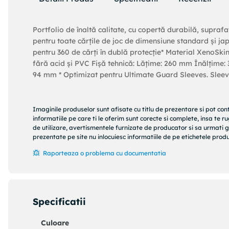
Portfolio de înaltă calitate, cu copertă durabilă, supra
pentru toate cărțile de joc de dimensiune standard și j
pentru 360 de cărți în dublă protecție* Material XenoSki
fără acid și PVC Fișă tehnică: Lățime: 260 mm Înălțime
94 mm * Optimizat pentru Ultimate Guard Sleeves. Sleeve
Imaginile produselor sunt afisate cu titlu de prezentare si pot con
informatiile pe care ti le oferim sunt corecte si complete, insa te 
de utilizare, avertismentele furnizate de producator si sa urmati g
prezentate pe site nu inlocuiesc informatiile de pe etichetele produs
Raporteaza o problema cu documentatia
Specificatii
Culoare