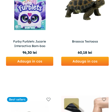
Furby Furblets Jucarie
Broasca Testoasa
Interactiva Bam-boo
96
,
30
lei
60
,
18
lei
Adauga in cos
Adauga in cos
Best sellers