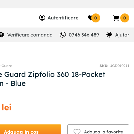
Autentificare
0
0
Verificare comanda
0746 346 489
Ajutor
e Guard
SKU
:
UGD010211
e Guard Zipfolio 360 18-Pocket
n - Blue
lei
Adauga in cos
Adauga la favorite