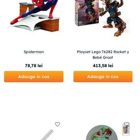
Spiderman
Playset Lego 76282 Rocket y
Bebé Groot
78
,
78
lei
413
,
58
lei
Adauga in cos
Adauga in cos