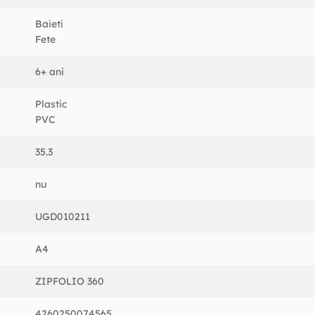
Baieti
Fete
6+ ani
Plastic
PVC
35.3
nu
UGD010211
A4
ZIPFOLIO 360
4260250074565