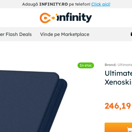
Adaugă
INFINITY.RO
pe telefon!
Click aici!
r Flash Deals
Vinde pe Marketplace
Ultimat
In stoc
Ultimat
Xenoski
246
,
19