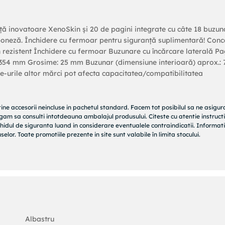
față inovatoare XenoSkin și 20 de pagini integrate cu câte 18 buzun
aponeză. Închidere cu fermoar pentru siguranță suplimentară! Con
n rezistent Închidere cu fermoar Buzunare cu încărcare laterală Pa
: 354 mm Grosime: 25 mm Buzunar (dimensiune interioară) aprox.: 
-urile altor mărci pot afecta capacitatea/compatibilitatea
tine accesorii neincluse in pachetul standard. Facem tot posibilul sa ne asigu
rugam sa consulti intotdeauna ambalajul produsului. Citeste cu atentie instructi
hidul de siguranta luand in considerare eventualele contraindicatii. Informati
elor. Toate promotiile prezente in site sunt valabile în limita stocului.
Albastru