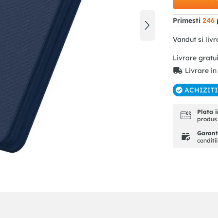
Primesti
246
Vandut si livr
Livrare gratu
Livrare in
ACHIZIT
Plata i
produs 
Garanti
conditi