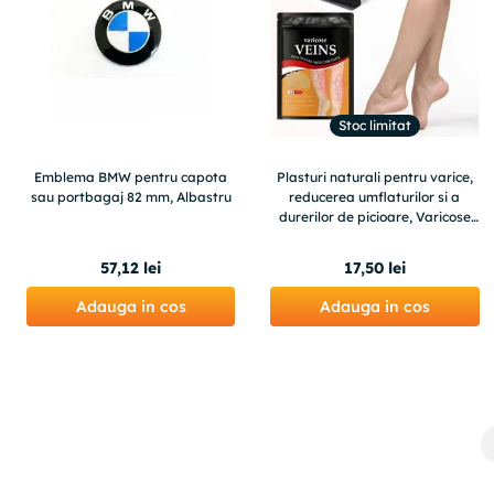
Stoc limitat
Emblema BMW pentru capota
Plasturi naturali pentru varice,
sau portbagaj 82 mm, Albastru
reducerea umflaturilor si a
durerilor de picioare, Varicose
Veins Patches, 12 buc
57
,
12
lei
17
,
50
lei
Adauga in cos
Adauga in cos