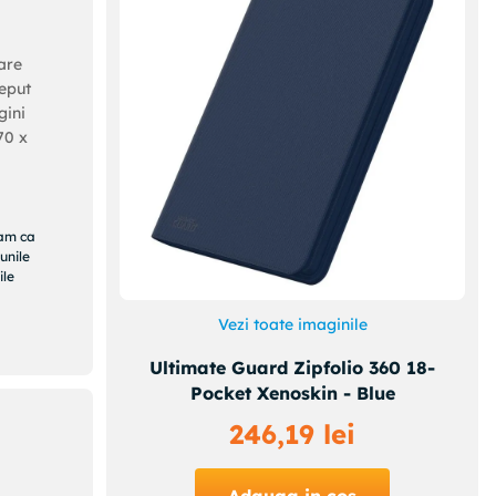
are
ceput
gini
70 x
ram ca
unile
ile
Vezi toate imaginile
Ultimate Guard Zipfolio 360 18-
Pocket Xenoskin - Blue
246
,
19
lei