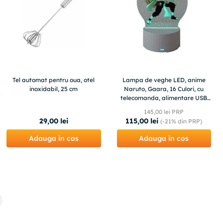
Tel automat pentru oua, otel
Lampa de veghe LED, anime
inoxidabil, 25 cm
Naruto, Gaara, 16 Culori, cu
telecomanda, alimentare USB
sau 3 baterii AA
145
,
00
lei PRP
29
,
00
lei
115
,
00
lei
(-
21%
din PRP)
Adauga in cos
Adauga in cos