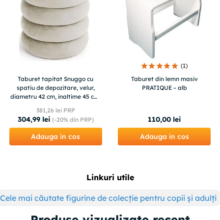
(
1
)
Taburet tapitat Snuggo cu
Taburet din lemn masiv
spatiu de depozitare, velur,
PRATIQUE – alb
diametru 42 cm, inaltime 45 cm,
crem
381
,
26
lei PRP
304
,
99
lei
110
,
00
lei
(-
20%
din PRP)
Adauga in cos
Adauga in cos
Linkuri utile
Cele mai căutate figurine de colecție pentru copii și adulți
Produse vizualizate recent