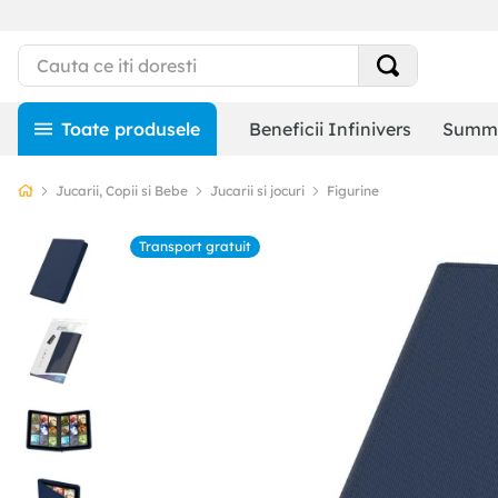
Beneficii Infinivers
Summe
Jucarii, Copii si Bebe
Jucarii si jocuri
Figurine
Transport gratuit