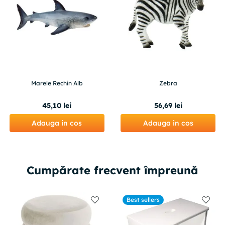
Marele Rechin Alb
Zebra
45
,
10
lei
56
,
69
lei
Adauga in cos
Adauga in cos
Cumpărate frecvent împreună
Best sellers