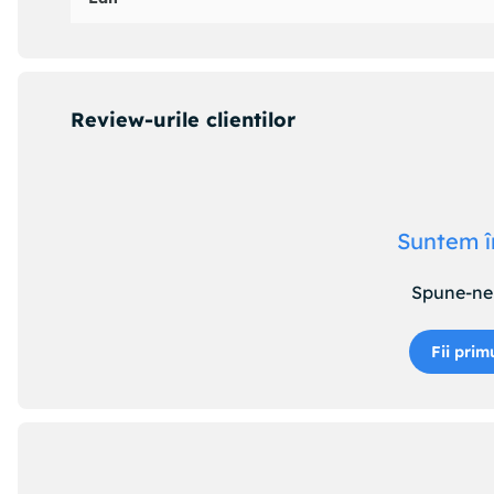
Review-urile clientilor
Suntem î
Spune-ne 
Fii prim