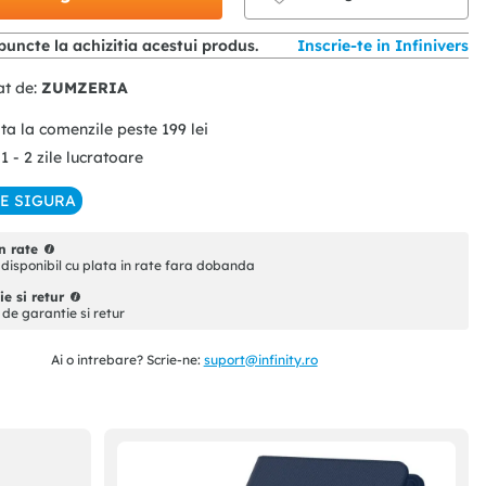
puncte la achizitia acestui produs.
Inscrie-te in Infinivers
at de:
ZUMZERIA
ita la comenzile peste
199
lei
 1 - 2 zile lucratoare
IE SIGURA
n rate
disponibil cu plata in rate fara dobanda
e si retur
i de garantie si retur
Ai o intrebare? Scrie-ne:
suport@infinity.ro