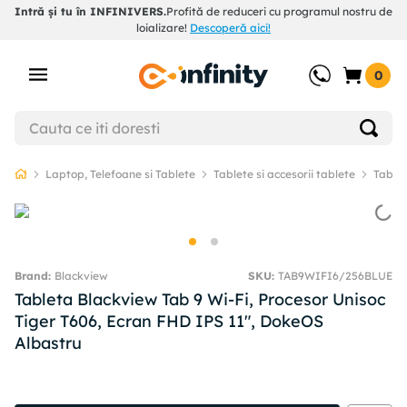
Intră și tu în INFINIVERS.
Profită de reduceri cu programul nostru de
loializare!
Descoperă aici!
0
Laptop, Telefoane si Tablete
Tablete si accesorii tablete
Table
Blackview
SKU
:
TAB9WIFI6/256BLUE
Tableta Blackview Tab 9 Wi-Fi, Procesor Unisoc
Tiger T606, Ecran FHD IPS 11", DokeOS
Albastru