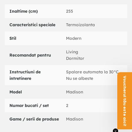
Inaltime (cm)
255
Caracteristici speciale
Termoizolanta
Stil
Modern
Living
Recomandat pentru
Dormitor
Instructiuni de
Spalare automata la 30°C
Voucherul tău este aici!
intretinere
Nu se albeste
Model
Madison
Numar bucati / set
2
Game / serii de produse
Madison