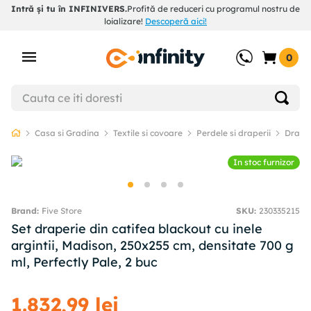
Intră și tu în INFINIVERS.
Profită de reduceri cu programul nostru de
loializare!
Descoperă aici!
0
Casa si Gradina
Textile si covoare
Perdele si draperii
Draper
In stoc furnizor
Five Store
SKU
:
230335215
Set draperie din catifea blackout cu inele
argintii, Madison, 250x255 cm, densitate 700 g
ml, Perfectly Pale, 2 buc
1
.
832
,
99
lei