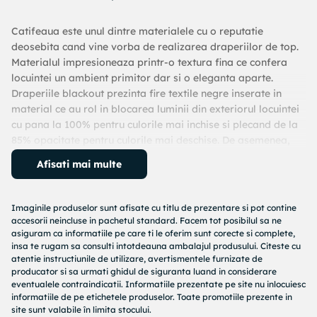
Catifeaua este unul dintre materialele cu o reputatie
deosebita cand vine vorba de realizarea draperiilor de top.
Materialul impresioneaza printr-o textura fina ce confera
locuintei un ambient primitor dar si o eleganta aparte.
Draperiile blackout prezinta fire textile negre inserate in
material ce au rol in blocarea luminii din exteriorul locuintei
cu pana la 100% pentru culorile mai inchise si plecand de la
85% opacitate pentru culorile mai deschise. De asemenea,
draperia cu blackout este foarte utila pentru reducerea
Afisati mai multe
pierderilor de caldura de la ferestre, fiind o varianta pentru
imbunatatirea izolatiei termice. Draperia se inchide cu un tiv
cusut cu grija, atat in lateral cat si in partea de jos,
Imaginile produselor sunt afisate cu titlu de prezentare si pot contine
dimensiunile fiind de 1 respectiv 5 cm. Draperia Madison din
accesorii neincluse in pachetul standard. Facem tot posibilul sa ne
catifea cu blackout este realizata in Romania, dintr-o
asiguram ca informatiile pe care ti le oferim sunt corecte si complete,
insa te rugam sa consulti intotdeauna ambalajul produsului. Citeste cu
tesatura tip catifea atent aleasa de origine Turcia, fiind un
atentie instructiunile de utilizare, avertismentele furnizate de
articol de sortiment ce cucereste prin simplitate si
producator si sa urmati ghidul de siguranta luand in considerare
rafinament. Instructiuni de intretinere - Curatare
eventualele contraindicatii. Informatiile prezentate pe site nu inlocuiesc
profesionala: Nu se curata chimic; - Reguli de calcare: Nu se
informatiile de pe etichetele produselor. Toate promotiile prezente in
site sunt valabile în limita stocului.
calca; - Reguli de inalbire: Nu se folosesc inalbitori; - Reguli