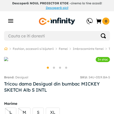
Descoperă NOUL PROIECTOR ETOE
-cinema la tine acasă!
Descoperă aici!
0
Fashion, accesorii si bijuterii
Femei
Imbracaminte femei
Tri
In stoc
Desigual
SKU
:
S4U-0319.BA-S
Tricou dama Desigual din bumbac MICKEY
SKETCH Alb S INTL
Marime
L
M
S
XL