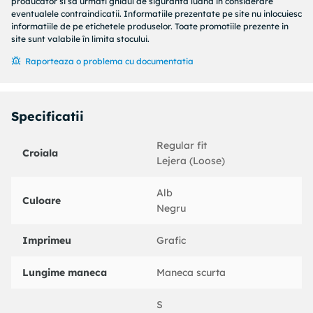
producator si sa urmati ghidul de siguranta luand in considerare
eventualele contraindicatii. Informatiile prezentate pe site nu inlocuiesc
informatiile de pe etichetele produselor. Toate promotiile prezente in
site sunt valabile în limita stocului.
Raporteaza o problema cu documentatia
Specificatii
Regular fit
Croiala
Lejera (Loose)
Alb
Culoare
Negru
Imprimeu
Grafic
Lungime maneca
Maneca scurta
S