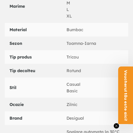
M
Marime
L
XL
Material
Bumbac
Sezon
Toamna-Iarna
Tip produs
Tricou
Tip decolteu
Rotund
Voucherul tău este aici!
Casual
Stil
Basic
Ocazie
Zilnic
Brand
Desigual
Spalare automata la 30°C