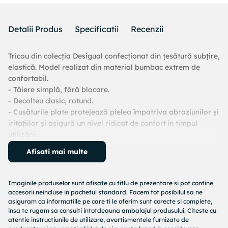
Detalii Produs
Specificatii
Recenzii
Tricou din colecția Desigual confecționat din țesătură subțire,
elastică. Model realizat din material bumbac extrem de
confortabil.
- Tăiere simplă, fără blocare.
- Decolteu clasic, rotund.
- Cusăturile plate protejează pielea împotriva abraziunilor și
iritațiilor și asigură un nivel ridicat de confort în timpul
utilizării.
- Lungimea: 64 cm.
Afisati mai multe
- Latimea la subrat: 50 cm.
- Dimensiunile date pentru marimea: S.
100% Bumbac
Imaginile produselor sunt afisate cu titlu de prezentare si pot contine
Indicatii de ingrijire:
accesorii neincluse in pachetul standard. Facem tot posibilul sa ne
Sa se spele in masina de spalat la 30 de grade, A nu se usca
asiguram ca informatiile pe care ti le oferim sunt corecte si complete,
insa te rugam sa consulti intotdeauna ambalajul produsului. Citeste cu
la uscator , A nu se albi, A se calca la temperatura medie, A
atentie instructiunile de utilizare, avertismentele furnizate de
nu se curata chimic