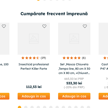
Cumpărate frecvent împreună
(
19
)
(
6
)
e, 100
Insecticid profesional
Set ,Masca Chiuveta
Cast
Perfect Killer Forte
,Tempo line, 80 cm X 50
P47 A
cm X 80 cm, +Chiuveta
bucatarie + Baterie
665
,
50
lei PRP
7
lebada flexibila+Sifon
533
,
30
lei
scurgere
112
,
53
lei
(-
20%
din PRP)
(-
cos
Adauga in cos
Adauga in cos
Ad