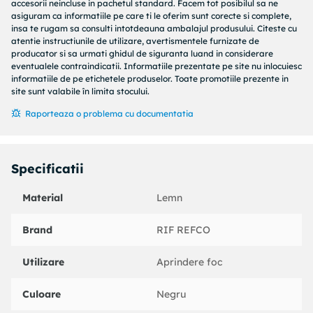
sa nu se stinga flacarile.
accesorii neincluse in pachetul standard. Facem tot posibilul sa ne
asiguram ca informatiile pe care ti le oferim sunt corecte si complete,
Asigurati-va ca aprinzatoarele sunt arse complet si
insa te rugam sa consulti intotdeauna ambalajul produsului. Citeste cu
combustibilul este acoperit cu un strat de cenusa inainte de a
atentie instructiunile de utilizare, avertismentele furnizate de
producator si sa urmati ghidul de siguranta luand in considerare
pune mancarea pe gratar.
eventualele contraindicatii. Informatiile prezentate pe site nu inlocuiesc
informatiile de pe etichetele produselor. Toate promotiile prezente in
IMPORTANT: Nu lasati la indemana copiilor.
site sunt valabile în limita stocului.
Contine: kerosen (petrol). Solid inflamabil. Cauzeaza iritatii
Raporteaza o problema cu documentatia
ale pielii. Poate cauza somnolenta sau ameteala.Toxic cu
flora si fauna acvatica cu efecte de lunga durata. Daca este
nevoie de asistenta medicala, ambalajul sau eticheta
Specificatii
produsului trebuie sa fie la indemana. A nu se lasa la
indemana copiilor.A se tine departe de caldura, suprafete
Material
Lemn
calde, scantei, flacara deschisa sau alte surse de aprindere.
Fumatul interzis. A se evita inhalarea fumului/vaporilor. A se
spala mainile foarte bine dupa manipulare. A se elimina
Brand
RIF REFCO
continutul/recipientul in conformitate cu reglementarile
locale/regionale/nationale/internationale.
Utilizare
Aprindere foc
Culoare
Negru