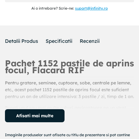
Ai o intrebare? Scrie-ne:
suport@infinity.ro
Detalii Produs
Specificatii
Recenzii
Pachet 1152 pastile de aprins
focul, Flacara RIF
Pentru gratare, seminee, cuptoare, sobe, centrale pe lemne,
etc., acest pachet 1152 pastile de aprins focul este suficient
pentru un an de utilizare intensiva: 3 pastile / zi, timp de 1 an.
Puneti unul sau mai multe cuburi aprinzatoare pe un strat
subtire combustibil solid (mangal, lemn sau carbune) si
Afisati mai multe
aprindeti.
Dupa 1-2 minute adaugati mai mult combustibil avand grija
Imaginile produselor sunt afisate cu titlu de prezentare si pot contine