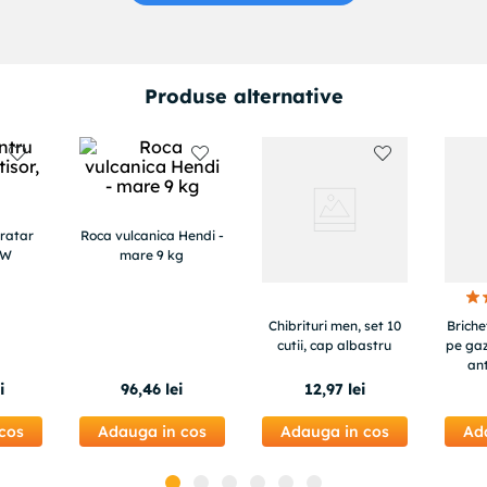
Produse alternative
ratar
Roca vulcanica Hendi -
4W
mare 9 kg
Chibrituri men, set 10
Briche
cutii, cap albastru
pe gaz
ant
reglab
i
96
,
46
lei
12
,
97
lei
x 3.8
cos
Adauga in cos
Adauga in cos
Ad