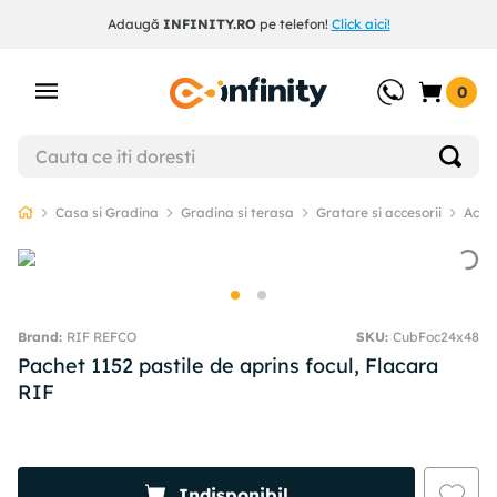
Descope
Adaugă
INFINITY.RO
pe telefon!
Click aici!
0
Casa si Gradina
Gradina si terasa
Gratare si accesorii
Acces
RIF REFCO
SKU
:
CubFoc24x48
Pachet 1152 pastile de aprins focul, Flacara
RIF
Indisponibil