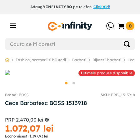
Adaugă
INFINITY.RO
pe telefon!
Click aici!
0
Fashion, accesorii si bijuterii
Barbati
Bijuterii barbati
Ceasur
Ultimele produse disponibile
BOSS
SKU
:
BRB_1513918
Ceas Barbatesc BOSS 1513918
PRP
2
.
470
,
00
lei
1
.
072
,
07
lei
Economisesti
1
.
397
,
93
lei