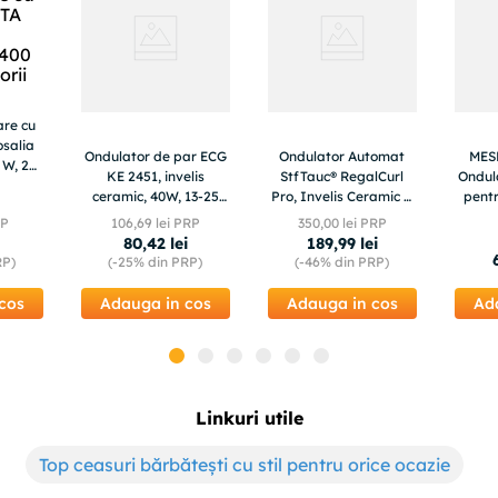
are cu
osalia
Ondulator de par ECG
Ondulator Automat
MESK
 W, 2
KE 2451, invelis
StfTauc® RegalCurl
Ondul
ceramic, 40W, 13-25
Pro, Invelis Ceramic si
pentr
mm, afisaj LED
ioni Temperatura
nete
RP
106
,
69
lei PRP
350
,
00
lei PRP
Reglabila 160–220°C,
Ecran 
80
,
42
lei
189
,
99
lei
Rotire Bidirectionala
RP)
(-
25%
din PRP)
(-
46%
din PRP)
cos
Adauga in cos
Adauga in cos
Ad
Linkuri utile
Top ceasuri bărbătești cu stil pentru orice ocazie