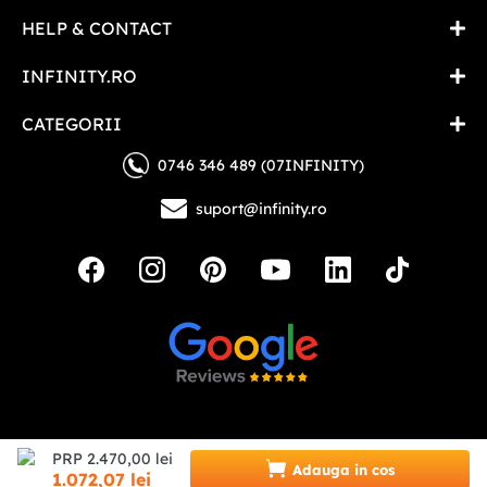
HELP & CONTACT
INFINITY.RO
CATEGORII
0746 346 489 (07INFINITY)
suport@infinity.ro
Copyright © 2026 - Toate drepturile rezervate
PRP
2
.
470
,
00
lei
Adauga in cos
1
.
072
,
07
lei