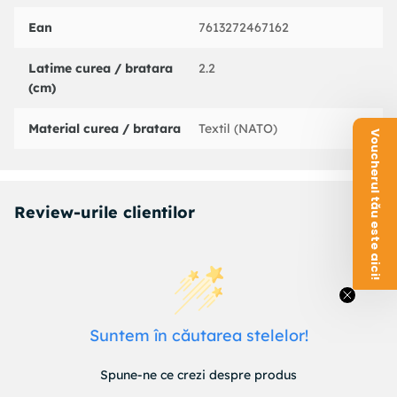
Ean
7613272467162
Latime curea / bratara
2.2
(cm)
Material curea / bratara
Textil (NATO)
Voucherul tău este aici!
Review-urile clientilor
Suntem în căutarea stelelor!
Spune-ne ce crezi despre produs