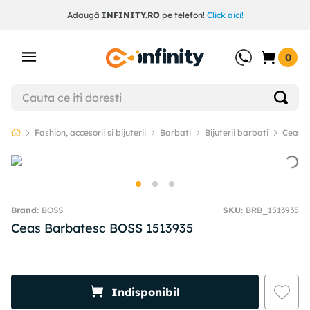
Adaugă
INFINITY.RO
pe telefon!
Click aici!
0
Fashion, accesorii si bijuterii
Barbati
Bijuterii barbati
Ceasur
BOSS
SKU
:
BRB_1513935
Ceas Barbatesc BOSS 1513935
Indisponibil