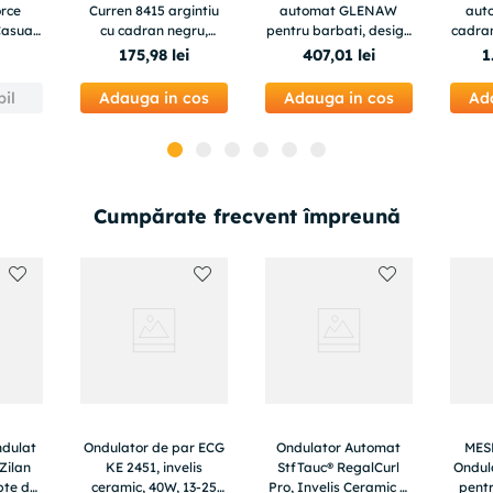
rce
Curren 8415 argintiu
automat GLENAW
aut
Casual
cu cadran negru,
pentru barbati, design
cadran
 Gri
accente albastre si
luxury business,
car
175
,
98
lei
407
,
01
lei
1
cronograf
rezistent la apa 3ATM,
40mm, 
bratara otel inoxidabil
il
Adauga in cos
Adauga in cos
Ad
Cumpărate frecvent împreună
ndulat
Ondulator de par ECG
Ondulator Automat
MESK
 Zilan
KE 2451, invelis
StfTauc® RegalCurl
Ondul
pte de
ceramic, 40W, 13-25
Pro, Invelis Ceramic si
pentr