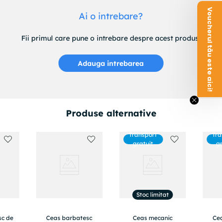
Voucherul tău este aici!
Ai o intrebare?
Fii primul care pune o intrebare despre acest produs.
Adauga intrebarea
Produse alternative
Transport
Tra
gratuit
g
Stoc limitat
sc de
Ceas barbatesc
Ceas mecanic
Ce