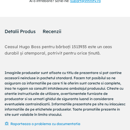
Ai o intrebare? Scrie-ne:
suport@infinity.ro
Detalii Produs
Recenzii
Ceasul Hugo Boss pentru bărbați 1513935 este un ceas
durabil și atemporal, potrivit pentru orice ținută.
Imaginile produselor sunt afisate cu titlu de prezentare si pot contine
accesorii neincluse in pachetul standard. Facem tot posibilul sa ne
asiguram ca informatiile pe care ti le oferim sunt corecte si complete,
insa te rugam sa consulti intotdeauna ambalajul produsului. Citeste cu
atentie instructiunile de utilizare, avertismentele furnizate de
producator si sa urmati ghidul de siguranta luand in considerare
eventualele contraindicatii. Informatiile prezentate pe site nu inlocuiesc
informatiile de pe etichetele produselor. Toate promotiile prezente in
site sunt valabile în limita stocului.
Raporteaza o problema cu documentatia