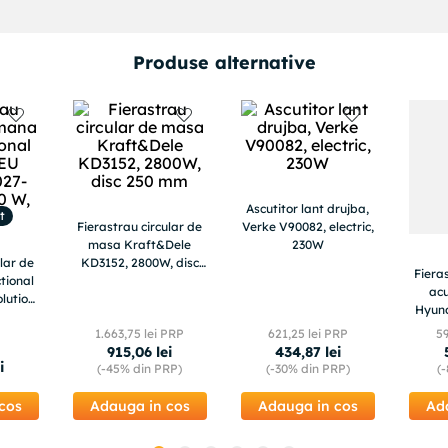
Produse alternative
Ascutitor lant drujba,
t
Fierastrau circular de
Verke V90082, electric,
masa Kraft&Dele
230W
ular de
KD3152, 2800W, disc
Fieras
tional
250 mm
ac
lution
Hyund
00 W,
1
.
663
,
75
lei PRP
621
,
25
lei PRP
5
915
,
06
lei
434
,
87
lei
i
(-
45%
din PRP)
(-
30%
din PRP)
(-
cos
Adauga in cos
Adauga in cos
Ad