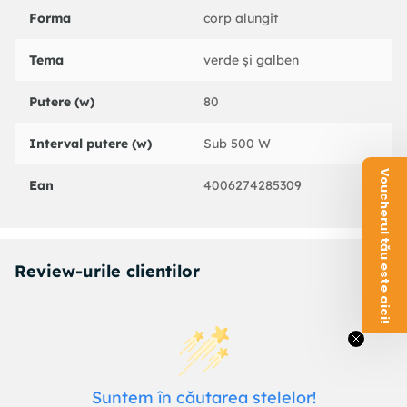
Forma
corp alungit
Tema
verde și galben
Putere (w)
80
Interval putere (w)
Sub 500 W
Voucherul tău este aici!
Ean
4006274285309
Review-urile clientilor
Suntem în căutarea stelelor!