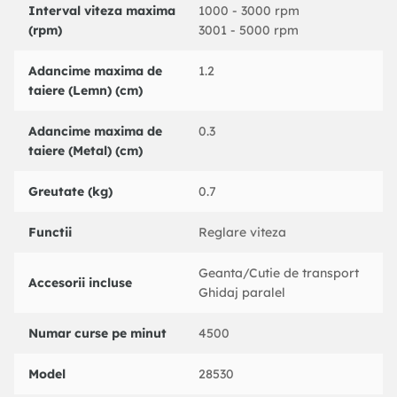
Interval viteza maxima
1000 - 3000 rpm
dB(A)
(rpm)
3001 - 5000 rpm
Nivelul presiunii acustice: 100 dB(A), Incertitudine K=3
dB(A)
Adancime maxima de
1.2
Nivel vibratii:
taiere (Lemn) (cm)
Adancime maxima de
0.3
taiere (Metal) (cm)
Greutate (kg)
0.7
Functii
Reglare viteza
Geanta/Cutie de transport
Accesorii incluse
Ghidaj paralel
Numar curse pe minut
4500
Model
28530