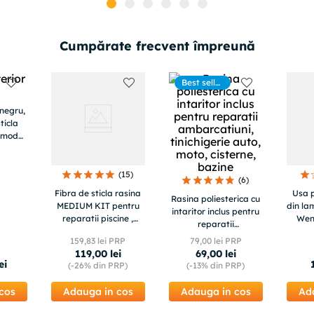
Cumpărate frecvent împreună
Best seller
s
 negru,
ticla
, model
tale
(
15
)
(
6
)
Fibra de sticla rasina
Usa p
Rasina poliesterica cu
MEDIUM KIT pentru
din la
intaritor inclus pentru
reparatii piscine ,
Wen
reparatii
ambarcatiuni , tuning
ambarcatiuni,
159
,
83
lei PRP
79
,
00
lei PRP
auto
tinichigerie auto, moto,
119
,
00
lei
69
,
00
lei
cisterne, bazine
ei
(-
26%
din PRP)
(-
13%
din PRP)
cos
Adauga in cos
Adauga in cos
Ad