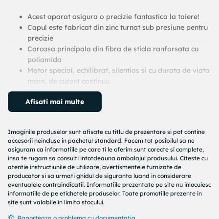
Acest aparat asigura o precizie fantastica la taiere!
Capul este fabricat din zinc turnat sub presiune pentru
precizie
Carcasa principala din fibra de sticla ranforsata cu
poliamida
Motor special, echilibrat, silentios si cu durata de viata
mare, de curent continuu
Oscilatia panzei este controlabila electronic
Afisati mai multe
Viteza de lucru este reglabila infinitezimal
Talpa ferastraului se poate inclina la 45 grade pe
ambele parti
Imaginile produselor sunt afisate cu titlu de prezentare si pot contine
Ideal pentru a decupa in lemn (pana la 12 mm), plastic
accesorii neincluse in pachetul standard. Facem tot posibilul sa ne
pana la 5 mm, si metale neferoase pana la 3 mm
asiguram ca informatiile pe care ti le oferim sunt corecte si complete,
Setul include 4 panze cu pasul dintilor diferit pentru
insa te rugam sa consulti intotdeauna ambalajul produsului. Citeste cu
taierea lemnului, plasticului si metalului
atentie instructiunile de utilizare, avertismentele furnizate de
producator si sa urmati ghidul de siguranta luand in considerare
Acest echipament va este oferit intr-o noua cutie
eventualele contraindicatii. Informatiile prezentate pe site nu inlocuiesc
fabricata din polipropilena
informatiile de pe etichetele produselor. Toate promotiile prezente in
site sunt valabile în limita stocului.
Posibilitate de inclinare la 45° pe ambele parti
Dimensiuni compacte
Raporteaza o problema cu documentatia