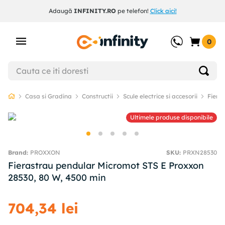
Adaugă
INFINITY.RO
pe telefon!
Click aici!
0
Casa si Gradina
Constructii
Scule electrice si accesorii
Fieras
Ultimele produse disponibile
PROXXON
SKU
:
PRXN28530
Fierastrau pendular Micromot STS E Proxxon
28530, 80 W, 4500 min
704
,
34
lei