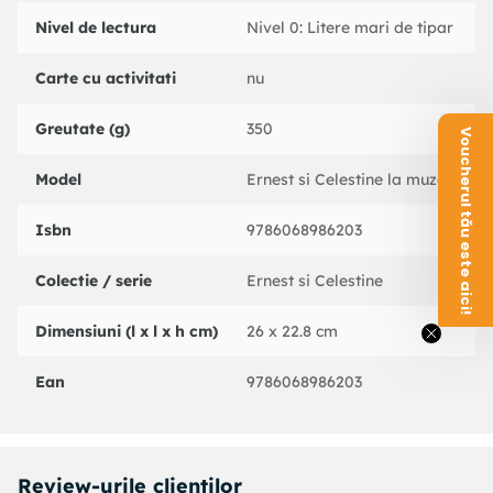
Nivel de lectura
Nivel 0: Litere mari de tipar
Carte cu activitati
nu
Greutate (g)
350
Voucherul tău este aici!
Model
Ernest si Celestine la muzeu
Isbn
9786068986203
Colectie / serie
Ernest si Celestine
Dimensiuni (l x l x h cm)
26 x 22.8 cm
Ean
9786068986203
Review-urile clientilor