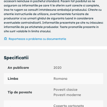
unei jucarii, capriciile zilnice. Textul simplu si puterea
accesorii neincluse in pachetul standard. Facem tot posibilul sa ne
evocatoare a imaginilor pastelate fac din aceasta serie de
asiguram ca informatiile pe care ti le oferim sunt corecte si complete,
insa te rugam sa consulti intotdeauna ambalajul produsului. Citeste cu
povesti o capodopera de mare sensibilitate si o prima
atentie instructiunile de utilizare, avertismentele furnizate de
scoala a vietii pentru micii cititori.
producator si sa urmati ghidul de siguranta luand in considerare
eventualele contraindicatii. Informatiile prezentate pe site nu inlocuiesc
Din aceeasi serie: Ernest si Celestine l-au pierdut pe Simeon,
informatiile de pe etichetele produselor. Toate promotiile prezente in
site sunt valabile în limita stocului.
Ernest si Celestine la picnic
Raporteaza o problema cu documentatia
Gabrielle Vincent este pseudonimul sub care a publicat carti
pentru copii pictorita belgiana Monique Martin (1928-2000).
In anii ’80, Monique Martin s-a dedicat cu pasiune ilustratiei
Specificatii
de carte pentru copii si a devenit creatoarea unor albume
memorabile.
An publicare
2020
Greutate: 0.350 kg
Limba
Romana
Dimensiuni: 26 × 22.8 cm
Varsta recomandata: +3 ani
Tip coperta: cartonata
Povesti clasice
Tip de poveste
Numar de pagini: 36
Povesti moderne
Anul aparitiei: 2020
Coperta cartonata