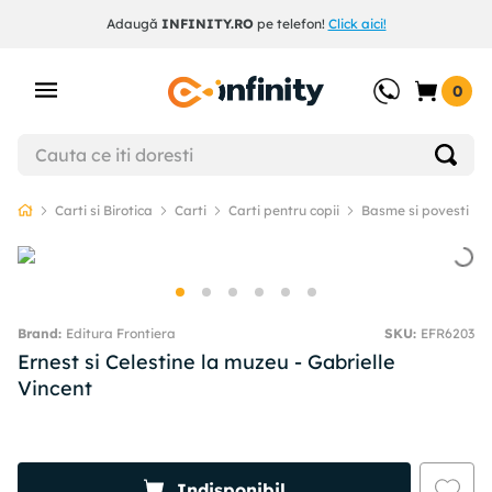
Adaugă
INFINITY.RO
pe telefon!
Click aici!
0
Carti si Birotica
Carti
Carti pentru copii
Basme si povesti
Editura Frontiera
SKU
:
EFR6203
Ernest si Celestine la muzeu - Gabrielle
Vincent
Indisponibil