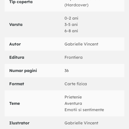
Tip coperta
Autor: Gabrielle Vincent
(Hardcover)
Ilustratii: Gabrielle Viancent
Traducere: Alexandru Gurau
0-2 ani
Varsta
3-5 ani
6-8 ani
Autor
Gabrielle Vincent
Editura
Frontiera
Numar pagini
36
Format
Carte fizica
Prietenie
Teme
Aventura
Emotii si sentimente
Ilustrator
Gabrielle Vincent