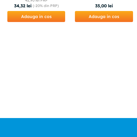
42
,
90
lei PRP
34
,
32
lei
35
,
00
lei
(-
20%
din PRP)
Adauga in cos
Adauga in cos