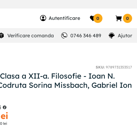
Autentificare
0
0
Verificare comanda
0746 346 489
Ajutor
SKU
:
9789731353517
lasa a XII-a. Filosofie - Ioan N.
Codruta Sorina Missbach, Gabriel Ion
i
lei
10
lei