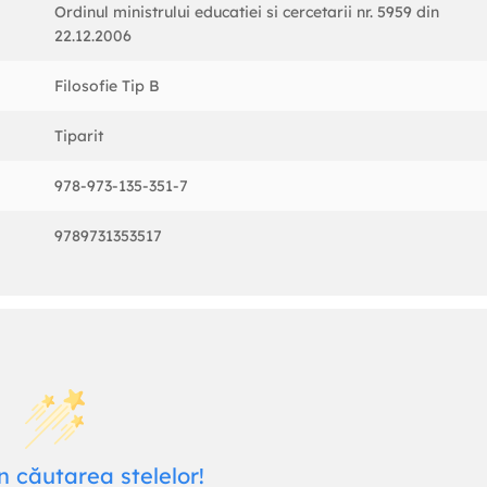
Ordinul ministrului educatiei si cercetarii nr. 5959 din
22.12.2006
Filosofie Tip B
Tiparit
978-973-135-351-7
9789731353517
n căutarea stelelor!