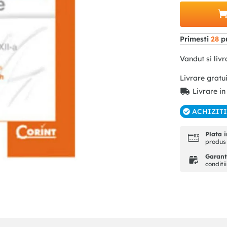
Primesti
28
pu
Vandut si livr
Livrare gratu
Livrare in
ACHIZIT
Plata i
produs 
Garanti
conditi