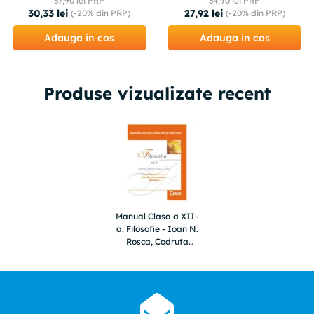
37
,
90
lei PRP
34
,
90
lei PRP
30
,
33
lei
27
,
92
lei
(-
20%
din PRP)
(-
20%
din PRP)
Adauga in cos
Adauga in cos
Produse vizualizate recent
Manual Clasa a XII-
a. Filosofie - Ioan N.
Rosca, Codruta
Sorina Missbach,
Gabriel Ion