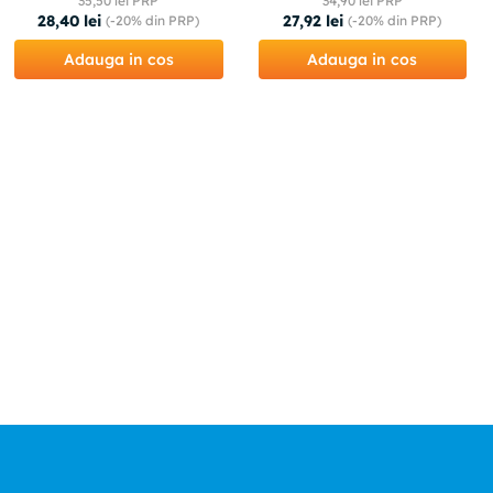
35
,
50
lei PRP
34
,
90
lei PRP
28
,
40
lei
27
,
92
lei
(-
20%
din PRP)
(-
20%
din PRP)
Adauga in cos
Adauga in cos