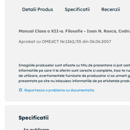
Detalii Produs
Specificatii
Recenzii
Manual Clasa a XII-a. Filosofie - Ioan N. Rosca, Codr
Aprobat cu OMEdCT Nr.1262/55 din 06.06.2007
Imaginile produselor sunt afisate cu titlu de prezentare si pot con
informatiile pe care ti le oferim sunt corecte si complete, insa te 
de utilizare, avertismentele furnizate de producator si sa urmati g
prezentate pe site nu inlocuiesc informatiile de pe etichetele produs
Raporteaza o problema cu documentatia
Specificatii
An publicare