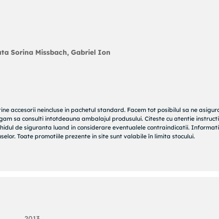
uta Sorina Missbach, Gabriel Ion
tine accesorii neincluse in pachetul standard. Facem tot posibilul sa ne asigu
rugam sa consulti intotdeauna ambalajul produsului. Citeste cu atentie instructi
hidul de siguranta luand in considerare eventualele contraindicatii. Informati
elor. Toate promotiile prezente in site sunt valabile în limita stocului.
2013