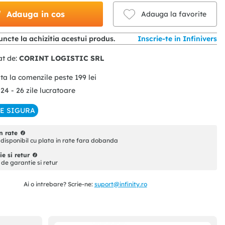
Adauga in cos
Adauga la favorite
ncte la achizitia acestui produs.
Inscrie-te in Infinivers
at de:
CORINT LOGISTIC SRL
ita la comenzile peste
199
lei
 24 - 26 zile lucratoare
IE SIGURA
n rate
disponibil cu plata in rate fara dobanda
e si retur
i de garantie si retur
Ai o intrebare? Scrie-ne:
suport@infinity.ro