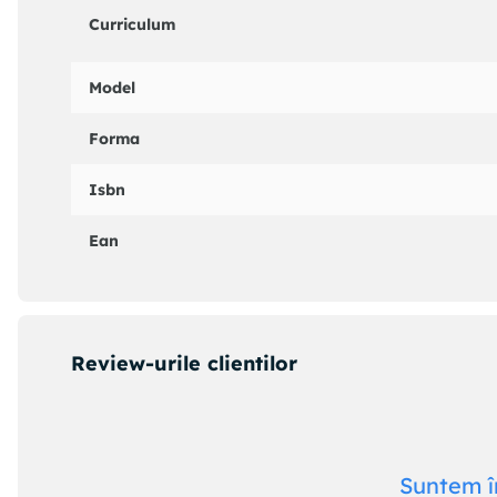
Curriculum
Model
Forma
Isbn
Ean
Review-urile clientilor
Suntem î