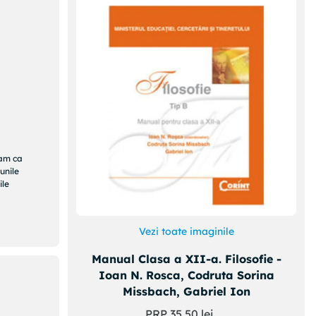
ram ca
unile
ile
Vezi toate imaginile
Manual Clasa a XII-a. Filosofie -
Ioan N. Rosca, Codruta Sorina
Missbach, Gabriel Ion
PRP
35
,
50
lei