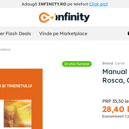
Adaugă
INFINITY.RO
pe telefon!
Click aici!
r Flash Deals
Vinde pe Marketplace
colare
Corint
In stoc furnizor
Manual C
Rosca, 
PRP
35
,
50
le
28
,
40
Economisesti
7
,