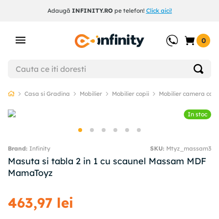
Adaugă
INFINITY.RO
pe telefon!
Click aici!
0
Casa si Gradina
Mobilier
Mobilier copii
Mobilier camera copii
In stoc
Infinity
SKU
:
Mtyz_massam3
Masuta si tabla 2 in 1 cu scaunel Massam MDF
MamaToyz
463
,
97
lei