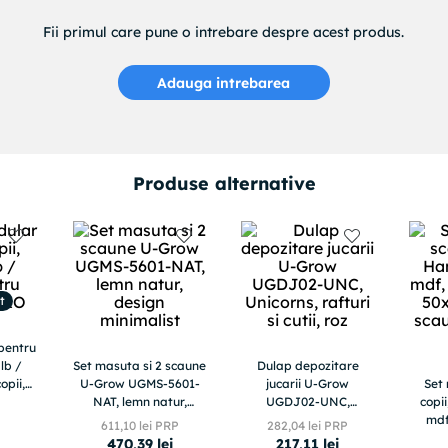
Fii primul care pune o intrebare despre acest produs.
Adauga intrebarea
Produse alternative
t
pentru
alb /
Set masuta si 2 scaune
Dulap depozitare
opii,
U-Grow UGMS-5601-
jucarii U-Grow
Set
NAT, lemn natur,
UGDJ02-UNC,
copi
design minimalist
Unicorns, rafturi si
mdf
611
,
10
lei PRP
282
,
04
lei PRP
cutii, roz
50x4
470
,
39
lei
217
,
11
lei