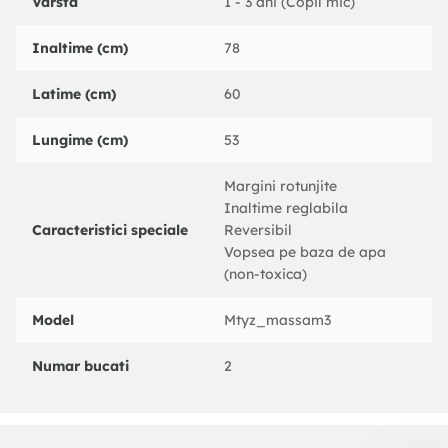
Varsta
1 - 3 ani (Copil mic)
lemn de mesteacan
Inaltime (cm)
78
Varsta recomandata:
2 ani+
Latime (cm)
60
Lungime (cm)
53
Margini rotunjite
Inaltime reglabila
Caracteristici speciale
Reversibil
Vopsea pe baza de apa
(non-toxica)
Model
Mtyz_massam3
Numar bucati
2