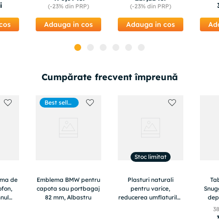
3
i
(-
23%
din PRP)
(-
23%
din PRP)
cos
Adauga in cos
Adauga in cos
Ad
Cumpărate frecvent împreună
Best seller
s
Stoc limitat
rma de
Emblema BMW pentru
Plasturi naturali
Ta
ofon,
capota sau portbagaj
pentru varice,
Snugg
nul
82 mm, Albastru
reducerea umflaturilor
depo
, 620E
si a durerilor de
dia
3
picioare, Varicose
inalt