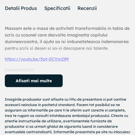
Detalii Produs
Specificatii
Recenzii
Massam este o masa de activitati transformabila in tabla de
scris cu scaunel
care dezvolta imaginatia copilului
dumneavoastra, il ajuta sa isi imbunatateasca indemanarea
pentru scris si desen si sa-si descopere noi talente.
https://youtu.be/5at-0CVncDM
Caracteristici:
Produs transformabil 2 in 1
Afisati mai multe
: Produsul, care este folosit in
primul rand ca
masa
si poate fi transformat intr-o
tabla
foarte usor atunci cand se doreste.
Imaginile produselor sunt afisate cu titlu de prezentare si pot contine
Sporeste creativitatea
:
In acelasi timp, copilul tau poate
accesorii neincluse in pachetul standard. Facem tot posibilul sa ne
asiguram ca informatiile pe care ti le oferim sunt corecte si complete,
realiza desene creative cu ruloul de hartie atasat de
insa te rugam sa consulti intotdeauna ambalajul produsului. Citeste cu
betisorul din lemn integrat.
Prin folosirea acestui produs
atentie instructiunile de utilizare, avertismentele furnizate de
copilul isi va dezvolta imaginatia, creativitatea motricitatea
producator si sa urmati ghidul de siguranta luand in considerare
fina in urma activitatilor efectuate pe masa.
eventualele contraindicatii. Informatiile prezentate pe site nu inlocuiesc