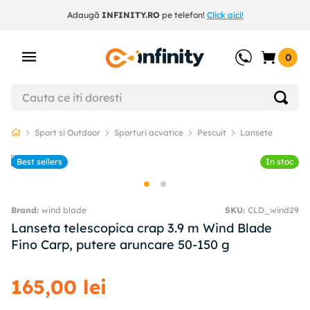
Adaugă
INFINITY.RO
pe telefon!
Click aici!
0
Sport si Outdoor
Sporturi acvatice
Pescuit
Lansete
Best sellers
In stoc
wind blade
SKU
:
CLD_wind29
Lanseta telescopica crap 3.9 m Wind Blade
Fino Carp, putere aruncare 50-150 g
165
,
00
lei