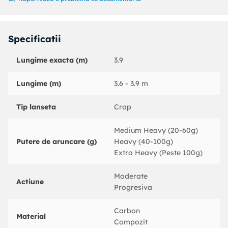
– maner antialunecare,
– mufare inversa,
– husa proprie, cu clapa si prindere cu snur, din material
Specificatii
textil,
– producator: Wind Blade.
Lungime exacta (m)
3.9
Pachetul contine:
Lungime (m)
3.6 - 3.9 m
- 1 lanseta Fino Carp Wind Blade de 3.9 m ;
Tip lanseta
Crap
- 1 husa transport;
Medium Heavy (20-60g)
Putere de aruncare (g)
Heavy (40-100g)
Extra Heavy (Peste 100g)
Moderate
Actiune
Progresiva
Carbon
Material
Compozit