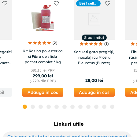
Best seller
s
Stoc limitat
(
2
)
(
1
)
Kit Rasina poliesterica
egatiti
Saculeti gata pregitiți,
Fib
si Fibra de sticla
+
inoculați cu Miceliu
rasi
pachet complet 3 kg
ometru
Pleurotus (Burete)
pen
pentru reparatii auto,
piscin
381
,
15
lei PRP
1
moto , ambarcatiuni
, tun
299
,
00
lei
BIG KIT
28
,
00
lei
(-
22%
din PRP)
(-
il
Adauga in cos
Adauga in cos
Ad
Linkuri utile
Cele mai căutate lansete și mulinete pentru pescuit