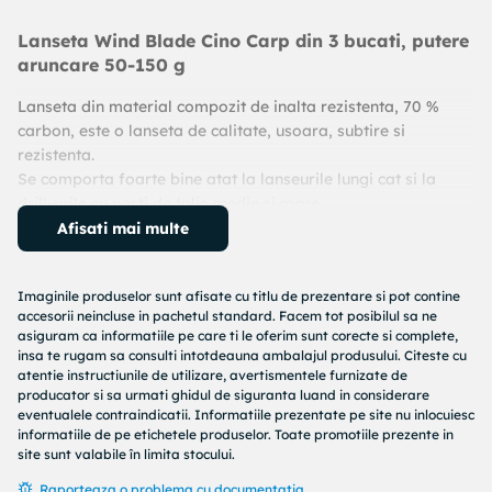
Lanseta Wind Blade Cino Carp din 3 bucati, putere
aruncare 50-150 g
Lanseta din material compozit de inalta rezistenta, 70 %
carbon, este o lanseta de calitate, usoara, subtire si
rezistenta.
Se comporta foarte bine atat la lanseurile lungi cat si la
drill-urile cu pesti de talie medie si mare.
Prinderea mulinetei sa face cu inele metalice rezistente.
Afisati mai multe
Foarte apreciata de catre pescarii experimentati, aceasta
lanseta are calitati foarte apropiate de cea din carbon
Imaginile produselor sunt afisate cu titlu de prezentare si pot contine
100%, iar raportul calitate/pret este unul extraordinar de
accesorii neincluse in pachetul standard. Facem tot posibilul sa ne
bun.
asiguram ca informatiile pe care ti le oferim sunt corecte si complete,
insa te rugam sa consulti intotdeauna ambalajul produsului. Citeste cu
Descriere:
atentie instructiunile de utilizare, avertismentele furnizate de
– carbon compozit (70% carbon),
producator si sa urmati ghidul de siguranta luand in considerare
– inel de plecare de 5 cm,
eventualele contraindicatii. Informatiile prezentate pe site nu inlocuiesc
– actiune 3.75 Lbs
informatiile de pe etichetele produselor. Toate promotiile prezente in
site sunt valabile în limita stocului.
– numar de tronsoane: 3,
– lungime 3.90 m;
Raporteaza o problema cu documentatia