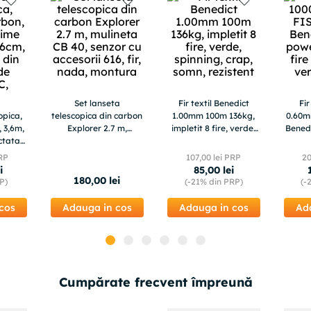
Set lanseta
Fir textil Benedict
Fi
opica,
telescopica din carbon
1.00mm 100m 136kg,
0.60
, 3,6m,
Explorer 2.7 m,
impletit 8 fire, verde,
Bened
ctata
mulineta CB 40, senzor
spinning, crap, somn,
im
le din
cu accesorii 616, fir,
rezistent
cam
RP
107
,
00
lei PRP
2
u, SiC,
nada, montura
i
85
,
00
lei
180
,
00
lei
P)
(-
21%
din PRP)
(-
cos
Adauga in cos
Adauga in cos
Ad
Cumpărate frecvent împreună