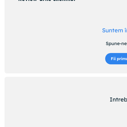
Suntem î
Spune-ne 
Fii prim
Intreb