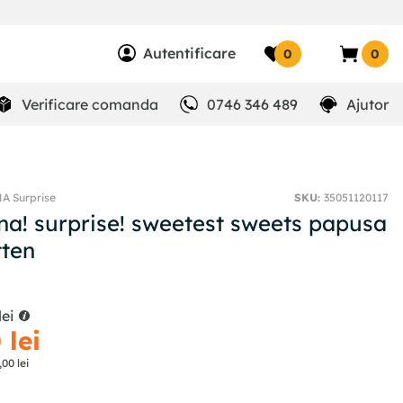
Autentificare
0
0
Verificare comanda
0746 346 489
Ajutor
A Surprise
SKU
:
35051120117
 na! surprise! sweetest sweets papusa
tten
lei
0
lei
,
00
lei