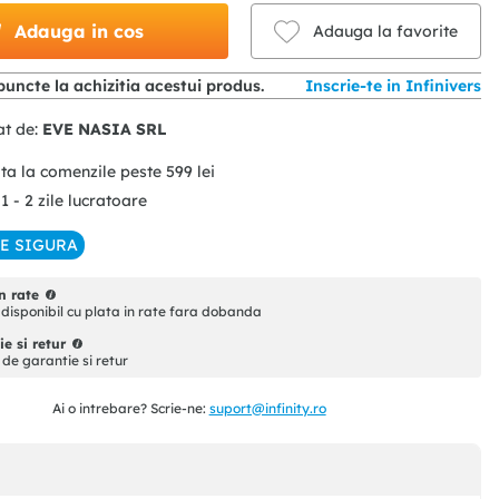
Adauga in cos
Adauga la favorite
uncte la achizitia acestui produs.
Inscrie-te in Infinivers
at de:
EVE NASIA SRL
ita la comenzile peste
599
lei
 1 - 2 zile lucratoare
IE SIGURA
n rate
disponibil cu plata in rate fara dobanda
e si retur
i de garantie si retur
Ai o intrebare? Scrie-ne:
suport@infinity.ro