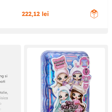
222
,
12
lei
ng si
poti
alie,
isica
o
o