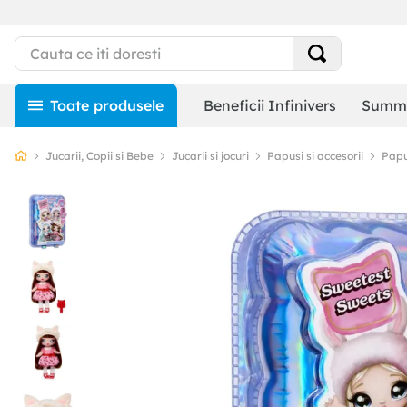
Beneficii Infinivers
Summe
Jucarii, Copii si Bebe
Jucarii si jocuri
Papusi si accesorii
Papu