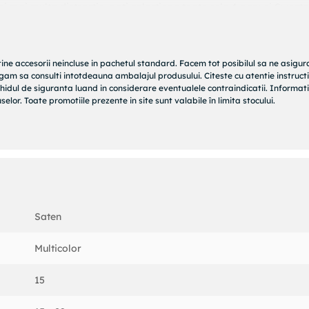
 si mai multa distractie, poti colectiona toate cele 4 papusi Sweete
y Bunny. Papusile Sweetest Sweets sunt cadoul perfect pentru copiii
tine accesorii neincluse in pachetul standard. Facem tot posibilul sa ne asigu
rugam sa consulti intotdeauna ambalajul produsului. Citeste cu atentie instructi
hidul de siguranta luand in considerare eventualele contraindicatii. Informati
elor. Toate promotiile prezente in site sunt valabile în limita stocului.
Saten
Multicolor
15