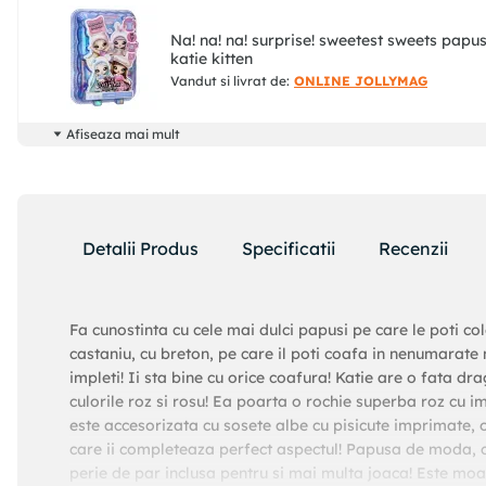
Na! na! na! surprise! sweetest sweets papu
katie kitten
Vandut si livrat de:
ONLINE JOLLYMAG
Afiseaza mai mult
Detalii Produs
Specificatii
Recenzii
Fa cunostinta cu cele mai dulci papusi pe care le poti co
castaniu, cu breton, pe care il poti coafa in nenumarate m
impleti! Ii sta bine cu orice coafura! Katie are o fata d
culorile roz si rosu! Ea poarta o rochie superba roz cu im
este accesorizata cu sosete albe cu pisicute imprimate, o
care ii completeaza perfect aspectul! Papusa de moda, c
perie de par inclusa pentru si mai multa joaca! Este moa