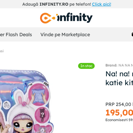
Adaugă
INFINITY.RO
pe telefon!
Click aici!
r Flash Deals
Vinde pe Marketplace
si
NA NA N
In stoc
Na! na!
katie ki
PRP
254
,
00
195
,
0
Economisesti
59