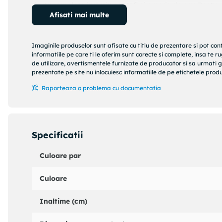
tinuta completa inclusiv pantofi si o perie de par. Pentru
Afisati mai multe
Sweets - Katie Kitten, Lily Llama, Brianna Bear si Baile
varsta de peste 3 ani!
Imaginile produselor sunt afisate cu titlu de prezentare si pot con
informatiile pe care ti le oferim sunt corecte si complete, insa te 
de utilizare, avertismentele furnizate de producator si sa urmati g
prezentate pe site nu inlocuiesc informatiile de pe etichetele produs
Raporteaza o problema cu documentatia
Specificatii
Culoare par
Culoare
Inaltime (cm)