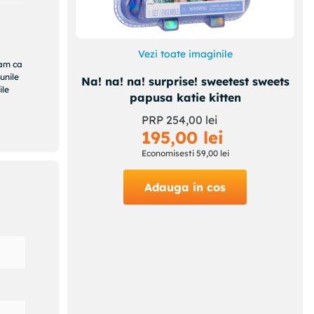
st
 cu
Vezi toate imaginile
ram ca
unile
Na! na! na! surprise! sweetest sweets
ile
papusa katie kitten
PRP
254
,
00
lei
195
,
00
lei
Economisesti
59
,
00
lei
Adauga in cos