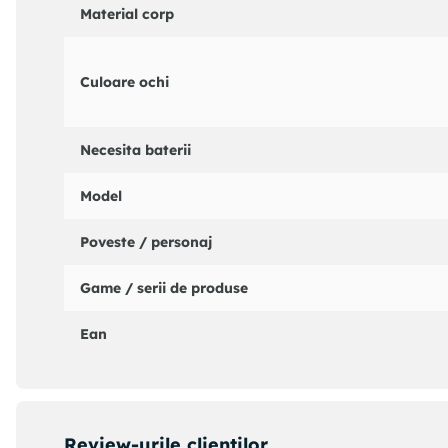
Material corp
Culoare ochi
Necesita baterii
Model
Poveste / personaj
Game / serii de produse
Ean
Review-urile clientilor