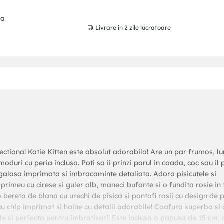
sa
Livrare
in 2 zile lucratoare
lectiona! Katie Kitten este absolut adorabila! Are un par frumos, lu
oduri cu peria inclusa. Poti sa ii prinzi parul in coada, coc sau il 
ragalasa imprimata si imbracaminte detaliata. Adora pisicutele si
primeu cu cirese si guler alb, maneci bufante si o fundita rosie in t
 bereta de blana cu urechi de pisica si pantofi rosii cu design de p
u chip imprimat si haine cu detalii adorabile! Coafura superba si 
le si perfecta pentru imbratisari! Este inclusa o papusa de 15 cm, 