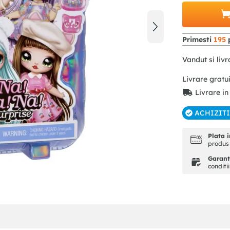
Primesti
195
p
Vandut si livr
Livrare gratu
Livrare in
ACHIZIT
Plata i
produs 
Garanti
conditi