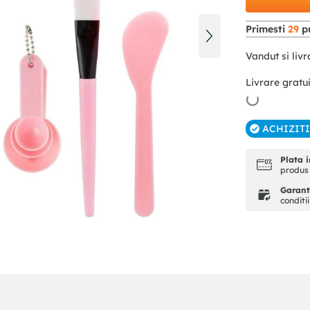
Primesti
29
pu
Vandut si livr
Livrare gratu
ACHIZIT
Plata i
produs 
Garanti
conditi