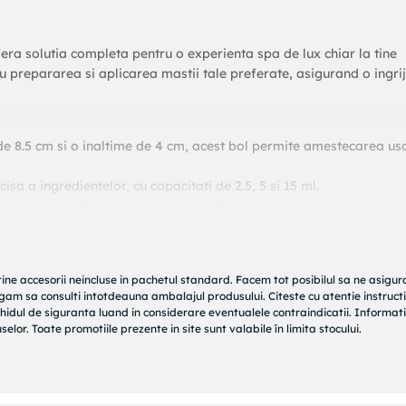
ra solutia completa pentru o experienta spa de lux chiar la tine
u prepararea si aplicarea mastii tale preferate, asigurand o ingrij
e 8.5 cm si o inaltime de 4 cm, acest bol permite amestecarea us
a a ingredientelor, cu capacitati de 2.5, 5 si 15 ml.
sigura o aplicare uniforma a mastii pentru un ten luminos si ingrij
licarea masei de fata, avand lungimea de 12.5 cm.
partarea delicata a mastii, avand dimensiunile de 7.5x10 cm.
tine accesorii neincluse in pachetul standard. Facem tot posibilul sa ne asigu
rugam sa consulti intotdeauna ambalajul produsului. Citeste cu atentie instructi
hidul de siguranta luand in considerare eventualele contraindicatii. Informati
elor. Toate promotiile prezente in site sunt valabile în limita stocului.
nin, perfect pentru orice setup de ingrijire personala.
a durata, fiind usor de curatat si intretinut.
 in orice spatiu de depozitare, avand dimensiuni de ambalaj de 1