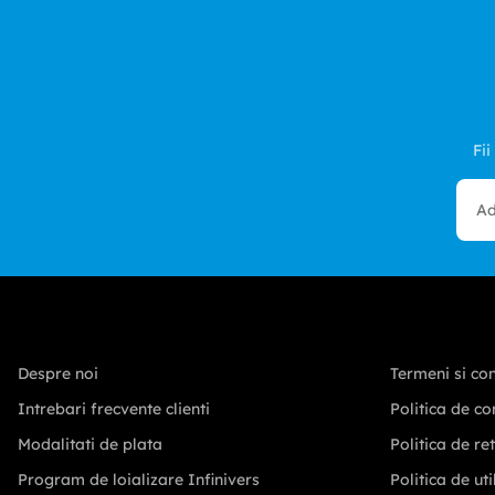
Fii
Despre noi
Termeni si con
Intrebari frecvente clienti
Politica de co
Modalitati de plata
Politica de re
Program de loializare Infinivers
Politica de ut