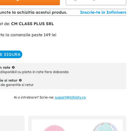
ncte la achizitia acestui produs.
Inscrie-te in Infinivers
at de:
CM CLASS PLUS SRL
ita la comenzile peste
149
lei
IE SIGURA
n rate
disponibil cu plata in rate fara dobanda
e si retur
i de garantie si retur
Ai o intrebare? Scrie-ne:
suport@infinity.ro