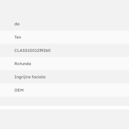
rasfat si ingrijire cu acest set complet si practic. Ideal de utilizat 
tos de fiecare data.
da
Ten
CLASS1001239260
Rotunda
Ingrijire faciala
OEM