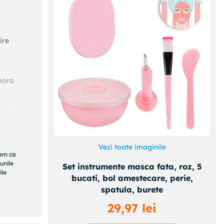
ire
oara
it.
Vezi toate imaginile
ram ca
unile
Set instrumente masca fata, roz, 5
ile
bucati, bol amestecare, perie,
spatula, burete
0x6x15
29
,
97
lei