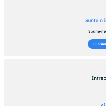
Suntem î
Spune-ne 
Fii prim
Intreb
Ai