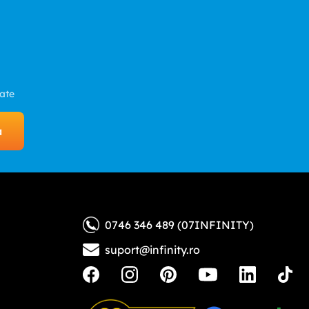
zate
a
0746 346 489 (07INFINITY)
suport@infinity.ro