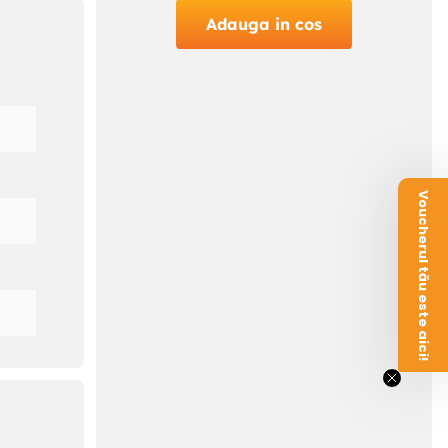
atat
Adauga in cos
Voucherul tău este aici!