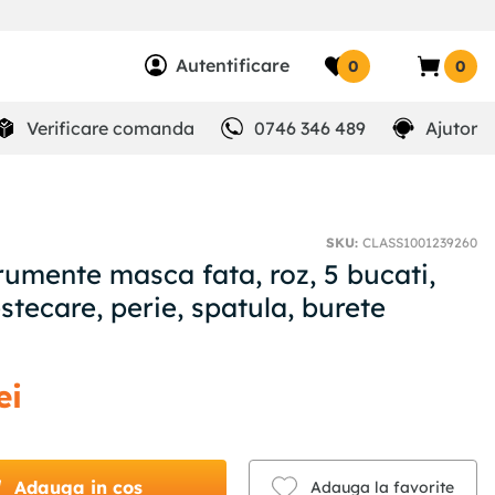
Autentificare
0
0
Verificare comanda
0746 346 489
Ajutor
SKU
:
CLASS1001239260
rumente masca fata, roz, 5 bucati,
stecare, perie, spatula, burete
ei
Adauga in cos
Adauga la favorite