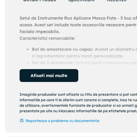
Setul de Instrumente Roz Aplicare Masca Fata - 5 buc ofe
acasa. Acest set include toate accesoriile necesare pentr
faciala impecabila.
Caracteristici remarcabile:
Bol de amestecare cu capac:
Avand un diametru d
a ingredientelor pentru masti personalizate.
Set de 3 dozatoare:
Incluse pentru masurarea precis
Perie de aplicare:
Cu o lungime de 14 cm, aceasta a
Afisati mai multe
Spatula practica:
Ideala pentru amestecarea si ap
Burete de inlaturare:
Special conceput pentru inde
Imaginile produselor sunt afisate cu titlu de prezentare si pot con
informatiile pe care ti le oferim sunt corecte si complete, insa te 
Beneficii:
de utilizare, avertismentele furnizate de producator si sa urmati g
prezentate pe site nu inlocuiesc informatiile de pe etichetele produs
Design elegant roz:
Ofera un aspect modern si femi
Material plastic durabil:
Asigura o utilizare de lung
Raporteaza o problema cu documentatia
Dimensiuni compacte:
Setul se potriveste perfect
cm.