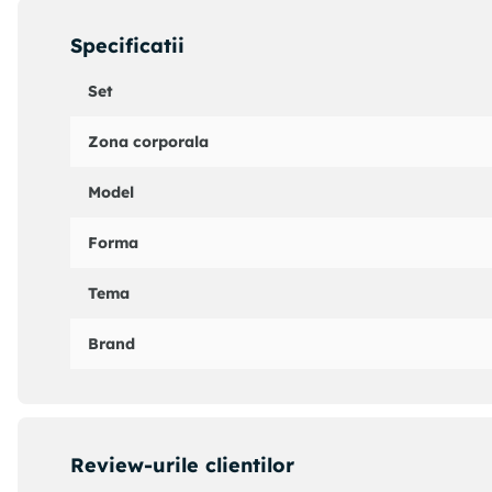
Transforma rutina ta de ingrijire a pielii intr-un ritual de 
Specificatii
acasa, cat si in vacante, pentru un ten stralucitor si sana
Set
Zona corporala
Model
Forma
Tema
Brand
Review-urile clientilor