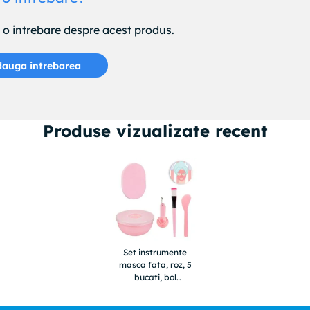
e o intrebare despre acest produs.
auga intrebarea
Produse vizualizate recent
Set instrumente
masca fata, roz, 5
bucati, bol
amestecare, perie,
spatula, burete