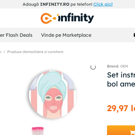
Adaugă
INFINITY.RO
pe telefon!
Click aici!
r Flash Deals
Vinde pe Marketplace
n
Produse demachiere si curatare
OEM
Set inst
bol ame
29
,
97
l