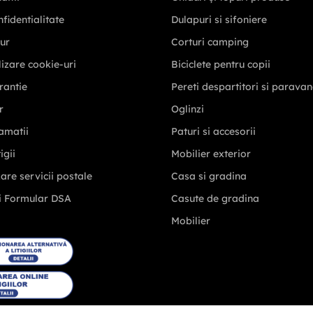
nfidentialitate
Dulapuri si sifoniere
tur
Corturi camping
ilizare cookie-uri
Biciclete pentru copii
rantie
Pereti despartitori si parava
r
Oglinzi
amatii
Paturi si accesorii
igii
Mobilier exterior
zare servicii postale
Casa si gradina
i Formular DSA
Casute de gradina
Mobilier