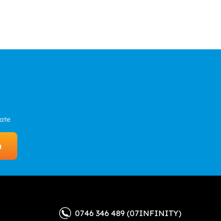
zate
a
0746 346 489 (07INFINITY)