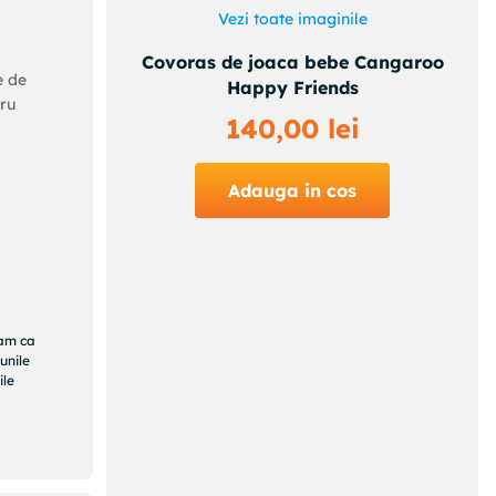
Vezi toate imaginile
Covoras de joaca bebe Cangaroo
e de
Happy Friends
tru
140
,
00
lei
Adauga in cos
ram ca
unile
ile