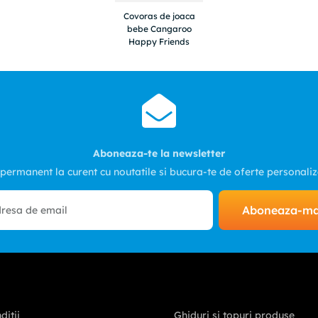
Covoras de joaca
bebe Cangaroo
Happy Friends
Aboneaza-te la newsletter
 permanent la curent cu noutatile si bucura-te de oferte personali
Aboneaza-m
ditii
Ghiduri și topuri produse