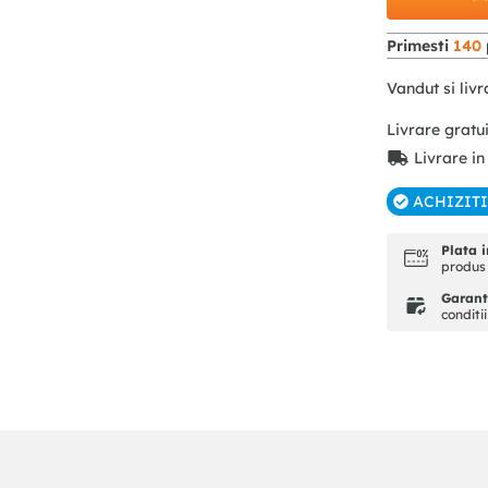
Primesti
140
Vandut si livr
Livrare gratu
Livrare in
ACHIZIT
Plata i
produs 
Garanti
conditi