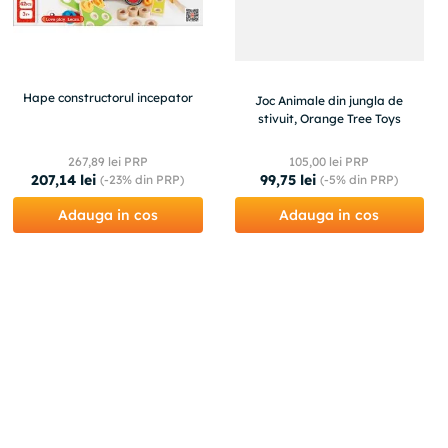
Hape constructorul incepator
Joc Animale din jungla de
stivuit, Orange Tree Toys
267
,
89
lei PRP
105
,
00
lei PRP
207
,
14
lei
99
,
75
lei
(-
23%
din PRP)
(-
5%
din PRP)
Adauga in cos
Adauga in cos