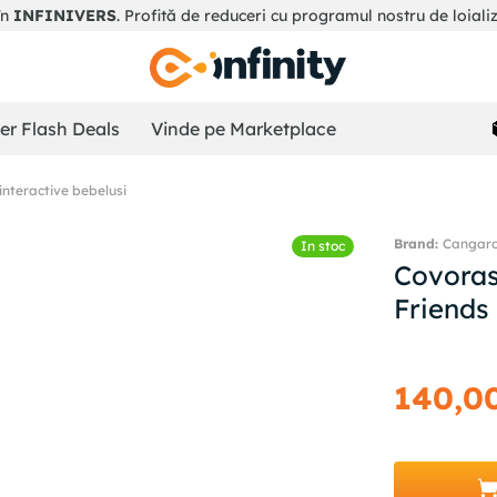
în
INFINIVERS
. Profită de reduceri cu programul nostru de loiali
r Flash Deals
Vinde pe Marketplace
 interactive bebelusi
Cangar
In stoc
Covoras
Friends
140
,
0