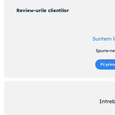
- se pliaza foarte usor
Review-urile clientilor
- arcurile sunt reglabile si detasabile
Suntem î
Spune-ne 
Fii prim
Intreb