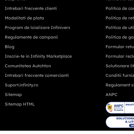
Intrebari frecvente clienti
Politica de co
Modalitati de plata
Politica de re
Program de loializare Infinivers
Politica de ut
Regulamente de campanii
Politica de ga
Blog
Formular retu
Inscrie-te in Infinity Marketplace
Formular recl
Comunitatea Autohton
Solutionare lit
Intrebari frecvente comercianti
Conditii furni
Suport.infinity.ro
Regulament s
Sitemap
ANPC
Sitemap HTML