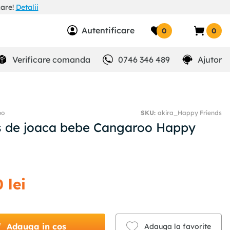
zare!
Detalii
Autentificare
0
0
Verificare comanda
0746 346 489
Ajutor
oo
SKU
:
akira_Happy Friends
 de joaca bebe Cangaroo Happy
0
lei
Adauga in cos
Adauga la favorite