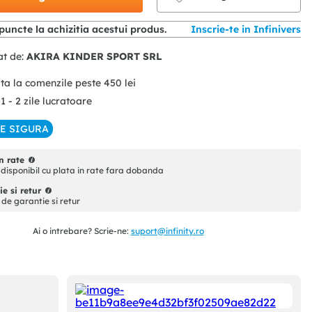
puncte la achizitia acestui produs.
Inscrie-te in Infinivers
at de:
AKIRA KINDER SPORT SRL
ita la comenzile peste
450
lei
 1 - 2 zile lucratoare
IE SIGURA
n rate
disponibil cu plata in rate fara dobanda
e si retur
i de garantie si retur
Ai o intrebare? Scrie-ne:
suport@infinity.ro