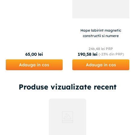
Hape labirint magnetic
constructii si numere
246
,
48
lei PRP
65
,
00
lei
190
,
58
lei
(-
23%
din PRP)
Adauga in cos
Adauga in cos
Produse vizualizate recent