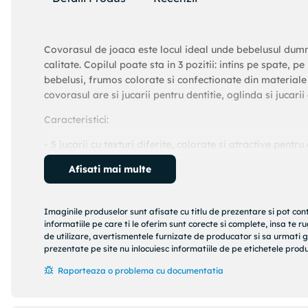
Covorasul de joaca este locul ideal unde bebelusul dumn
calitate. Copilul poate sta in 3 pozitii: intins pe spate, 
bebelusi, frumos colorate si confectionate din materiale c
covorasul are si jucarii pentru dentitie, oglinda si jucar
Caracteristici:
- 5 jucarii cu texturi diferite, colorate si atractive pentru 
- oglinda ajustabila
Afisati mai multe
- jucarie dentitie
Imaginile produselor sunt afisate cu titlu de prezentare si pot con
- inele colorate
informatiile pe care ti le oferim sunt corecte si complete, insa te 
de utilizare, avertismentele furnizate de producator si sa urmati g
- jucarie sunatoare
prezentate pe site nu inlocuiesc informatiile de pe etichetele produs
- elefantel si melc simpatic
Raporteaza o problema cu documentatia
- materiale de calitate, cu desene multicolore