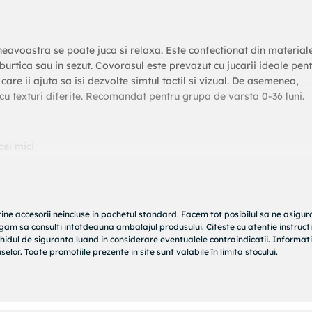
eavoastra se poate juca si relaxa. Este confectionat din material
pe burtica sau in sezut. Covorasul este prevazut cu jucarii ideale pen
are ii ajuta sa isi dezvolte simtul tactil si vizual. De asemenea,
ii cu texturi diferite. Recomandat pentru grupa de varsta 0-36 luni.
cei mici
tine accesorii neincluse in pachetul standard. Facem tot posibilul sa ne asigu
rugam sa consulti intotdeauna ambalajul produsului. Citeste cu atentie instructi
hidul de siguranta luand in considerare eventualele contraindicatii. Informati
elor. Toate promotiile prezente in site sunt valabile în limita stocului.