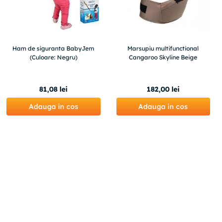
Ham de siguranta BabyJem
Marsupiu multifunctional
(Culoare: Negru)
Cangaroo Skyline Beige
81
,
08
lei
182
,
00
lei
Adauga in cos
Adauga in cos