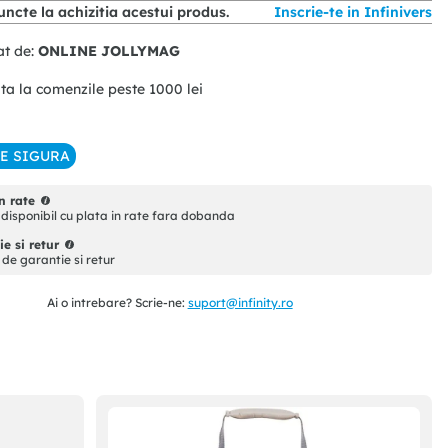
ncte la achizitia acestui produs.
Inscrie-te in Infinivers
at de:
ONLINE JOLLYMAG
ita la comenzile peste
1000
lei
IE SIGURA
n rate
disponibil cu plata in rate fara dobanda
e si retur
i de garantie si retur
Ai o intrebare? Scrie-ne:
suport@infinity.ro