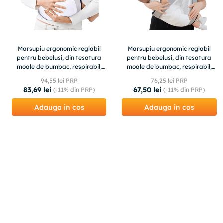
Marsupiu ergonomic reglabil
Marsupiu ergonomic reglabil
pentru bebelusi, din tesatura
pentru bebelusi, din tesatura
moale de bumbac, respirabil,
moale de bumbac, respirabil,
varsta recomandata 0+
varsta recomandata 0+, gri
94
,
55
lei PRP
76
,
25
lei PRP
83
,
69
lei
67
,
50
lei
(-
11%
din PRP)
(-
11%
din PRP)
Adauga in cos
Adauga in cos