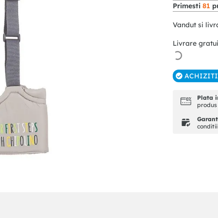
Primesti
81
pu
Vandut si livr
Livrare gratu
ACHIZIT
Plata i
produs 
Garanti
conditi