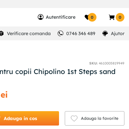
Autentificare
0
0
Verificare comanda
0746 346 489
Ajutor
SKU
:
4610005819949
tru copii Chipolino 1st Steps sand
lei
Adauga in cos
Adauga la favorite