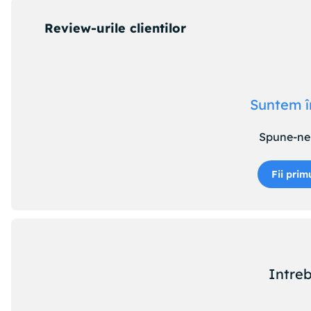
Review-urile clientilor
Suntem î
Spune-ne 
Fii prim
Intreb