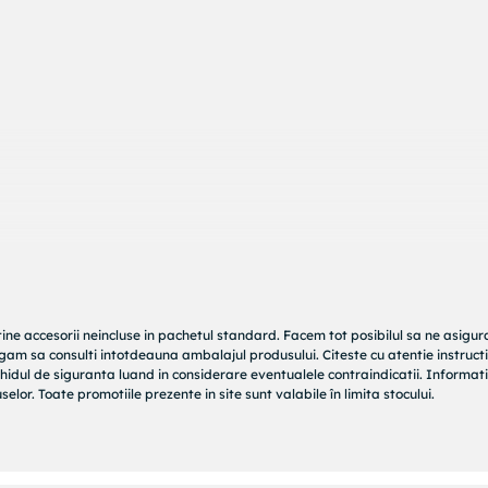
3 kg, cu varsta cuprinsa intre 10-24 luni
ana la 60 cm
perfecta fara a presa stomacul
tine accesorii neincluse in pachetul standard. Facem tot posibilul sa ne asigu
rugam sa consulti intotdeauna ambalajul produsului. Citeste cu atentie instructi
hidul de siguranta luand in considerare eventualele contraindicatii. Informati
elor. Toate promotiile prezente in site sunt valabile în limita stocului.