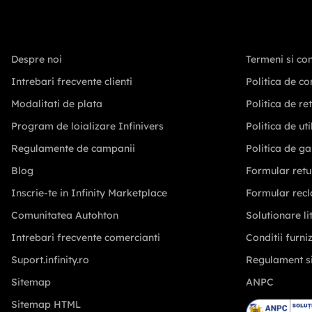
Despre noi
Termeni si con
Intrebari frecvente clienti
Politica de co
Modalitati de plata
Politica de re
Program de loializare Infinivers
Politica de ut
Regulamente de campanii
Politica de ga
Blog
Formular retu
Inscrie-te in Infinity Marketplace
Formular recl
Comunitatea Autohton
Solutionare lit
Intrebari frecvente comercianti
Conditii furni
Suport.infinity.ro
Regulament s
Sitemap
ANPC
Sitemap HTML