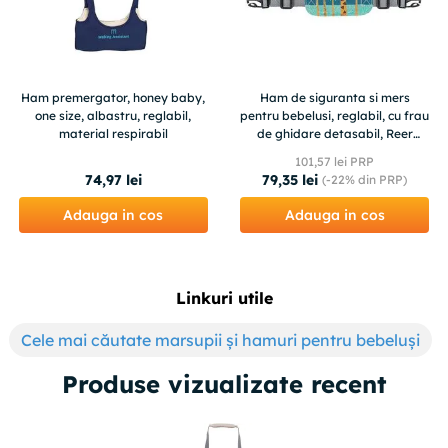
Ham premergator, honey baby,
Ham de siguranta si mers
one size, albastru, reglabil,
pentru bebelusi, reglabil, cu frau
material respirabil
de ghidare detasabil, Reer
Travelkid Go 53132
101
,
57
lei PRP
74
,
97
lei
79
,
35
lei
(-
22%
din PRP)
Adauga in cos
Adauga in cos
Linkuri utile
Cele mai căutate marsupii și hamuri pentru bebeluși
Produse vizualizate recent