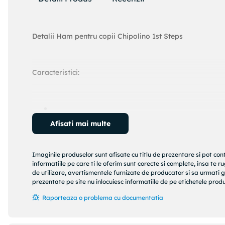
Detalii Ham pentru copii Chipolino 1st Steps
Caracteristici:
Potrivit pentru bebelusii cu o greutate de pana la 1
Afisati mai multe
Latimea este ajustabila cu o catarama, de la 53 p
Hamul cuprinde bebelusul si il tine intr-o pozitie 
Centura de mana pentru parinti este ajustabila
Imaginile produselor sunt afisate cu titlu de prezentare si pot con
Fabricat 100% din materiale sigure
informatiile pe care ti le oferim sunt corecte si complete, insa te 
de utilizare, avertismentele furnizate de producator si sa urmati g
prezentate pe site nu inlocuiesc informatiile de pe etichetele produs
Raporteaza o problema cu documentatia
Greutate neta: 0,20 kg
Greutate bruta: 0,25 kg