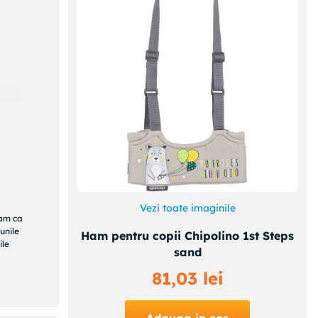
Vezi toate imaginile
ram ca
unile
Ham pentru copii Chipolino 1st Steps
ile
sand
81
,
03
lei