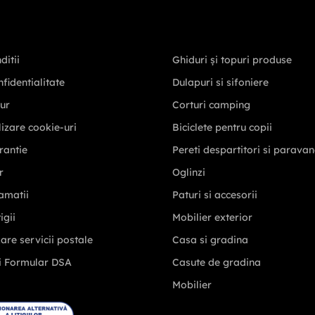
ditii
Ghiduri și topuri produse
nfidentialitate
Dulapuri si sifoniere
tur
Corturi camping
ilizare cookie-uri
Biciclete pentru copii
rantie
Pereti despartitori si parava
r
Oglinzi
amatii
Paturi si accesorii
igii
Mobilier exterior
zare servicii postale
Casa si gradina
i Formular DSA
Casute de gradina
Mobilier