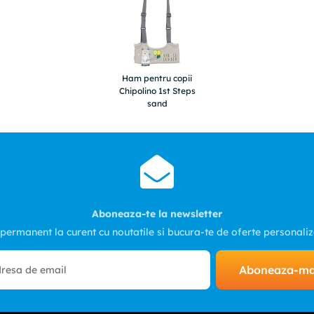
Ham pentru copii
Chipolino 1st Steps
sand
Aboneaza-te la newsletter
 permanent la curent cu noutatile si bucura-te de oferte personali
Aboneaza-m