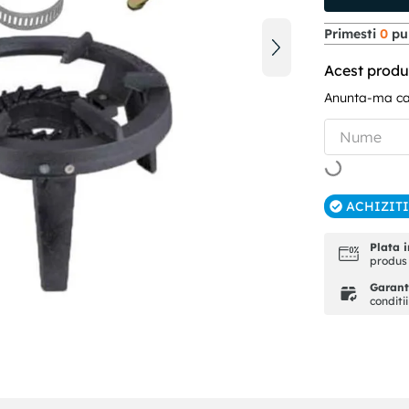
Primesti
0
pun
Acest produ
Anunta-ma can
ACHIZIT
Plata i
produs 
Garanti
conditi