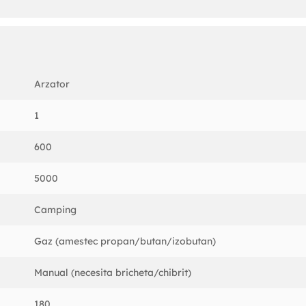
cm Latime: 7.5 cm Inaltime: 4 cm Greutate: 150 g Presiune de intra
 - 1.5 kg/ora Material: Metal
Arzator
1
600
5000
Camping
Gaz (amestec propan/butan/izobutan)
Manual (necesita bricheta/chibrit)
180