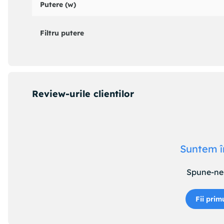
Putere (w)
Filtru putere
Review-urile clientilor
Suntem î
Spune-ne 
Fii prim