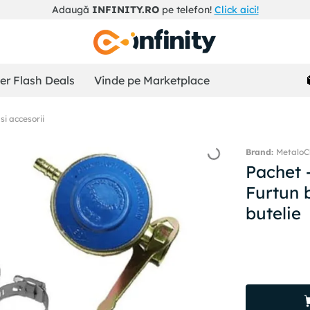
Adaugă
INFINITY.RO
pe telefon!
Click aici!
r Flash Deals
Vinde pe Marketplace
si accesorii
MetaloC
Pachet 
Furtun b
butelie