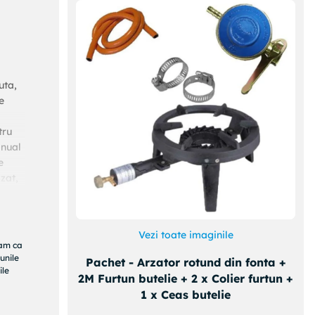
uta,
e
tru
anual
e
zat,
 este
tate:
ce
Vezi toate imaginile
tor,
ram ca
urtun
unile
Pachet - Arzator rotund din fonta +
 si
ile
2M Furtun butelie + 2 x Colier furtun +
1 x Ceas butelie
a