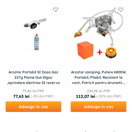
Arzator Portabil SI Doza Gaz
Arzator camping, Putere 6800W,
227g Flame Gun Elgaz
Portabil, Pliabil, Rezistent la
,aprindere electrica SI rezerva
vant, Potrivit pentru drumetii si
picnic, Argintiu
79
,
86
lei PRP
234
,
98
lei PRP
77
,
63
lei
112
,
07
lei
(-
3%
din PRP)
(-
52%
din PRP)
Adauga in cos
Adauga in cos