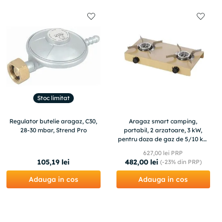
Stoc limitat
Regulator butelie aragaz, C30,
Aragaz smart camping,
28-30 mbar, Strend Pro
portabil, 2 arzatoare, 3 kW,
pentru doza de gaz de 5/10 kg,
Meva
627
,
00
lei PRP
105
,
19
lei
482
,
00
lei
(-
23%
din PRP)
Adauga in cos
Adauga in cos