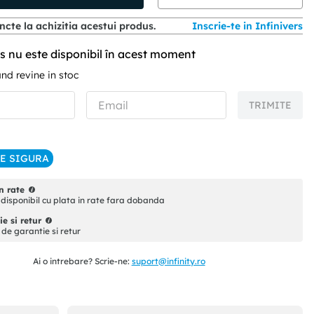
cte la achizitia acestui produs.
Inscrie-te in Infinivers
s nu este disponibil în acest moment
d revine in stoc
TRIMITE
IE SIGURA
n rate
disponibil cu plata in rate fara dobanda
e si retur
i de garantie si retur
Ai o intrebare? Scrie-ne:
suport@infinity.ro