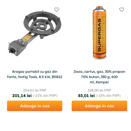
Aragaz portabil cu gaz din
Doza, cartus, gaz, 30% propan
fonta, Notig Tools, 8.5 kW, B5822
70% butan, 330 g, 600
ml, Kemper
254
,
61
lei PRP
108
,
00
lei PRP
201
,
14
lei
83
,
01
lei
(-
21%
din PRP)
(-
23%
din PRP)
Adauga in cos
Adauga in cos