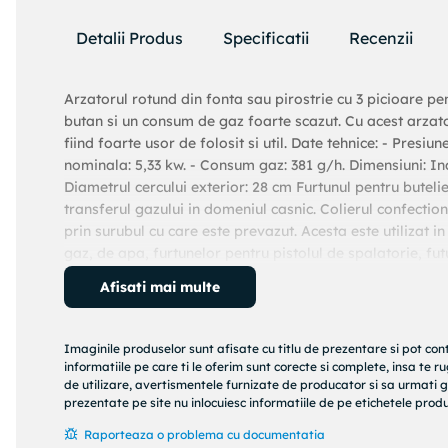
Detalii Produs
Specificatii
Recenzii
Arzatorul rotund din fonta sau pirostrie cu 3 picioare pen
butan si un consum de gaz foarte scazut. Cu acest arza
fiind foarte usor de folosit si util. Date tehnice: - Presi
nominala: 5,33 kw. - Consum gaz: 381 g/h. Dimensiuni: In
Diametrul cercului exterior: 28 cm Furtunul pentru butelie 
transferul gazului in domeniul casnic. Colierul confectiona
prin surubul cu care este prevazut. Acesta este utilizat 
gaz, de apa, furtunelor pentru pistolul de spalatorie, fut
astfel incat sa reziste in timp fara ca acesta sa se rupa sa
Afisati mai multe
un accesoriu de nelipsit din trusa cu piese. Dimensiun
5 g Ceasul de butelie cu cheie si filet este un regulator 
confera o rezistenta si siguranta sporita. Acest ceas este
Imaginile produselor sunt afisate cu titlu de prezentare si pot con
iar ulterior pe amandoua la butelie si cealalta sursa unde 
informatiile pe care ti le oferim sunt corecte si complete, insa te 
de 8 mm. Atentie: In cazul oricarei scurgeri de gaz, nu util
de utilizare, avertismentele furnizate de producator si sa urmati g
prezentate pe site nu inlocuiesc informatiile de pe etichetele produs
deschideti usile si ferestrele. Daca butelia se afla in spa
Intrucat gazul este mai greu decat aerul, se va acumula
Raporteaza o problema cu documentatia