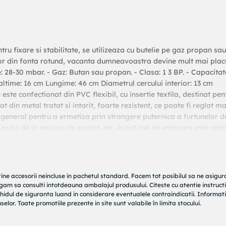
tru fixare si stabilitate, se utilizeaza cu butelie pe gaz propan sau
tor din fonta rotund, vacanta dumneavoastra devine mult mai plac
une: 28-30 mbar. - Gaz: Butan sau propan. - Clasa: 1 3 BP. - Capacitat
altime: 16 cm Lungime: 46 cm Diametrul cercului interior: 13 cm
este confectionat din PVC flexibil, cu insertie textila, destinat pen
t din metal tratat si intarit, foarte rezistent, ce poate fi reglat m
in general pentru a ermetiza prin strangere puternica a furtunelor d
unului de la masina de spalat, etc. Acest inel de etansare este reali
u sa crape. Utilizat cu incredere de catre toti instalatorii, colierul
i: Diametru minim: 13 mm Diametru maxim: 19 mm Latime: 9 mm Greu
pentru gaz confectionat din materiale de calitate superioara, ceea 
 foarte simplu de utilizat: doar conectati furtunul de gaz la regula
tine accesorii neincluse in pachetul standard. Facem tot posibilul sa ne asigu
doriti sa realizati transferul. Ceasul de butelie se utilizeaza cu f
rugam sa consulti intotdeauna ambalajul produsului. Citeste cu atentie instructi
izati nici un fel de intrerupator electric. Inchideti robinetul buteliei
hidul de siguranta luand in considerare eventualele contraindicatii. Informati
elor. Toate promotiile prezente in site sunt valabile în limita stocului.
tiu inchis, mutati-o afara. Indepartati orice flacara din apropiere.
 jos la podea. Asadar, maturati podeaua spre iesire la aer pentru 