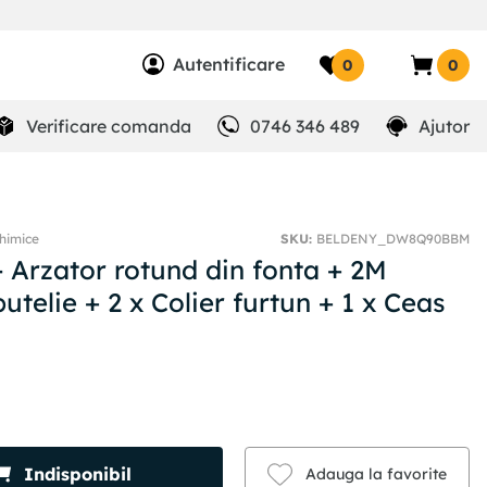
Autentificare
0
0
Verificare comanda
0746 346 489
Ajutor
himice
SKU
:
BELDENY_DW8Q90BBM
- Arzator rotund din fonta + 2M
utelie + 2 x Colier furtun + 1 x Ceas
Indisponibil
Adauga la favorite