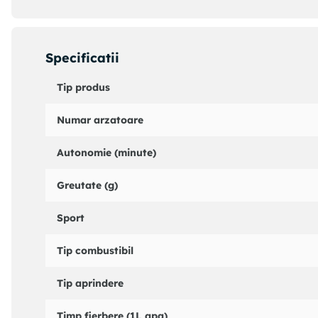
scoate orice urma de gaz afara. Dimensiuni: Lungime: 12 
0.3 - 16 mbar Presiune de iesire: ~ 29 mbar Capacitate: 0
Specificatii
Tip produs
Numar arzatoare
Autonomie (minute)
Greutate (g)
Sport
Tip combustibil
Tip aprindere
Timp fierbere (1L apa)