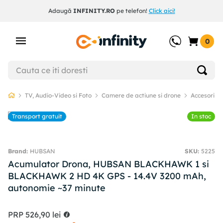
Adaugă
INFINITY.RO
pe telefon!
Click aici!
0
TV, Audio-Video si Foto
Camere de actiune si drone
Accesorii d
Transport gratuit
In stoc
HUBSAN
SKU
:
5225
Acumulator Drona, HUBSAN BLACKHAWK 1 si
BLACKHAWK 2 HD 4K GPS - 14.4V 3200 mAh,
autonomie ~37 minute
PRP
526
,
90
lei