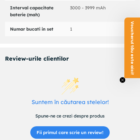
Interval capacitate
3000 - 3999 mAh
baterie (mah)
Voucherul tău este aici!
Numar bucati in set
1
Review-urile clientilor
Suntem în căutarea stelelor!
Spune-ne ce crezi despre produs
Fii primul care scrie un review!