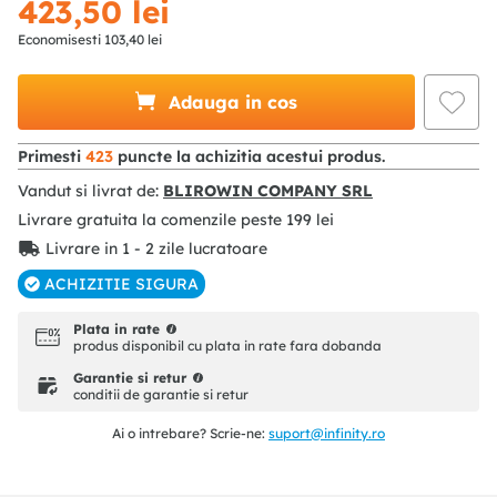
423
,
50
lei
Economisesti
103
,
40
lei
Adauga in cos
Primesti
423
puncte la achizitia acestui produs.
Vandut si livrat de:
BLIROWIN COMPANY SRL
Livrare gratuita la comenzile peste
199
lei
Livrare in 1 - 2 zile lucratoare
ACHIZITIE SIGURA
Plata in rate
produs disponibil cu plata in rate fara dobanda
Garantie si retur
conditii de garantie si retur
Ai o intrebare? Scrie-ne:
suport@infinity.ro