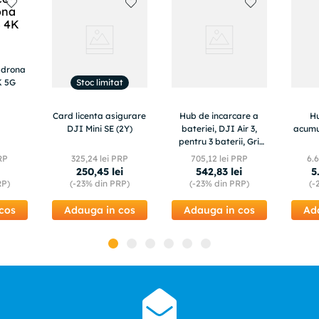
u drona
Stoc limitat
K 5G
Card licenta asigurare
Hub de incarcare a
Hu
DJI Mini SE (2Y)
bateriei, DJI Air 3,
acumu
pentru 3 baterii, Gri
inchis
RP
325
,
24
lei PRP
705
,
12
lei PRP
6
.
6
i
250
,
45
lei
542
,
83
lei
5
RP)
(-
23%
din PRP)
(-
23%
din PRP)
(-
cos
Adauga in cos
Adauga in cos
Ad