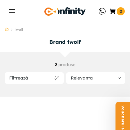
0
twolf
Brand twolf
produse
2
Filtrează
Relevanta