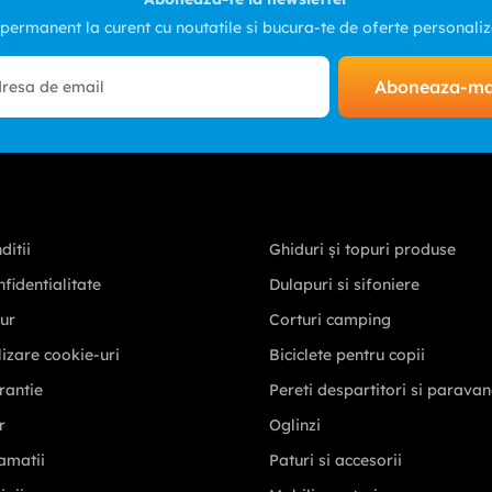
 permanent la curent cu noutatile si bucura-te de oferte personali
Aboneaza-m
ditii
Ghiduri și topuri produse
nfidentialitate
Dulapuri si sifoniere
tur
Corturi camping
ilizare cookie-uri
Biciclete pentru copii
rantie
Pereti despartitori si parava
r
Oglinzi
amatii
Paturi si accesorii