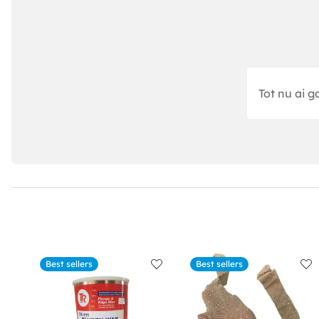
Tot nu ai g
Best sellers
Best sellers