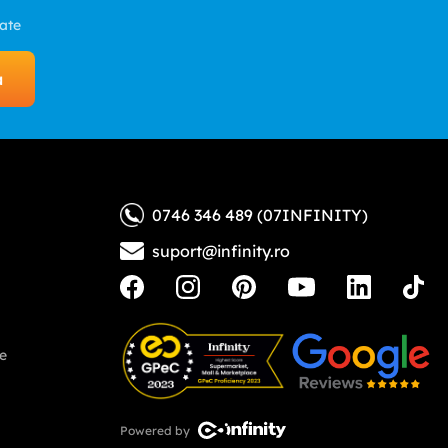
zate
a
0746 346 489 (07INFINITY)
suport@infinity.ro
ne
Powered by