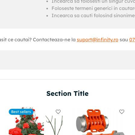
Incearca sa folosesti un singur cuv
Foloseste termeni generici in cautar
Incearca sa cauti folosind sinonime 
asit ce cautai? Contacteaza-ne la
suport@infinity.ro
sau
07
Section Title
Best sellers