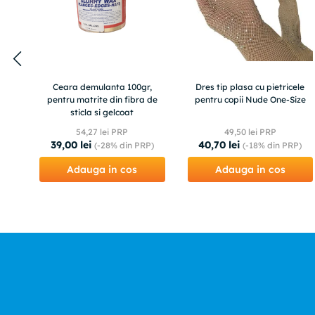
Ceara demulanta 100gr,
Dres tip plasa cu pietricele
pentru matrite din fibra de
pentru copii Nude One-Size
sticla si gelcoat
54
,
27
lei PRP
49
,
50
lei PRP
39
,
00
lei
40
,
70
lei
(-
28%
din PRP)
(-
18%
din PRP)
Adauga in cos
Adauga in cos