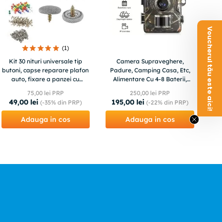
Voucherul tău este aici!
(
1
)
Kit 30 nituri universale tip
Camera Supraveghere,
butoni, capse reparare plafon
Padure, Camping Casa, Etc,
auto, fixare a panzei cu
Alimentare Cu 4-8 Baterii,
stifturi, set compatibil
Infrarosu, Sd, Ecran
75
,
00
lei PRP
250
,
00
lei PRP
49
,
00
lei
195
,
00
lei
(-
35%
din PRP)
(-
22%
din PRP)
Adauga in cos
Adauga in cos