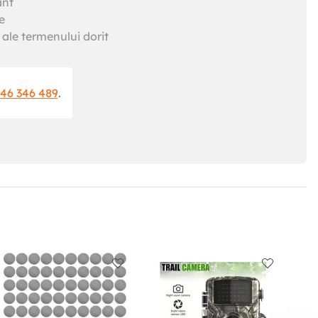
ant
e
ale termenului dorit
46 346 489
.