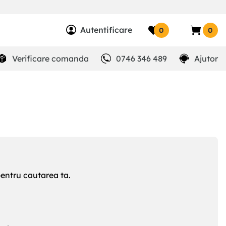
Autentificare
0
0
Verificare comanda
0746 346 489
Ajutor
pentru cautarea ta.