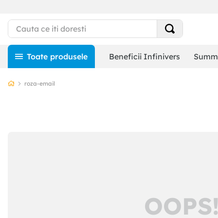
Beneficii Infinivers
Summe
roza-email
OOPS