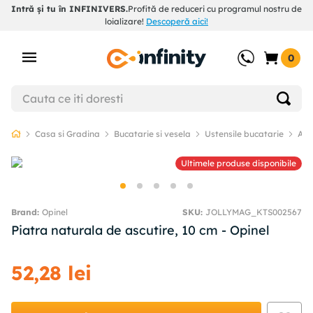
Intră și tu în INFINIVERS.
Profită de reduceri cu programul nostru de
loializare!
Descoperă aici!
0
Casa si Gradina
Bucatarie si vesela
Ustensile bucatarie
Asc
Ultimele produse disponibile
Opinel
SKU
:
JOLLYMAG_KTS002567
Piatra naturala de ascutire, 10 cm - Opinel
52
,
28
lei