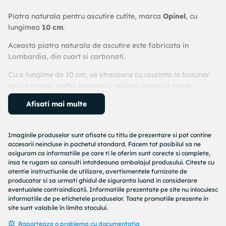
Piatra naturala pentru ascutire cutite, marca
Opinel
, cu
lungimea
10 cm
.
Aceasta piatra naturala de ascutire este fabricata in
Lombardia, din cuart si carbonati.
Cu o lungime de 10 cm, se strecoara cu usurinta in buzunar
sau in rucsac, astfel incat sa o utilizati pentru a ascuti
oriunde si oricand, cutite de buzunar, cutite de bucatarie si
Afisati mai multe
alte cutite de vanatoare.
Imaginile produselor sunt afisate cu titlu de prezentare si pot contine
accesorii neincluse in pachetul standard. Facem tot posibilul sa ne
asiguram ca informatiile pe care ti le oferim sunt corecte si complete,
insa te rugam sa consulti intotdeauna ambalajul produsului. Citeste cu
atentie instructiunile de utilizare, avertismentele furnizate de
producator si sa urmati ghidul de siguranta luand in considerare
eventualele contraindicatii. Informatiile prezentate pe site nu inlocuiesc
informatiile de pe etichetele produselor. Toate promotiile prezente in
site sunt valabile în limita stocului.
Raporteaza o problema cu documentatia