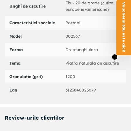
Fix - 20 de grade (cutite
Voucherul tău este aici!
Unghi de ascutire
europene/americane)
Caracteristici speciale
Portabil
Model
002567
Forma
Dreptunghiulara
Tema
Piatră naturală de ascuțire
Granulatie (grit)
1200
Ean
3123840025679
Review-urile clientilor