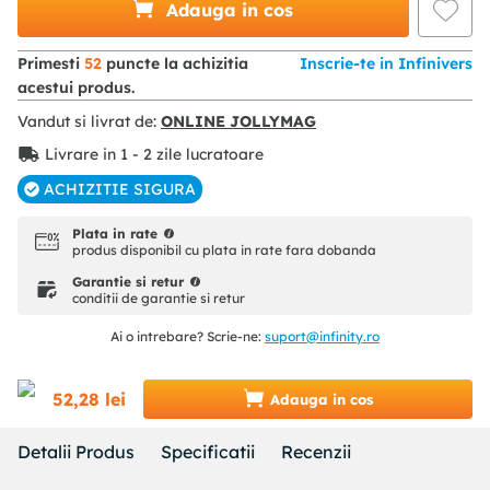
Adauga in cos
Primesti
52
puncte la achizitia
Inscrie-te in Infinivers
acestui produs.
Vandut si livrat de:
ONLINE JOLLYMAG
Livrare in 1 - 2 zile lucratoare
ACHIZITIE SIGURA
Plata in rate
produs disponibil cu plata in rate fara dobanda
Garantie si retur
conditii de garantie si retur
Ai o intrebare? Scrie-ne:
suport@infinity.ro
52
,
28
lei
Adauga in cos
Detalii Produs
Specificatii
Recenzii