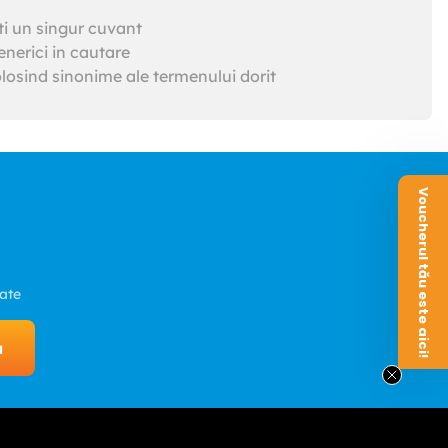
ti un singur cuvant
nerici in cautare
losind sinonime ale termenului dorit
Voucherul tău este aici!
zate
a