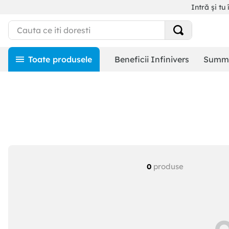
Intră și tu 
Beneficii Infinivers
Summe
produse
0