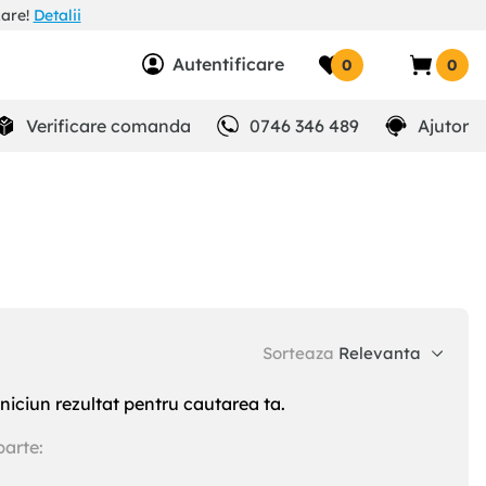
zare!
Detalii
Autentificare
0
0
Verificare comanda
0746 346 489
Ajutor
Sorteaza
Relevanta
niciun rezultat pentru cautarea ta.
parte: