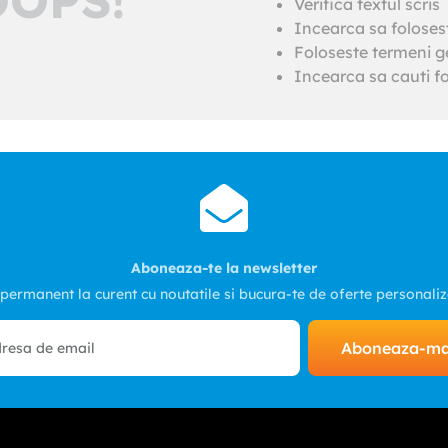
Verifica textul scris
Incearca sa foloses
Foloseste termeni ge
Incearca sa cauti fo
Aboneaza-te la newsletter
 permanent la curent cu noutatile si bucura-te de oferte personali
Aboneaza-m