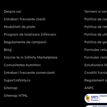
Despre noi
Termeni si con
Intrebari frecvente clienti
Politica de co
Modalitati de plata
Politica de re
Program de loializare Infinivers
Politica de ut
Regulamente de campanii
Politica de ga
Blog
Formular retu
Inscrie-te in Infinity Marketplace
Formular recl
Comunitatea Autohton
Solutionare lit
Intrebari frecvente comercianti
Conditii furni
Suport.infinity.ro
Regulament s
Sitemap
ANPC
Sitemap HTML