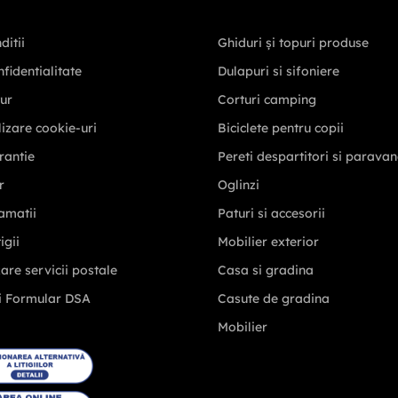
ditii
Ghiduri și topuri produse
nfidentialitate
Dulapuri si sifoniere
tur
Corturi camping
ilizare cookie-uri
Biciclete pentru copii
rantie
Pereti despartitori si parava
r
Oglinzi
amatii
Paturi si accesorii
igii
Mobilier exterior
zare servicii postale
Casa si gradina
i Formular DSA
Casute de gradina
Mobilier