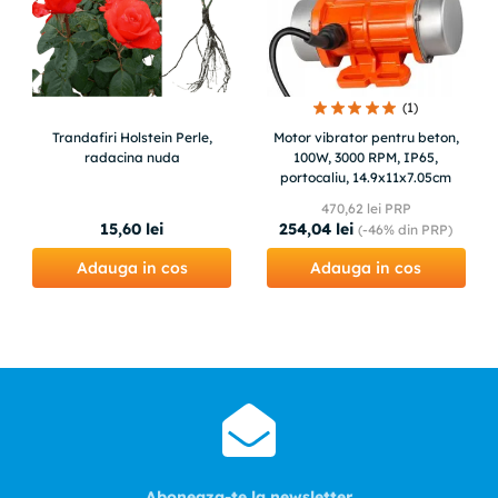
(
1
)
Trandafiri Holstein Perle,
Motor vibrator pentru beton,
radacina nuda
100W, 3000 RPM, IP65,
portocaliu, 14.9x11x7.05cm
470
,
62
lei PRP
15
,
60
lei
254
,
04
lei
(-
46%
din PRP)
Adauga in cos
Adauga in cos
Aboneaza-te la newsletter