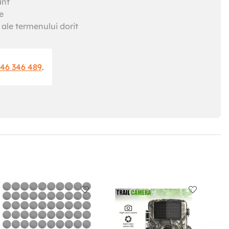
ant
e
ale termenului dorit
46 346 489
.