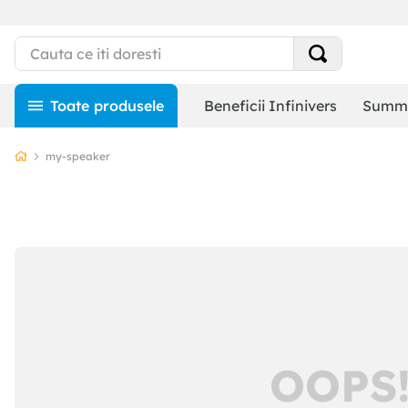
Beneficii Infinivers
Summe
my-speaker
OOPS