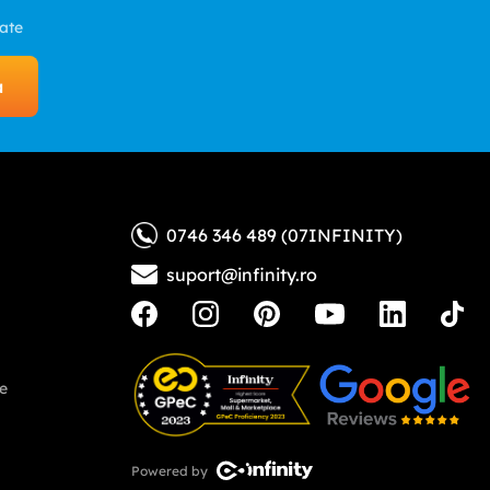
zate
a
0746 346 489 (07INFINITY)
suport@infinity.ro
ne
Powered by