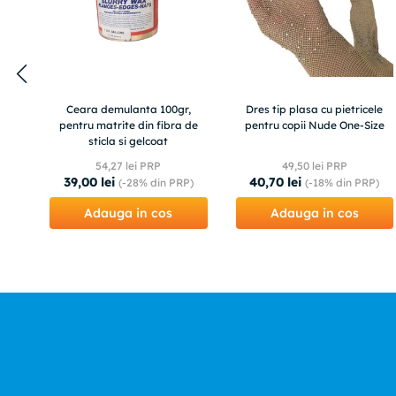
Ceara demulanta 100gr,
Dres tip plasa cu pietricele
pentru matrite din fibra de
pentru copii Nude One-Size
sticla si gelcoat
54
,
27
lei PRP
49
,
50
lei PRP
39
,
00
lei
40
,
70
lei
(-
28%
din PRP)
(-
18%
din PRP)
Adauga in cos
Adauga in cos