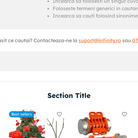
Incearca sa folosesti un singur cuv
Foloseste termeni generici in cautar
Incearca sa cauti folosind sinonime 
asit ce cautai? Contacteaza-ne la
suport@infinity.ro
sau
07
Section Title
Best sellers