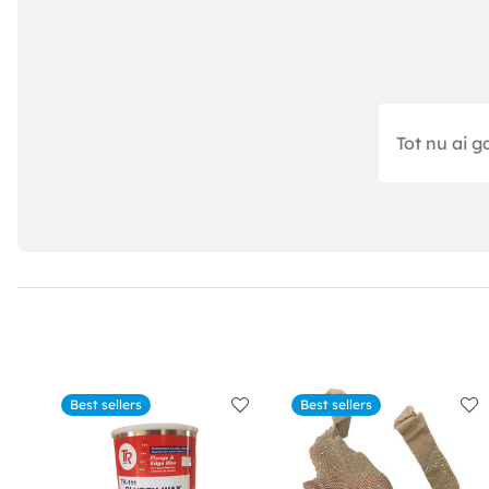
Tot nu ai g
Best sellers
Best sellers