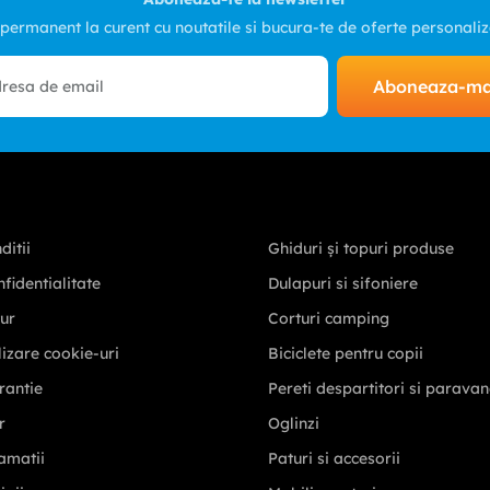
 permanent la curent cu noutatile si bucura-te de oferte personali
Aboneaza-m
ditii
Ghiduri și topuri produse
nfidentialitate
Dulapuri si sifoniere
tur
Corturi camping
ilizare cookie-uri
Biciclete pentru copii
rantie
Pereti despartitori si parava
r
Oglinzi
amatii
Paturi si accesorii