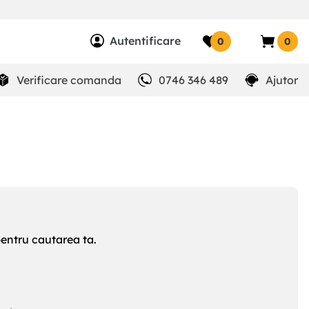
Autentificare
0
0
Verificare comanda
0746 346 489
Ajutor
pentru cautarea ta.