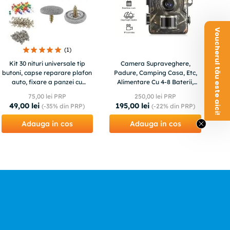
Voucherul tău este aici!
(
1
)
Kit 30 nituri universale tip
Camera Supraveghere,
butoni, capse reparare plafon
Padure, Camping Casa, Etc,
auto, fixare a panzei cu
Alimentare Cu 4-8 Baterii,
stifturi, set compatibil
Infrarosu, Sd, Ecran
75
,
00
lei PRP
250
,
00
lei PRP
49
,
00
lei
195
,
00
lei
(-
35%
din PRP)
(-
22%
din PRP)
Adauga in cos
Adauga in cos