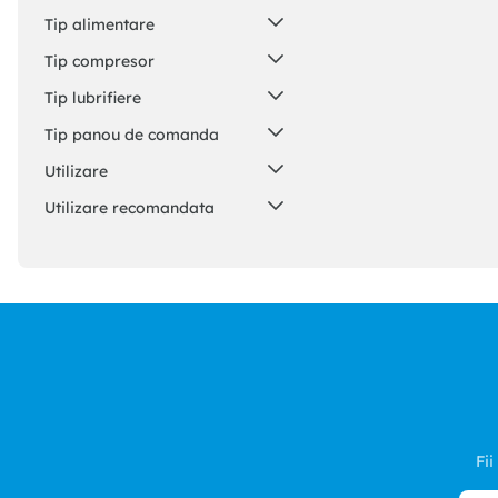
ASCIM Organization SRL
(
1
)
Portabil
(
1
)
Tip alimentare
Bricheta auto (12V)
(
1
)
Tip compresor
Acumulator
(
1
)
Cu piston
(
1
)
Tip lubrifiere
Fara ulei (Oil-free)
(
1
)
Tip panou de comanda
Analogic
(
1
)
Utilizare
Hobby / Uz casnic
(
1
)
Utilizare recomandata
Profesional
(
1
)
Umflat anvelope
(
1
)
Vopsire / Aerograf
(
1
)
Fii