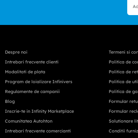
Despre noi
Termeni si con
Intrebari frecvente clienti
Politica de co
Modalitati de plata
Politica de re
Program de loializare Infinivers
Politica de ut
Regulamente de campanii
Politica de ga
Blog
Formular retu
Inscrie-te in Infinity Marketplace
Formular recl
Comunitatea Autohton
Solutionare lit
Intrebari frecvente comercianti
Conditii furni