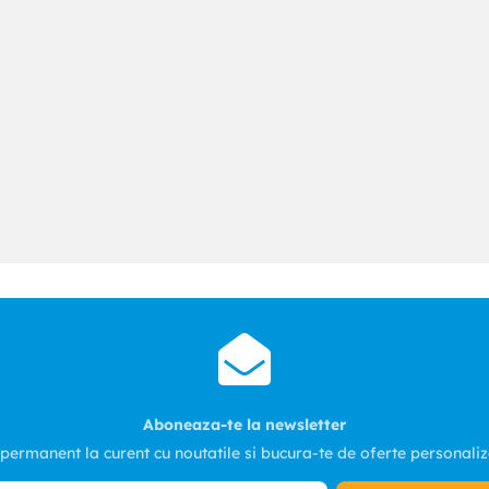
Aboneaza-te la newsletter
 permanent la curent cu noutatile si bucura-te de oferte personali