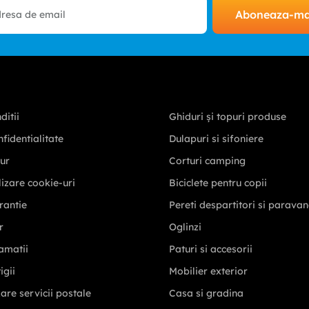
Aboneaza-m
ditii
Ghiduri și topuri produse
nfidentialitate
Dulapuri si sifoniere
tur
Corturi camping
ilizare cookie-uri
Biciclete pentru copii
rantie
Pereti despartitori si parava
r
Oglinzi
amatii
Paturi si accesorii
igii
Mobilier exterior
zare servicii postale
Casa si gradina