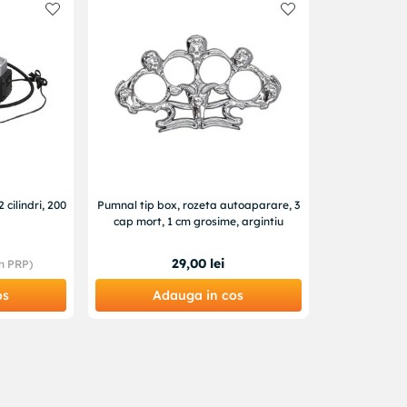
cilindri, 200
Pumnal tip box, rozeta autoaparare, 3
cap mort, 1 cm grosime, argintiu
29
,
00
lei
n PRP)
os
Adauga in cos