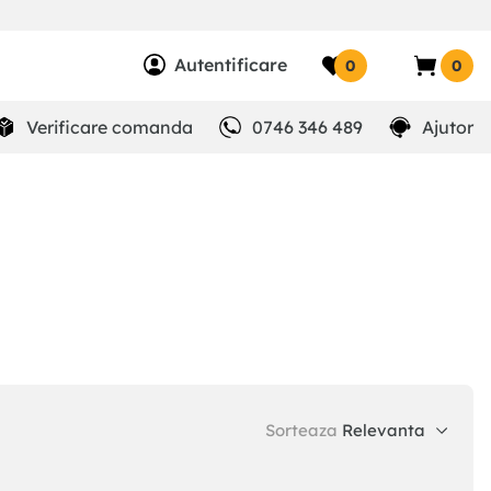
Autentificare
0
0
Verificare comanda
0746 346 489
Ajutor
Sorteaza
Relevanta