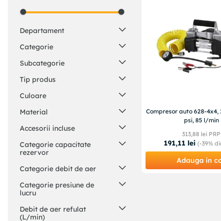
Departament
Sport si Outdoor
(
1
)
Categorie
Auto si Moto
(
1
)
Sporturi de contact
(
1
)
Subcategorie
Reparatii si depanare
(
1
)
Produse autoaparare
(
1
)
Tip produs
Compresoare auto
(
1
)
Compresor auto portabil
(
1
)
Culoare
Box (pumnal)
(
1
)
Rosu
(
1
)
Material
Compresor auto 628-4x4, 2 
psi, 85 l/min
Galben
(
1
)
Otel
(
1
)
Accesorii incluse
Negru
(
1
)
313
,
88
lei PRP
191
,
11
lei
Argintiu
Furtun spiralat
(
2
)
(
1
)
(-
39%
di
Categorie capacitate
rezervor
Furtun drept
(
1
)
Adauga in c
Pistol de umflat cu manometru
Fara rezervor
(
1
)
Categorie debit de aer
(
1
)
Set duze (adaptoare)
(
1
)
Sub 100 L/min
(
1
)
Categorie presiune de
lucru
Sub 8 bar
(
1
)
Debit de aer refulat
(L/min)
10 bar
(
1
)