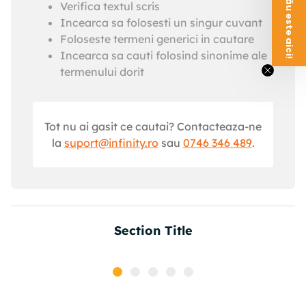
Voucherul tău este aici!
Verifica textul scris
Incearca sa folosesti un singur cuvant
Foloseste termeni generici in cautare
Incearca sa cauti folosind sinonime ale
termenului dorit
Tot nu ai gasit ce cautai? Contacteaza-ne
la
suport@infinity.ro
sau
0746 346 489
.
Section Title