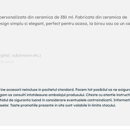
 personalizata din ceramica de 330 ml. Fabricata din ceramica de
sign simplu si elegant, perfect pentru acasa, la birou sau ca un c
gital, sublimare etc.)
at vase
olata calda sau orice alta bautura preferata. Se poate personaliz
cadouri, promovare brand, evenimente speciale sau suveniruri.
tine accesorii neincluse in pachetul standard. Facem tot posibilul sa ne asigu
rugam sa consulti intotdeauna ambalajul produsului. Citeste cu atentie instructi
hidul de siguranta luand in considerare eventualele contraindicatii. Informati
elor. Toate promotiile prezente in site sunt valabile în limita stocului.