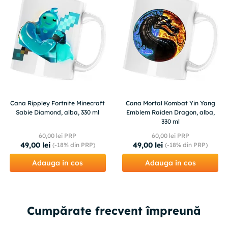
Cana Rippley Fortnite Minecraft
Cana Mortal Kombat Yin Yang
Sabie Diamond, alba, 330 ml
Emblem Raiden Dragon, alba,
330 ml
60
,
00
lei PRP
60
,
00
lei PRP
49
,
00
lei
49
,
00
lei
(-
18%
din PRP)
(-
18%
din PRP)
Adauga in cos
Adauga in cos
Cumpărate frecvent împreună