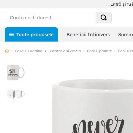
Intră și tu 
Beneficii Infinivers
Summe
Casa si Gradina
Bucatarie si vesela
Cani si pahare
Cani si c