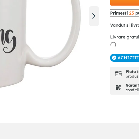
Primesti
23
pu
Vandut si livr
Livrare gratu
ACHIZIT
Plata i
produs 
Garanti
conditi