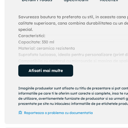
Savureaza bautura ta preferata cu stil, in aceasta cana
calitate superioara, cana combina durabilitatea cu un de
special.
Caracteristici:
Capacitate: 330 ml
Material: ceramica rezistenta
Suprafata lucioasa, ideala pentru personalizare (print di
Compatibila cu cuptorul cu microunde si masina de spal
Forma clasica, ergonomica, cu maner confortabil
Afisati mai multe
Utilizare recomandata: Perfecta pentru cafea, ceai, cioc
logo, text, grafica sau fotografie, fiind ideala pentru 
Imaginile produselor sunt afisate cu titlu de prezentare si pot con
informatiile pe care ti le oferim sunt corecte si complete, insa te 
de utilizare, avertismentele furnizate de producator si sa urmati g
prezentate pe site nu inlocuiesc informatiile de pe etichetele produs
Raporteaza o problema cu documentatia