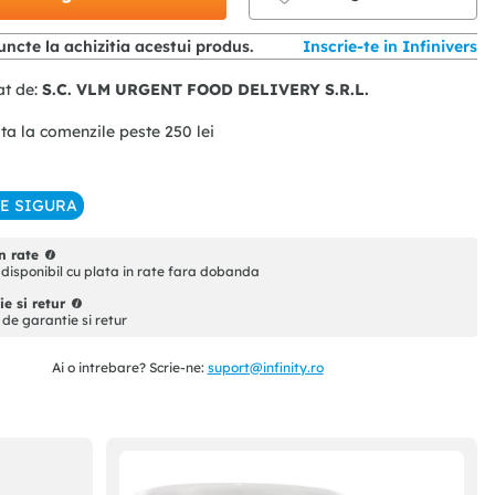
ncte la achizitia acestui produs.
Inscrie-te in Infinivers
at de:
S.C. VLM URGENT FOOD DELIVERY S.R.L.
ita la comenzile peste
250
lei
IE SIGURA
n rate
disponibil cu plata in rate fara dobanda
e si retur
i de garantie si retur
Ai o intrebare? Scrie-ne:
suport@infinity.ro