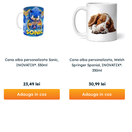
Cana alba personalizata Sonic,
Cana alba personalizata, Welsh
INOVATIX®. 330ml
Springer Spaniol, INOVATIX®.
330ml
23
,
49
lei
30
,
99
lei
Adauga in cos
Adauga in cos