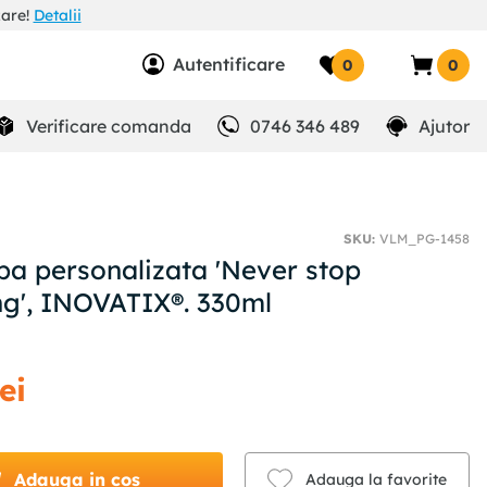
zare!
Detalii
Autentificare
0
0
Verificare comanda
0746 346 489
Ajutor
SKU
:
VLM_PG-1458
ba personalizata 'Never stop
g', INOVATIX®. 330ml
lei
Adauga in cos
Adauga la favorite