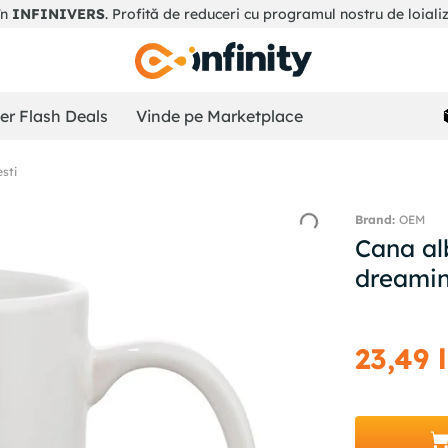
în
INFINIVERS
. Profită de reduceri cu programul nostru de loiali
r Flash Deals
Vinde pe Marketplace
esti
OEM
Cana al
dreamin
23
,
49