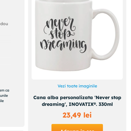
adou
a cu
Vezi toate imaginile
ram ca
unile
Cana alba personalizata 'Never stop
ile
dreaming', INOVATIX®. 330ml
23
,
49
lei