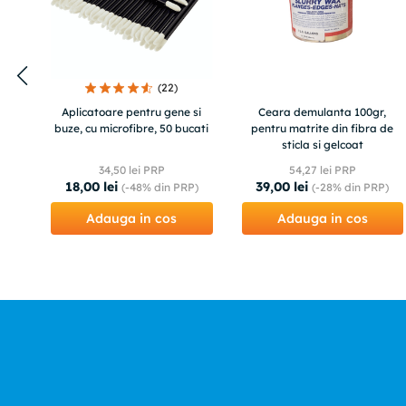
(
22
)
Aplicatoare pentru gene si
Ceara demulanta 100gr,
buze, cu microfibre, 50 bucati
pentru matrite din fibra de
sticla si gelcoat
34
,
50
lei PRP
54
,
27
lei PRP
18
,
00
lei
39
,
00
lei
(-
48%
din PRP)
(-
28%
din PRP)
Adauga in cos
Adauga in cos