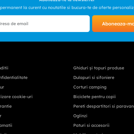
 permanent la curent cu noutatile si bucura-te de oferte personali
Aboneaza-m
ditii
Ghiduri și topuri produse
nfidentialitate
Dulapuri si sifoniere
tur
Corturi camping
ilizare cookie-uri
Biciclete pentru copii
rantie
Pereti despartitori si parava
r
Oglinzi
amatii
Paturi si accesorii