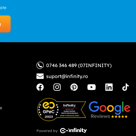
zate
a
0746 346 489 (07INFINITY)
suport@infinity.ro
ne
Powered by