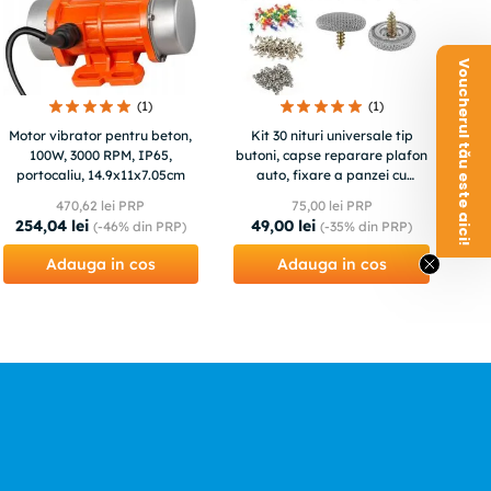
Voucherul tău este aici!
(
1
)
(
1
)
Motor vibrator pentru beton,
Kit 30 nituri universale tip
100W, 3000 RPM, IP65,
butoni, capse reparare plafon
portocaliu, 14.9x11x7.05cm
auto, fixare a panzei cu
stifturi, set compatibil
470
,
62
lei PRP
75
,
00
lei PRP
254
,
04
lei
49
,
00
lei
(-
46%
din PRP)
(-
35%
din PRP)
Adauga in cos
Adauga in cos