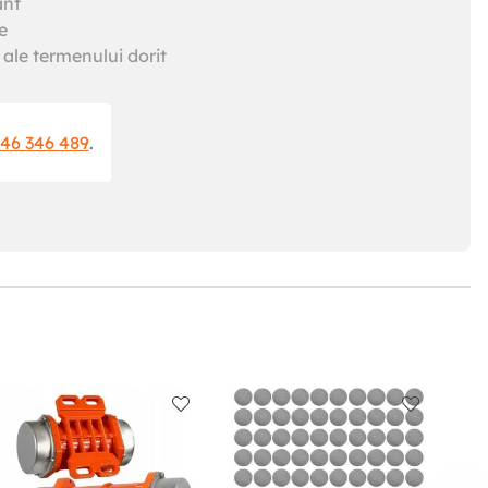
ant
e
ale termenului dorit
46 346 489
.