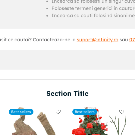
Incearca sa folosesti un singur cuv
Foloseste termeni generici in cautar
Incearca sa cauti folosind sinonime 
asit ce cautai? Contacteaza-ne la
suport@infinity.ro
sau
07
Section Title
Best sellers
Best sellers