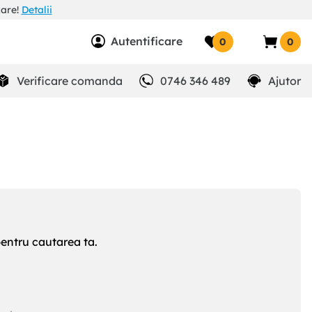
zare!
Detalii
Autentificare
0
0
Verificare comanda
0746 346 489
Ajutor
pentru cautarea ta.