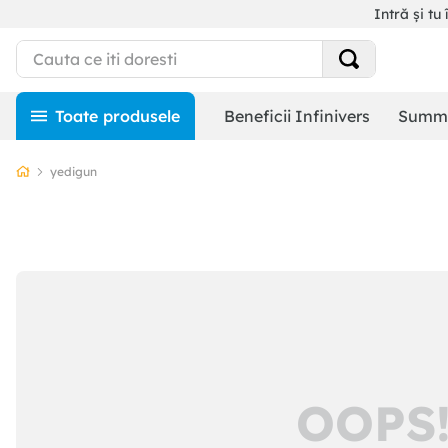
Intră și tu 
Beneficii Infinivers
Summe
yedigun
OOPS