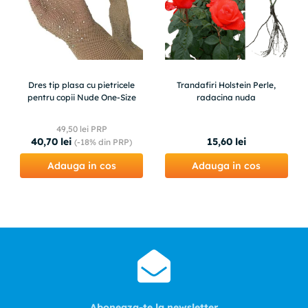
Dres tip plasa cu pietricele
Trandafiri Holstein Perle,
pentru copii Nude One-Size
radacina nuda
49
,
50
lei PRP
40
,
70
lei
15
,
60
lei
(-
18%
din PRP)
Adauga in cos
Adauga in cos
Aboneaza-te la newsletter