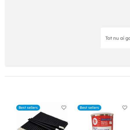
Tot nu ai g
Best sellers
Best sellers