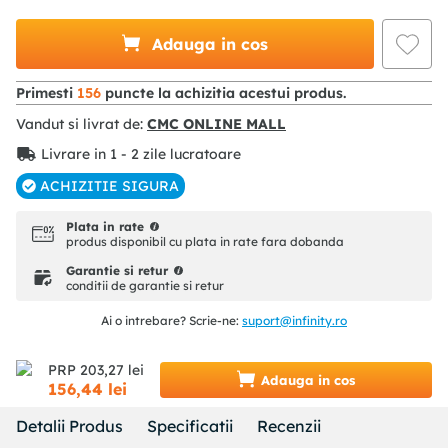
Adauga in cos
Primesti
156
puncte la achizitia acestui produs.
Vandut si livrat de:
CMC ONLINE MALL
Livrare in 1 - 2 zile lucratoare
ACHIZITIE SIGURA
Plata in rate
produs disponibil cu plata in rate fara dobanda
Garantie si retur
conditii de garantie si retur
Ai o intrebare? Scrie-ne:
suport@infinity.ro
PRP
203
,
27
lei
Adauga in cos
156
,
44
lei
Detalii Produs
Specificatii
Recenzii