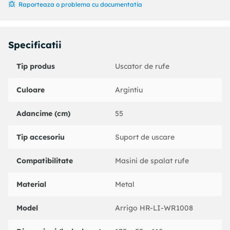
Caracteristici:
Raporteaza o problema cu documentatia
Cadru si brate din aluminiu;
Specificatii
Picioare vopsite in camp electrostatic;
Grosime teava picioare: 16-14 mm.
Tip produs
Uscator de rufe
Culoare
Argintiu
Adancime (cm)
55
Tip accesoriu
Suport de uscare
Compatibilitate
Masini de spalat rufe
Material
Metal
Model
Arrigo HR-LI-WR1008