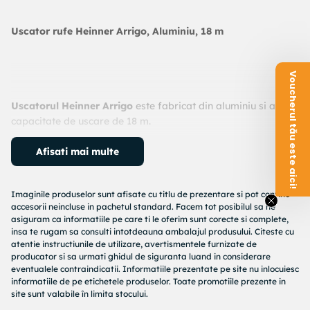
Uscator rufe Heinner Arrigo, Aluminiu, 18 m
Voucherul tău este aici!
Uscatorul Heinner Arrigo
este fabricat din aluminiu si are o
capacitate de uscare de 18 m.
Afisati mai multe
Acesta este pliabil, are picioare in forma de X si este potrivit
atat pentru interior cat si pentru exterior.
Imaginile produselor sunt afisate cu titlu de prezentare si pot contine
accesorii neincluse in pachetul standard. Facem tot posibilul sa ne
asiguram ca informatiile pe care ti le oferim sunt corecte si complete,
insa te rugam sa consulti intotdeauna ambalajul produsului. Citeste cu
Datorita suprafetei de uscare din aluminiu, acesta este
atentie instructiunile de utilizare, avertismentele furnizate de
foarte usor in comparatie cu alte uscatoare din metal si
producator si sa urmati ghidul de siguranta luand in considerare
poate fi folosit cu usurinta.
eventualele contraindicatii. Informatiile prezentate pe site nu inlocuiesc
informatiile de pe etichetele produselor. Toate promotiile prezente in
site sunt valabile în limita stocului.