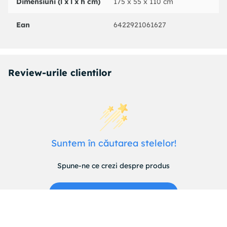
Dimensiuni (l x l x h cm)
175 x 55 x 110 cm
Ean
6422921061627
Review-urile clientilor
Suntem în căutarea stelelor!
Spune-ne ce crezi despre produs
Fii primul care scrie un review!