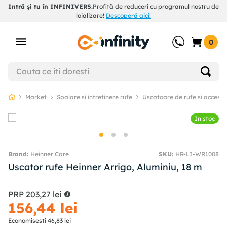
Intră și tu în INFINIVERS.
Profită de reduceri cu programul nostru de
loializare!
Descoperă aici!
0
Market
Spalare si intretinere rufe
Uscatoare de rufe si accesori
In stoc
Heinner Care
SKU
:
HR-LI-WR1008
Uscator rufe Heinner Arrigo, Aluminiu, 18 m
PRP
203
,
27
lei
156
,
44
lei
Economisesti
46
,
83
lei