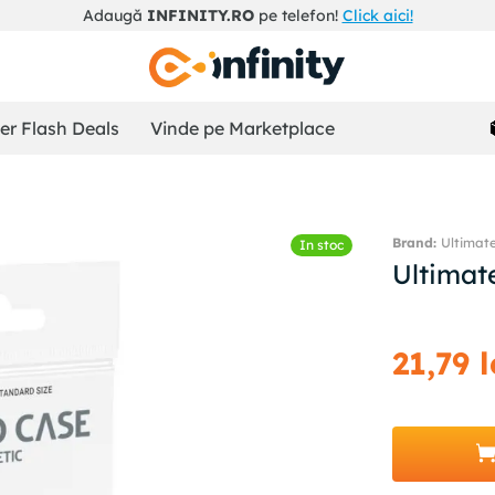
Adaugă
INFINITY.RO
pe telefon!
Click aici!
r Flash Deals
Vinde pe Marketplace
Ultimat
In stoc
Ultimat
21
,
79
l