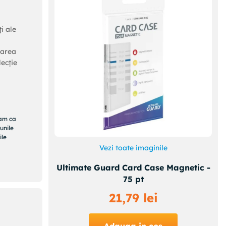
i ale
jarea
ecție
ram ca
unile
ile
Vezi toate imaginile
Ultimate Guard Card Case Magnetic -
75 pt
21
,
79
lei