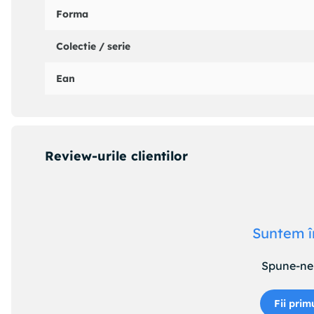
Forma
Colectie / serie
Ean
Review-urile clientilor
Suntem î
Spune-ne 
Fii prim