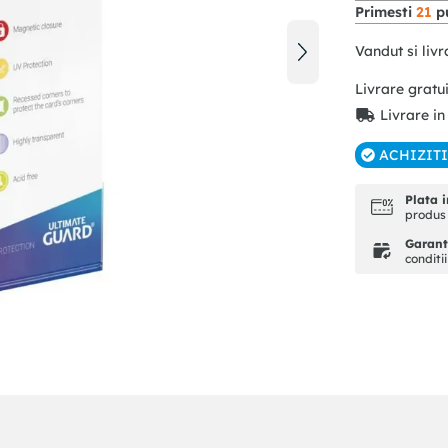
Primesti
21
pu
Vandut si livr
Livrare gratu
Livrare in
ACHIZIT
Plata i
produs 
Garanti
conditi