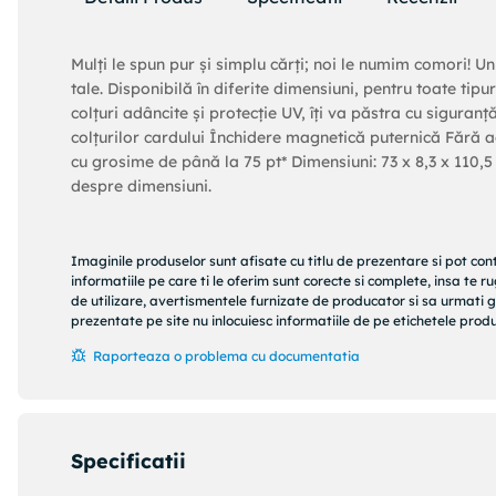
Mulți le spun pur și simplu cărți; noi le numim comori! Un
tale. Disponibilă în diferite dimensiuni, pentru toate tipu
colțuri adâncite și protecție UV, îți va păstra cu siguran
colțurilor cardului Închidere magnetică puternică Fără 
cu grosime de până la 75 pt* Dimensiuni: 73 x 8,3 x 110,5
despre dimensiuni.
Imaginile produselor sunt afisate cu titlu de prezentare si pot con
informatiile pe care ti le oferim sunt corecte si complete, insa te 
de utilizare, avertismentele furnizate de producator si sa urmati g
prezentate pe site nu inlocuiesc informatiile de pe etichetele produs
Raporteaza o problema cu documentatia
Specificatii