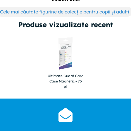
Cele mai căutate figurine de colecție pentru copii și adulți
Produse vizualizate recent
Ultimate Guard Card
Case Magnetic - 75
pt