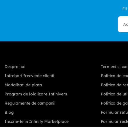
Fii
Despre noi
Termeni si con
Intrebari frecvente clienti
Politica de co
Modalitati de plata
Politica de re
Program de loializare Infinivers
Politica de ut
Regulamente de campanii
Politica de ga
Blog
Formular retu
Inscrie-te in Infinity Marketplace
Formular recl