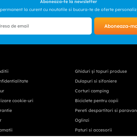
Aboneaza-te la newsletter
 permanent la curent cu noutatile si bucura-te de oferte personali
Aboneaza-m
ditii
Ghiduri și topuri produse
nfidentialitate
Dulapuri si sifoniere
tur
Corturi camping
ilizare cookie-uri
Biciclete pentru copii
rantie
Pereti despartitori si parava
r
Oglinzi
amatii
Paturi si accesorii