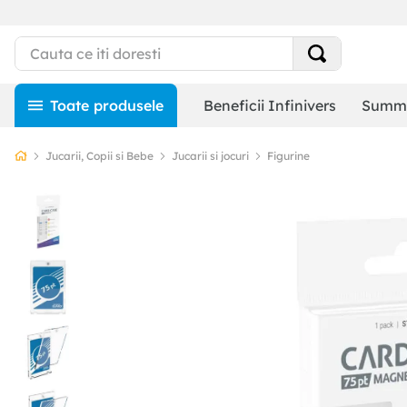
Beneficii Infinivers
Summe
Jucarii, Copii si Bebe
Jucarii si jocuri
Figurine