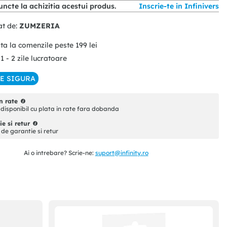
ncte la achizitia acestui produs.
Inscrie-te in Infinivers
at de:
ZUMZERIA
ita la comenzile peste
199
lei
 1 - 2 zile lucratoare
IE SIGURA
n rate
disponibil cu plata in rate fara dobanda
e si retur
i de garantie si retur
Ai o intrebare? Scrie-ne:
suport@infinity.ro