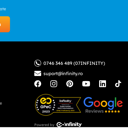
zate
a
0746 346 489 (07INFINITY)
suport@infinity.ro
ne
Powered by