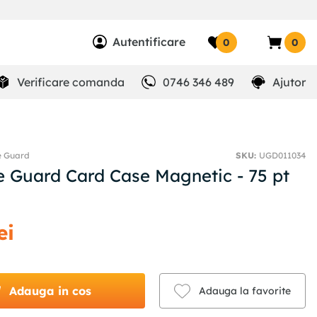
Autentificare
0
0
Verificare comanda
0746 346 489
Ajutor
e Guard
SKU
:
UGD011034
e Guard Card Case Magnetic - 75 pt
ei
Adauga in cos
Adauga la favorite