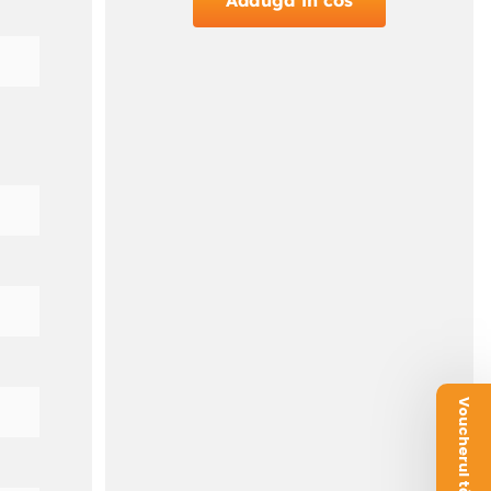
Adauga in cos
Voucherul tău este aici!