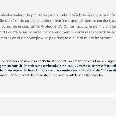
 nivel excelent de protecție pentru cele mai iubite și valoroase cărț
rile de cărți de colecție, cutia noastră magnetică pentru carduri, cu
ță comorile în siguranță! Protecție UV Colțuri adâncite pentru prote
acid Foarte transparentă Concepută pentru carduri standard de col
 mm *1 card de colecție ≈ 12 pt Găsește aici mai multe informații
tine accesorii neincluse in pachetul standard. Facem tot posibilul sa ne asigu
rugam sa consulti intotdeauna ambalajul produsului. Citeste cu atentie instructi
hidul de siguranta luand in considerare eventualele contraindicatii. Informati
elor. Toate promotiile prezente in site sunt valabile în limita stocului.