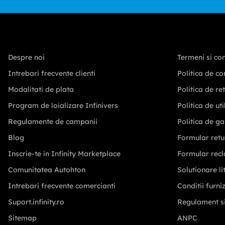
Despre noi
Termeni si con
Intrebari frecvente clienti
Politica de co
Modalitati de plata
Politica de re
Program de loializare Infinivers
Politica de ut
Regulamente de campanii
Politica de ga
Blog
Formular retu
Inscrie-te in Infinity Marketplace
Formular recl
Comunitatea Autohton
Solutionare lit
Intrebari frecvente comercianti
Conditii furni
Suport.infinity.ro
Regulament s
Sitemap
ANPC