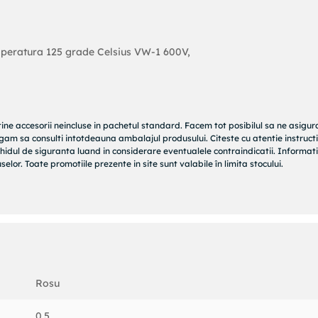
emperatura 125 grade Celsius VW-1 600V,
tine accesorii neincluse in pachetul standard. Facem tot posibilul sa ne asigu
rugam sa consulti intotdeauna ambalajul produsului. Citeste cu atentie instructi
hidul de siguranta luand in considerare eventualele contraindicatii. Informati
elor. Toate promotiile prezente in site sunt valabile în limita stocului.
Rosu
0.5