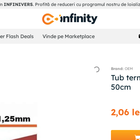
în
INFINIVERS
. Profită de reduceri cu programul nostru de loiali
r Flash Deals
Vinde pe Marketplace
OEM
Tub ter
50cm
2
,
06
le