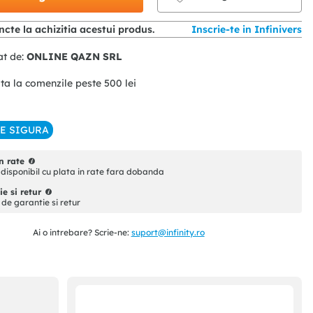
cte la achizitia acestui produs.
Inscrie-te in Infinivers
at de:
ONLINE QAZN SRL
ita la comenzile peste
500
lei
IE SIGURA
n rate
disponibil cu plata in rate fara dobanda
e si retur
i de garantie si retur
Ai o intrebare? Scrie-ne:
suport@infinity.ro