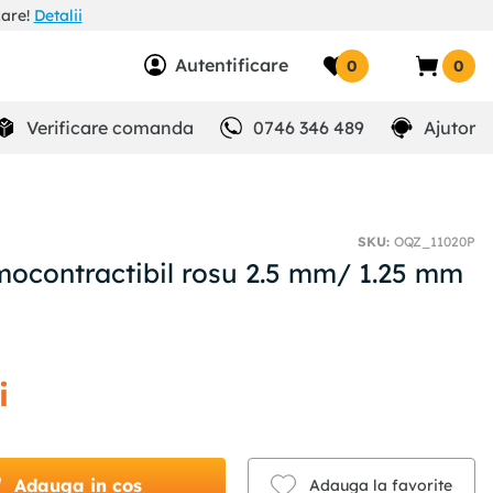
zare!
Detalii
Autentificare
0
0
Verificare comanda
0746 346 489
Ajutor
SKU
:
OQZ_11020P
mocontractibil rosu 2.5 mm/ 1.25 mm
i
Adauga in cos
Adauga la favorite