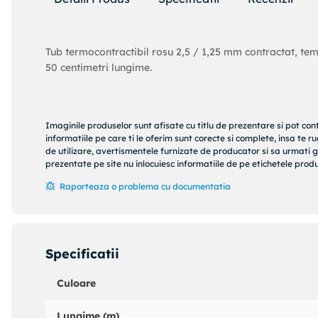
Tub termocontractibil rosu 2,5 / 1,25 mm contractat, t
50 centimetri lungime.
Imaginile produselor sunt afisate cu titlu de prezentare si pot con
informatiile pe care ti le oferim sunt corecte si complete, insa te 
de utilizare, avertismentele furnizate de producator si sa urmati g
prezentate pe site nu inlocuiesc informatiile de pe etichetele produs
Raporteaza o problema cu documentatia
Specificatii
Culoare
Lungime (m)