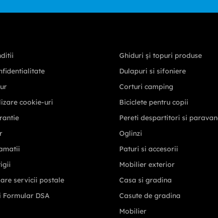
ditii
Ghiduri și topuri produse
nfidentialitate
Dulapuri si sifoniere
tur
Corturi camping
ilizare cookie-uri
Biciclete pentru copii
rantie
Pereti despartitori si parava
r
Oglinzi
amatii
Paturi si accesorii
igii
Mobilier exterior
zare servicii postale
Casa si gradina
i Formular DSA
Casute de gradina
Mobilier