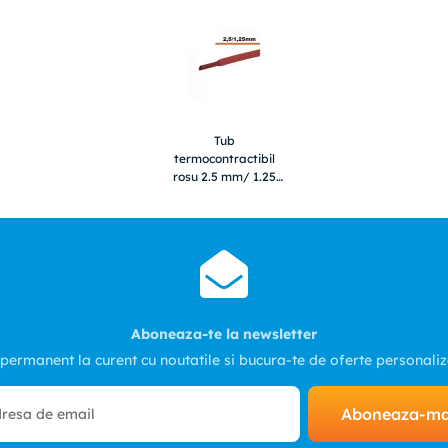
Tub
termocontractibil
rosu 2.5 mm/ 1.25
mm 50cm
Aboneaza-te la newsletter
 permanent la curent cu noutatile si bucura-te de oferte personali
Aboneaza-m