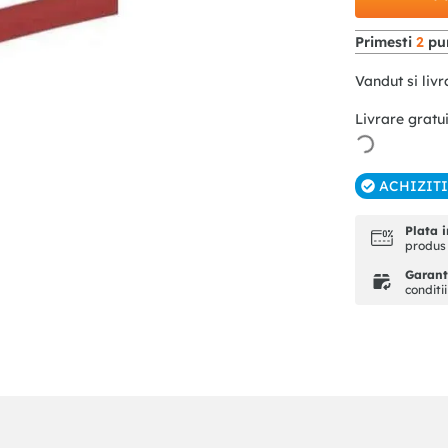
Primesti
2
pun
Vandut si livr
Livrare gratu
ACHIZIT
Plata i
produs 
Garanti
conditi