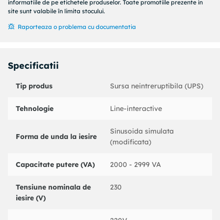
informatiile de pe etichetele produselor. Toate promotiile prezente in
Lungimea/adancimea produsului
site sunt valabile în limita stocului.
330 mm
Raporteaza o problema cu documentatia
Inaltimea produsului
180 mm
Specificatii
LATIMILE PRODUSULUI
Tip produs
Sursa neintreruptibila (UPS)
133 mm
Tehnologie
Line-interactive
GREUTATEA PRODUSULUI
9,82 kg
Sinusoida simulata
Forma de unda la iesire
(modificata)
CONFORMITATI
Capacitate putere (VA)
2000 - 2999 VA
CB
Tensiune nominala de
230
iesire (V)
Directiva LVD
Directiva EMC