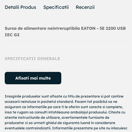
Detalii Produs
Specificatii
Recenzii
Sursa de alimentare neintreruptibila EATON - 5E 2200 USB
IEC G2
SPECIFICATII GENERALE
NUMELE PRODUSULUI
Afisati mai multe
UPS Eaton 5E Gen2
NUMAR DE CATALOG
Imaginile produselor sunt afisate cu titlu de prezentare si pot contine
accesorii neincluse in pachetul standard. Facem tot posibilul sa ne
5E2200UI
asiguram ca informatiile pe care ti le oferim sunt corecte si complete,
insa te rugam sa consulti intotdeauna ambalajul produsului. Citeste cu
EAN
atentie instructiunile de utilizare, avertismentele furnizate de
producator si sa urmati ghidul de siguranta luand in considerare
3553340704376
eventualele contraindicatii. Informatiile prezentate pe site nu inlocuiesc