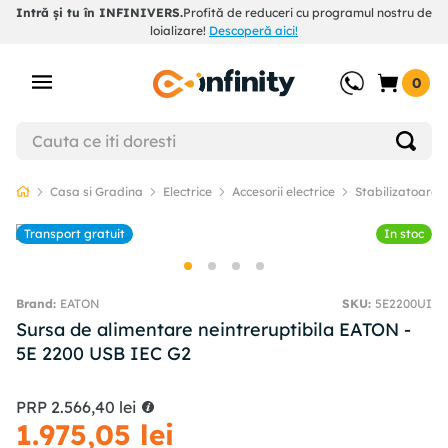
Intră și tu în INFINIVERS.
Profită de reduceri cu programul nostru de
loializare!
Descoperă aici!
0
Casa si Gradina
Electrice
Accesorii electrice
Stabilizatoare t
Transport gratuit
In stoc
EATON
SKU
:
5E2200UI
Sursa de alimentare neintreruptibila EATON -
5E 2200 USB IEC G2
PRP
2
.
566
,
40
lei
1
.
975
,
05
lei