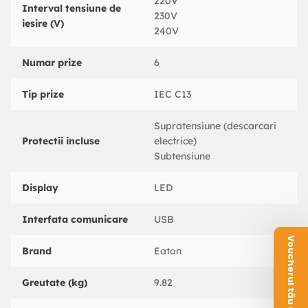
220V
Interval tensiune de
230V
Directiva RoHS
iesire (V)
240V
Directiva de ambalare
Numar prize
6
Directiva DEEE
Directiva bateriilor
Tip prize
IEC C13
Supratensiune (descarcari
Protectii incluse
electrice)
CERTIFICATE
Subtensiune
IEC/EN 62040-1
IEC/EN 62040-2
Display
LED
CE
EAC
Interfata comunicare
USB
UKCA
Voucherul tău este aici!
Cm
Brand
Eaton
ucrainean
IEC/EN 62040-3
Greutate (kg)
9.82