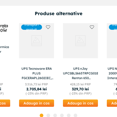
Produse alternative
Transport
Tra
gratuit
g
ermica
r
UPS Tecnoware ERA
UPS nJoy
UPS N
PLUS
UPCSBLS665TRPCG01B
2000
FGCERAPL2602IEC,
Renton 650
Intera
2600VA
PLUS,650VA/360W,
autom
PRP
3
.
516
,
73
lei PRP
428
,
15
lei PRP
7
AVR, 4 Prize Schuko,
Repo
i
2
.
705
,
84
lei
329
,
70
lei
incarcator rapid - 30W
RP)
(-
23%
din PRP)
(-
23%
din PRP)
(-
USB C
cos
Adauga in cos
Adauga in cos
Ad