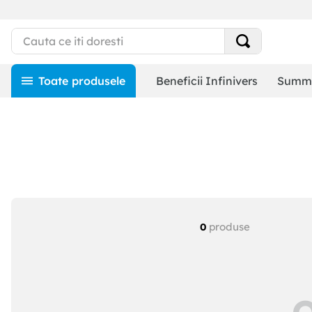
Beneficii Infinivers
Summe
produse
0