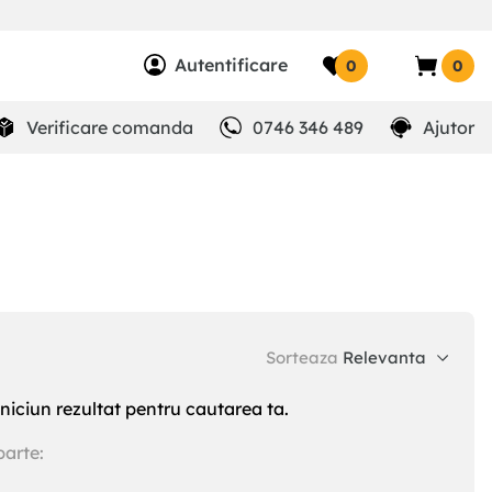
Autentificare
0
0
Verificare comanda
0746 346 489
Ajutor
Sorteaza
Relevanta
niciun rezultat pentru cautarea ta.
parte: