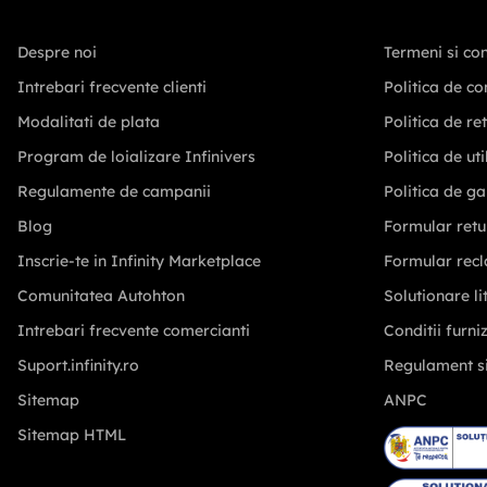
Despre noi
Termeni si con
Intrebari frecvente clienti
Politica de co
Modalitati de plata
Politica de re
Program de loializare Infinivers
Politica de ut
Regulamente de campanii
Politica de ga
Blog
Formular retu
Inscrie-te in Infinity Marketplace
Formular recl
Comunitatea Autohton
Solutionare lit
Intrebari frecvente comercianti
Conditii furni
Suport.infinity.ro
Regulament s
Sitemap
ANPC
Sitemap HTML