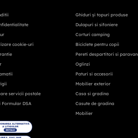
ditii
Ghiduri și topuri produse
nfidentialitate
Dulapuri si sifoniere
tur
Corturi camping
ilizare cookie-uri
Biciclete pentru copii
rantie
Pereti despartitori si parava
r
Oglinzi
amatii
Paturi si accesorii
igii
Mobilier exterior
zare servicii postale
Casa si gradina
i Formular DSA
Casute de gradina
Mobilier