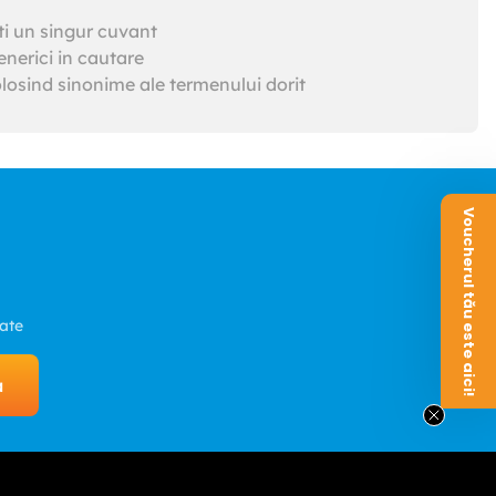
ti un singur cuvant
nerici in cautare
losind sinonime ale termenului dorit
Voucherul tău este aici!
zate
a