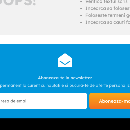
Verifica textul scris
Incearca sa foloses
Foloseste termeni ge
Incearca sa cauti fo
Aboneaza-te la newsletter
 permanent la curent cu noutatile si bucura-te de oferte personali
Aboneaza-m