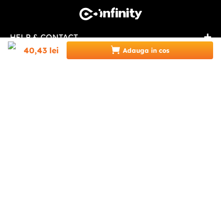
HELP & CONTACT
40
,
43
lei
Adauga in cos
INFINITY.RO
CATEGORII
0746 346 489 (07INFINITY)
suport@infinity.ro