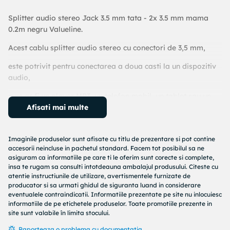
Splitter audio stereo Jack 3.5 mm tata - 2x 3.5 mm mama
0.2m negru Valueline.
Acest cablu splitter audio stereo cu conectori de 3,5 mm,
este potrivit pentru conectarea a doua casti la un dispozitiv
audio,
cum ar fi un player MP3, un telefon mobil, un tablet sau un
PC.
Afisati mai multe
Imaginile produselor sunt afisate cu titlu de prezentare si pot contine
Conexiunea A 3,5 mm tata.
accesorii neincluse in pachetul standard. Facem tot posibilul sa ne
asiguram ca informatiile pe care ti le oferim sunt corecte si complete,
Conexiunea B 2x 3,5 mm mama.
insa te rugam sa consulti intotdeauna ambalajul produsului. Citeste cu
atentie instructiunile de utilizare, avertismentele furnizate de
Tip cablu 3,5 mm.
producator si sa urmati ghidul de siguranta luand in considerare
eventualele contraindicatii. Informatiile prezentate pe site nu inlocuiesc
Culoare Negru.
informatiile de pe etichetele produselor. Toate promotiile prezente in
site sunt valabile în limita stocului.
Material exterior PVC.
Raporteaza o problema cu documentatia