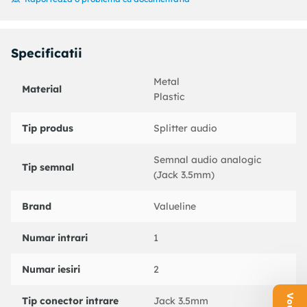
Proiectare conector - partea A Drept.
Lungime 0.20 m.
Specificatii
Tipul audio Stereo.
Metal
Proiectare cabluri Rotund
Material
Plastic
Material conductor CCS.
Tip produs
Splitter audio
Proiectare conector - partea B Drept.
Diametru 3,5 mm.
Semnal audio analogic
Tip semnal
(Jack 3.5mm)
Placare Nichel.
.
Brand
Valueline
Numar intrari
1
Numar iesiri
2
Tip conector intrare
Jack 3.5mm