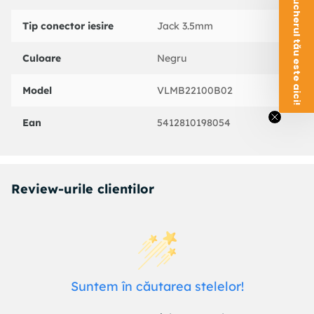
Voucherul tău este aici!
Tip conector iesire
Jack 3.5mm
Culoare
Negru
Model
VLMB22100B02
Ean
5412810198054
Review-urile clientilor
Suntem în căutarea stelelor!