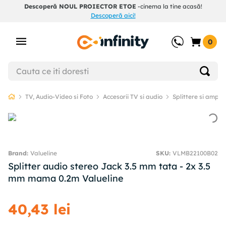
Descoperă NOUL PROIECTOR ETOE
-cinema la tine acasă!
Descoperă aici!
0
TV, Audio-Video si Foto
Accesorii TV si audio
Splittere si ampli
Valueline
SKU
:
VLMB22100B02
Splitter audio stereo Jack 3.5 mm tata - 2x 3.5
mm mama 0.2m Valueline
40
,
43
lei