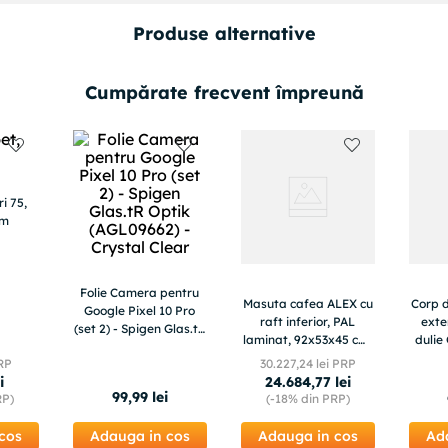
Produse alternative
Cumpărate frecvent împreună
i 75,
cm
Folie Camera pentru
Masuta cafea ALEX cu
Corp 
Google Pixel 10 Pro
raft inferior, PAL
exter
(set 2) - Spigen Glas.tR
laminat, 92x53x45 cm,
dulie
Optik (AGL09662) -
alb si negru
IP
RP
30
.
227
,
24
lei PRP
Crystal Clear
i
24
.
684
,
77
lei
99
,
99
lei
RP)
(-
18%
din PRP)
cos
Adauga in cos
Adauga in cos
Ad