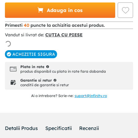
Adauga in cos
Primesti
40
puncte la achizitia acestui produs.
Vandut si livrat de:
CUTIA CU PIESE
ACHIZITIE SIGURA
Plata in rate
produs disponibil cu plata in rate fara dobanda
Garantie si retur
conditii de garantie si retur
Ai o intrebare? Scrie-ne:
suport@infinity.ro
Detalii Produs
Specificatii
Recenzii