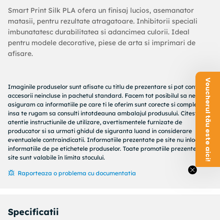
Smart Print Silk PLA ofera un finisaj lucios, asemanator
matasii, pentru rezultate atragatoare. Inhibitorii speciali
imbunatatesc durabilitatea si adancimea culorii. Ideal
pentru modele decorative, piese de arta si imprimari de
afisare.
Voucherul tău este aici!
Imaginile produselor sunt afisate cu titlu de prezentare si pot contine
accesorii neincluse in pachetul standard. Facem tot posibilul sa ne
asiguram ca informatiile pe care ti le oferim sunt corecte si complete,
insa te rugam sa consulti intotdeauna ambalajul produsului. Citeste cu
atentie instructiunile de utilizare, avertismentele furnizate de
producator si sa urmati ghidul de siguranta luand in considerare
eventualele contraindicatii. Informatiile prezentate pe site nu inlocuiesc
informatiile de pe etichetele produselor. Toate promotiile prezente in
site sunt valabile în limita stocului.
Raporteaza o problema cu documentatia
Specificatii