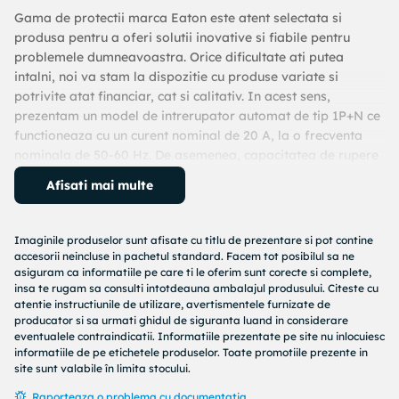
Gama de protectii marca Eaton este atent selectata si
produsa pentru a oferi solutii inovative si fiabile pentru
problemele dumneavoastra. Orice dificultate ati putea
intalni, noi va stam la dispozitie cu produse variate si
potrivite atat financiar, cat si calitativ. In acest sens,
prezentam un model de intrerupator automat de tip 1P+N ce
functioneaza cu un curent nominal de 20 A, la o frecventa
nominala de 50-60 Hz. De asemenea, capacitatea de rupere
nominala are valoarea de 4.5 kA pentru o curba
Afisati mai multe
caracteristica de tip C.
Imaginile produselor sunt afisate cu titlu de prezentare si pot contine
accesorii neincluse in pachetul standard. Facem tot posibilul sa ne
asiguram ca informatiile pe care ti le oferim sunt corecte si complete,
insa te rugam sa consulti intotdeauna ambalajul produsului. Citeste cu
atentie instructiunile de utilizare, avertismentele furnizate de
producator si sa urmati ghidul de siguranta luand in considerare
eventualele contraindicatii. Informatiile prezentate pe site nu inlocuiesc
informatiile de pe etichetele produselor. Toate promotiile prezente in
site sunt valabile în limita stocului.
Raporteaza o problema cu documentatia