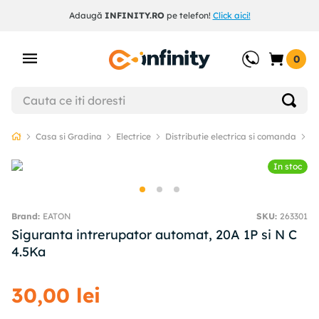
Adaugă
INFINITY.RO
pe telefon!
Click aici!
0
Casa si Gradina
Electrice
Distributie electrica si comanda
S
In stoc
EATON
SKU
:
263301
Siguranta intrerupator automat, 20A 1P si N C
4.5Ka
30
,
00
lei