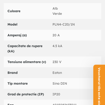
Alb
Culoare
Verde
Model
PLN4-C20/1N
Amperaj (a)
20 A
Capacitate de rupere
4.5 kA
(kA)
Tensiune alimentare (v)
230 V
Voucherul tău este aici!
Brand
Eaton
Tip montare
Sina DIN
Grad de protectie (IP)
IP20