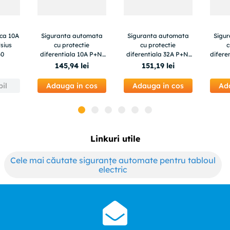
ca 10A
Siguranta automata
Siguranta automata
Sigu
sius
cu protectie
cu protectie
c
40
diferentiala 10A P+N,
diferentiala 32A P+N,
difere
tip AC, 30mA, 4.5kA,
tip AC, 30mA, 4.5kA,
modul
145
,
94
lei
151
,
19
lei
Schneider Easy9
Schneider Easy9
4
il
Adauga in cos
Adauga in cos
Ad
Linkuri utile
Cele mai căutate siguranțe automate pentru tabloul
electric