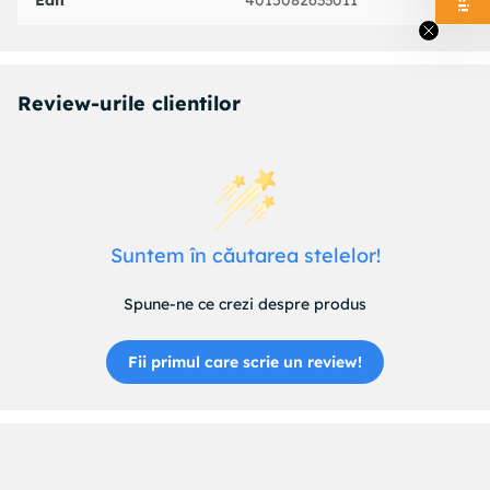
Ean
4015082633011
Review-urile clientilor
Suntem în căutarea stelelor!
Spune-ne ce crezi despre produs
Fii primul care scrie un review!