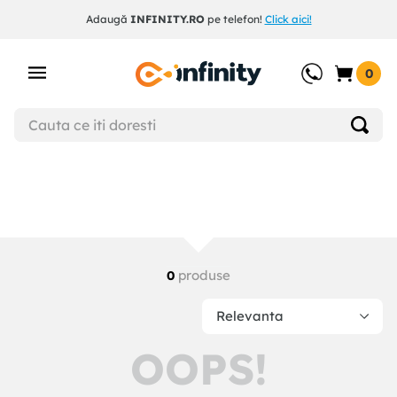
Adaugă
INFINITY.RO
pe telefon!
Click aici!
0
produse
0
Relevanta
OOPS!