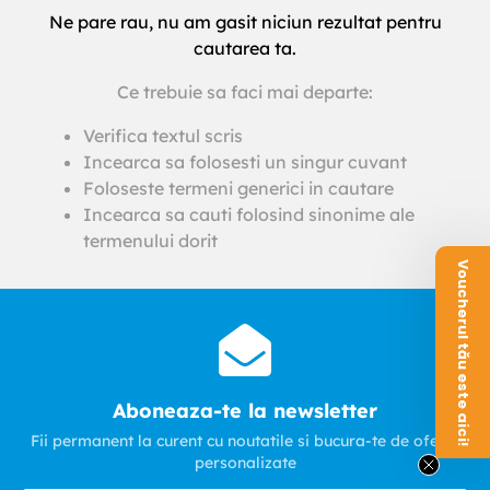
Ne pare rau, nu am gasit niciun rezultat pentru
cautarea ta.
Ce trebuie sa faci mai departe:
Verifica textul scris
Incearca sa folosesti un singur cuvant
Foloseste termeni generici in cautare
Incearca sa cauti folosind sinonime ale
termenului dorit
Voucherul tău este aici!
Aboneaza-te la newsletter
Fii permanent la curent cu noutatile si bucura-te de oferte
personalizate