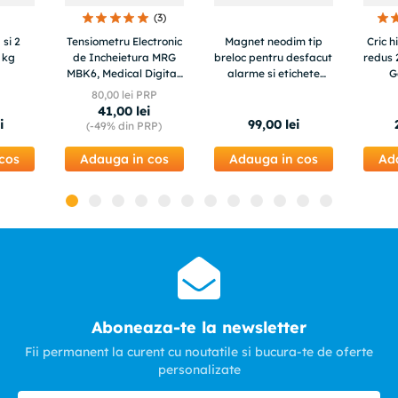
(
3
)
 si 2
Tensiometru Electronic
Magnet neodim tip
Cric h
 kg
de Incheietura MRG
breloc pentru desfacut
redus 
MBK6, Medical Digital,
alarme si etichete
G
Automat
antifurt, MyStyle
80
,
00
lei PRP
41
,
00
lei
i
99
,
00
lei
(-
49%
din PRP)
cos
Adauga in cos
Adauga in cos
Ad
Aboneaza-te la newsletter
Fii permanent la curent cu noutatile si bucura-te de oferte
personalizate