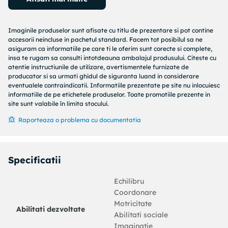
Cadru robust si stabil: Cadrul din lemn al casutei de
catarare pentru gradina asigura rezistenta si
stabilitate. In plus, picioarele in forma de „A” ale
Imaginile produselor sunt afisate cu titlu de prezentare si pot contine
accesorii neincluse in pachetul standard. Facem tot posibilul sa ne
leaganului pentru copii ofera echilibru.
asiguram ca informatiile pe care ti le oferim sunt corecte si complete,
Centre de activitati multiple: Cadrul de catarat are o
insa te rugam sa consulti intotdeauna ambalajul produsului. Citeste cu
platforma de 90 cm inaltime si se remarca prin
atentie instructiunile de utilizare, avertismentele furnizate de
toboganul sau valurit, un set de leagane, o scara, un
producator si sa urmati ghidul de siguranta luand in considerare
perete de catarat si o groapa de nisip. Micutii dvs. isi
eventualele contraindicatii. Informatiile prezentate pe site nu inlocuiesc
informatiile de pe etichetele produselor. Toate promotiile prezente in
pot invita si prietenii sa se alature distractiei.
site sunt valabile în limita stocului.
Design atent: balustradele din lemn din jur sunt
proiectate pentru a asigura siguranta copiilor in timpul
Raporteaza o problema cu documentatia
jocului lor fericit. De asemenea, acoperisul din lemn
ofera umbra copiilor dvs. in zilele toride de vara.
Distractie fara sfarsit: aceasta casuta de joaca din
Specificatii
lemn, distractiva, este modalitatea perfecta pentru ca
micutii dvs. si prietenii lor sa se bucure de
Echilibru
divertisment, sa aiba mai mult timp interactiv si sa
Coordonare
creeze amintiri pentru tine si copiii tai!
Motricitate
Abilitati dezvoltate
Abilitati sociale
Avertisment:
Imaginatie