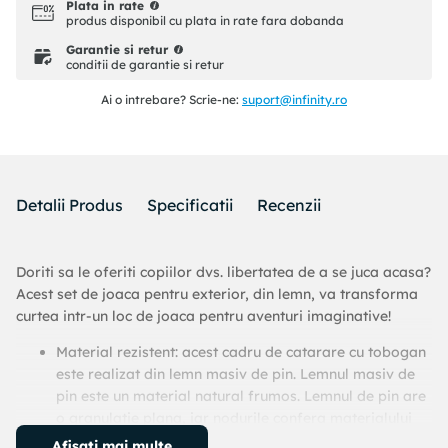
Plata in rate
produs disponibil cu plata in rate fara dobanda
Garantie si retur
conditii de garantie si retur
Ai o intrebare? Scrie-ne:
suport@infinity.ro
Detalii Produs
Specificatii
Recenzii
Doriti sa le oferiti copiilor dvs. libertatea de a se juca acasa?
Acest set de joaca pentru exterior, din lemn, va transforma
curtea intr-un loc de joaca pentru aventuri imaginative!
Material rezistent: acest cadru de catarare cu tobogan
este realizat din lemn masiv de pin. Lemnul masiv de
pin este un material natural frumos. Lemnul de pin are
o granulatie plana, iar nodurile confera materialului
unicitate si un aspect rustic.
Afisati mai multe