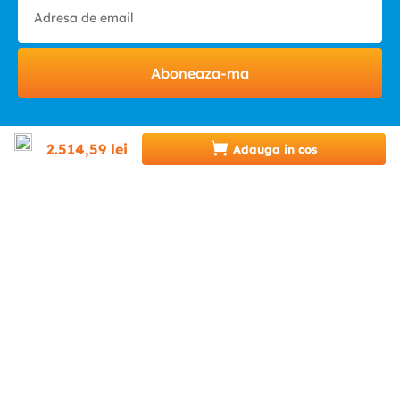
Aboneaza-ma
2
.
514
,
59
lei
Adauga in cos
HELP & CONTACT
INFINITY.RO
CATEGORII
0746 346 489 (07INFINITY)
suport@infinity.ro