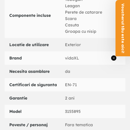
Culoare: Albastru
Voucherul tău este aici!
Leagan
Material: PP (polipropilena), metal
Perete de catarare
Dimensiuni totale: 255 x 160 x 162 cm (L x l x i)
Componente incluse
Scara
Dimensiuni leagan: 32,5 x 22 x 112,5 cm (l x ad. x i)
Casuta
Slide slide:
Groapa cu nisip
Culoare: Albastru
Material: PP (Polipropilena)
Locatie de utilizare
Exterior
Dimensiuni: 174 x 38 cm (L x l)
Caracteristici:
Brand
vidaXL
1 x turn de joaca
1 x Scara
Necesita asamblare
da
1 x perete de catarare
1 x Set cu leagan dublu
Certificari de siguranta
EN-71
1 x Tobogan ondulat
Garantie
2 ani
Model
3155895
Poveste / personaj
Fara tematica