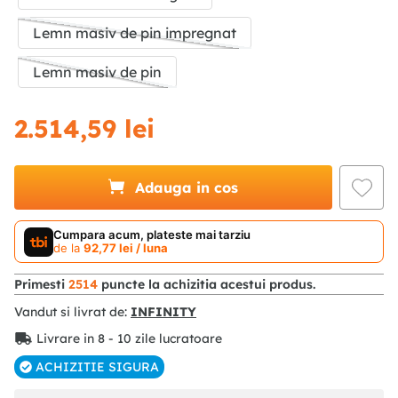
Lemn masiv de pin impregnat
Lemn masiv de pin
2
.
514
,
59
lei
Adauga in cos
Cumpara acum, plateste mai tarziu
de la
92
,
77
lei
/ luna
Primesti
2514
puncte la achizitia acestui produs.
Vandut si livrat de:
INFINITY
Livrare in 8 - 10 zile lucratoare
ACHIZITIE SIGURA