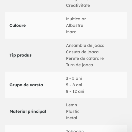
Numai pentru uz casnic
Creativitate
Utilizare in aer liber
Nu este recomandata copiilor sub 3 ani
Multicolor
Varsta recomandata a utilizatorului: 3-8 ani
Culoare
Albastru
Greutate maxima per utilizator: 45 kg
Maro
Nota:
Ansamblu de joaca
Produsul trebuie sa fie ancorat pentru a reduce
Casuta de joaca
Tip produs
pericolul de rasturnare. Ancorele nu sunt incluse.
Perete de catarare
Turn de joaca
Bine de stiut:
Pentru ca asamblarea sa fie cat mai usoara, fiecare
3 - 5 ani
Grupa de varsta
produs este livrat cu un manual.
5 - 8 ani
8 - 12 ani
Dimensiuni totale: 446 x 186 x 214 cm (L x l x i)
Turn de joaca:
Lemn
Material: Lemn masiv de pin (netratat)
Material principal
Plastic
Dimensiuni: 110 x 64 x 214 cm (L x l x i)
Metal
Inaltime platforma: 90 cm
Set cu leagan dublu:
Tobogan