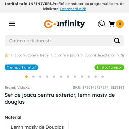
Intră și tu în INFINIVERS.
Profită de reduceri cu programul nostru de
loializare!
Descoperă aici!
0
Jucarii, Copii si Bebe
Jucarii si jocuri
Jucarii de exterior
Spati
Transport gratuit
In stoc furnizor
VidaXL
SKU
:
8720845757274_3155895
Set de joaca pentru exterior, lemn masiv de
douglas
Material
Lemn masiv de Douglas