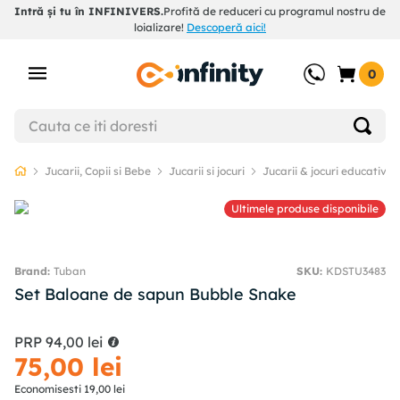
Intră și tu în INFINIVERS.
Profită de reduceri cu programul nostru de
loializare!
Descoperă aici!
0
Jucarii, Copii si Bebe
Jucarii si jocuri
Jucarii & jocuri educative
Ultimele produse disponibile
Tuban
SKU
:
KDSTU3483
Set Baloane de sapun Bubble Snake
PRP
94
,
00
lei
75
,
00
lei
Economisesti
19
,
00
lei