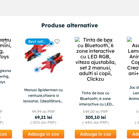
Produse alternative
Best seller
s
glezna
Swing,
oys
Joc d
Manusi Spiderman cu
Tinta de box cu
Lem
ventuze,sfoara si
Bluetooth, 6 zone
Anima
lansator, IdeallStore®,
interactive cu LED
Crea
rosu
RGB, viteza ajustabila,
Bo
RP
99
,
99
lei PRP
549
,
00
lei PRP
5
set 2 manusi, adulti si
i
69
,
21
lei
305
,
10
lei
copii, Clickzu
P)
(-
31%
din PRP)
(-
44%
din PRP)
(-
cos
Adauga in cos
Adauga in cos
Ad