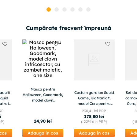
Cumpărate frecvent împreună
Masca pentru
adulti
Costum gardian Squid
Set d
Halloween, Goodmark,
Squid
Game, KidMania®,
carnav
model clovn
atrat,
model Cerc pentru
Cerc,
infricosator, cu zambet
 rosu
adulti - Jocul
PRP
230
,
41
lei PRP
8
malefic, one size
Calamarului L
i
178
,
80
lei
24
,
90
lei
RP)
(-
22%
din PRP)
(-
cos
Adauga in cos
Adauga in cos
Ad