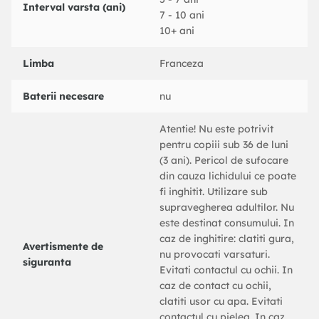
Interval varsta (ani)
7 - 10 ani
10+ ani
Limba
Franceza
Baterii necesare
nu
Atentie! Nu este potrivit
pentru copiii sub 36 de luni
(3 ani). Pericol de sufocare
din cauza lichidului ce poate
fi inghitit. Utilizare sub
supravegherea adultilor. Nu
este destinat consumului. In
caz de inghitire: clatiti gura,
Avertismente de
nu provocati varsaturi.
siguranta
Evitati contactul cu ochii. In
caz de contact cu ochii,
clatiti usor cu apa. Evitati
contactul cu pielea. In caz