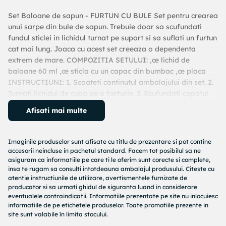
Set Baloane de sapun - FURTUN CU BULE Set pentru crearea
unui sarpe din bule de sapun. Trebuie doar sa scufundati
fundul sticlei in lichidul turnat pe suport si sa suflati un furtun
cat mai lung. Joaca cu acest set creeaza o dependenta
extrem de mare. COMPOZITIA SETULUI: ,œ lichid de
baloane 60 ml ,œ sticla cu un capac din bumbac ,œ placa
INSTRUCTIUNI: 1. Scoateti continutul ambalajului din set. 2.
Turnati lichidul de cupa pe o farfurie. 3. Scufundati capatul
acoperit de capac al flaconului in lichidul pregatit pe placa.
Afisati mai multe
4. Suflati incet in gatul sticlei si urmariti cum iese din ea un
tub cu bule lungi. Distractie placuta! Dimensiunea pachetului:
18,5 x 16,5 x 7 cm Varsta: 3+ IMPORTANT: Produsele noastre
Imaginile produselor sunt afisate cu titlu de prezentare si pot contine
sunt sigure pentru copii. Acestea nu contin substante toxice.
accesorii neincluse in pachetul standard. Facem tot posibilul sa ne
Ingredientele incluse in set au fost testate si au toate
asiguram ca informatiile pe care ti le oferim sunt corecte si complete,
insa te rugam sa consulti intotdeauna ambalajul produsului. Citeste cu
certificatele de siguranta necesare. FABRICAT IN POLONIA.
atentie instructiunile de utilizare, avertismentele furnizate de
producator si sa urmati ghidul de siguranta luand in considerare
eventualele contraindicatii. Informatiile prezentate pe site nu inlocuiesc
informatiile de pe etichetele produselor. Toate promotiile prezente in
site sunt valabile în limita stocului.