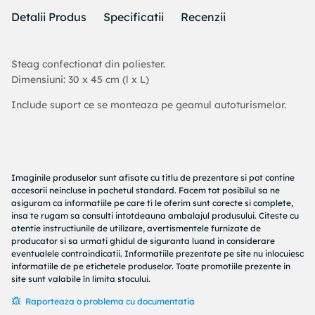
Detalii Produs
Specificatii
Recenzii
Steag confectionat din poliester.
Dimensiuni: 30 x 45 cm (l x L)
Include suport ce se monteaza pe geamul autoturismelor.
Imaginile produselor sunt afisate cu titlu de prezentare si pot contine
accesorii neincluse in pachetul standard. Facem tot posibilul sa ne
asiguram ca informatiile pe care ti le oferim sunt corecte si complete,
insa te rugam sa consulti intotdeauna ambalajul produsului. Citeste cu
atentie instructiunile de utilizare, avertismentele furnizate de
producator si sa urmati ghidul de siguranta luand in considerare
eventualele contraindicatii. Informatiile prezentate pe site nu inlocuiesc
informatiile de pe etichetele produselor. Toate promotiile prezente in
site sunt valabile în limita stocului.
Raporteaza o problema cu documentatia