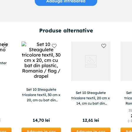
Adauga intrebarea
Produse alternative
Inter
Set 10 Steagulete
Set 10 Steagulete
Set
tricolore textil, 30 cm x
tricolore textil, 20 cm x
tric
20, cm cu bat din
14, cm cu bat din
Rom
plastic, Romania /
plastic, Romania /
3
flag / drapel
flag / drapel
i
14
,
70
lei
12
,
61
lei
(-
cos
Adauga in cos
Adauga in cos
Ad