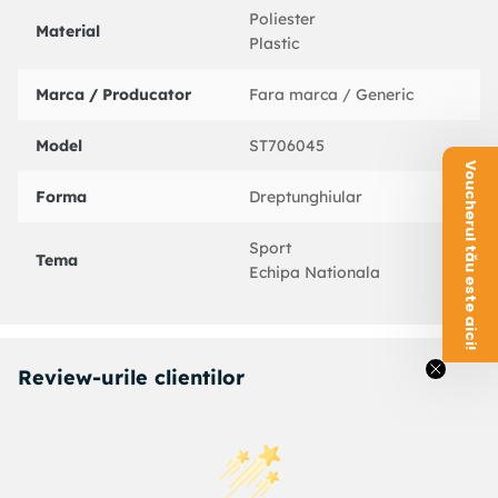
Poliester
Material
Plastic
Marca / Producator
Fara marca / Generic
Model
ST706045
Voucherul tău este aici!
Forma
Dreptunghiular
Sport
Tema
Echipa Nationala
Review-urile clientilor