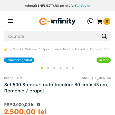
Adaugă
INFINITY.RO
pe telefon!
Click aici!
0
Sport si Outdoor
Sporturi de echipa
Fotbal
Fan shop fotbal
Transport gratuit
In stoc
OEM
SKU
:
SDX_1002086
Set 500 Steaguri auto tricolore 30 cm x 45 cm,
Romania / drapel
PRP
3
.
000
,
00
lei
2
.
500
,
00
lei