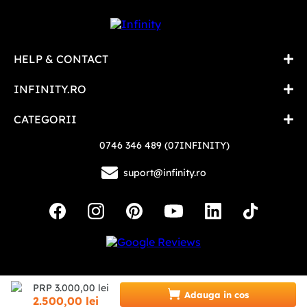
HELP & CONTACT
INFINITY.RO
CATEGORII
0746 346 489 (07INFINITY)
suport@infinity.ro
Copyright © 2026 - Toate drepturile rezervate
PRP
3
.
000
,
00
lei
Adauga in cos
2
.
500
,
00
lei