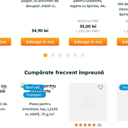
pagini, cu activitati de
pentru Gradinita,
160 de
decupat, indoit si
legate cu Spirala, A4,
clasa
creat, 29,7 × 21 cm
Coperta
Spira
personalizabila
pe
40
,
00
lei PRP
4
35
,
00
lei
54
,
90
lei
(-
13%
din PRP)
(-
cos
Adauga in cos
Adauga in cos
Ad
Cumpărate frecvent împreună
Best selle
Tra
rs
g
Transport
gratuit
ED de
Plasa pentru
 cm
intimitate, bej, 1,2x50
m, HDPE, 75 g/m²
(
1
)