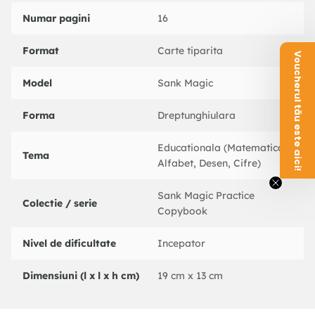
Numar pagini
16
Format
Carte tiparita
Voucherul tău este aici!
Model
Sank Magic
Forma
Dreptunghiulara
Educationala (Matematica,
Tema
Alfabet, Desen, Cifre)
Sank Magic Practice
Colectie / serie
Copybook
Nivel de dificultate
Incepator
Dimensiuni (l x l x h cm)
19 cm x 13 cm