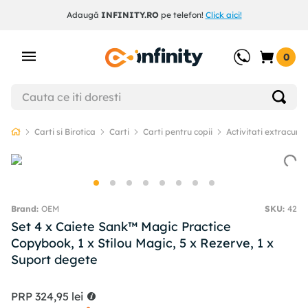
Adaugă
INFINITY.RO
pe telefon!
Click aici!
0
Carti si Birotica
Carti
Carti pentru copii
Activitati extracurri
OEM
SKU
:
42
Set 4 x Caiete Sank™ Magic Practice
Copybook, 1 x Stilou Magic, 5 x Rezerve, 1 x
Suport degete
PRP
324
,
95
lei