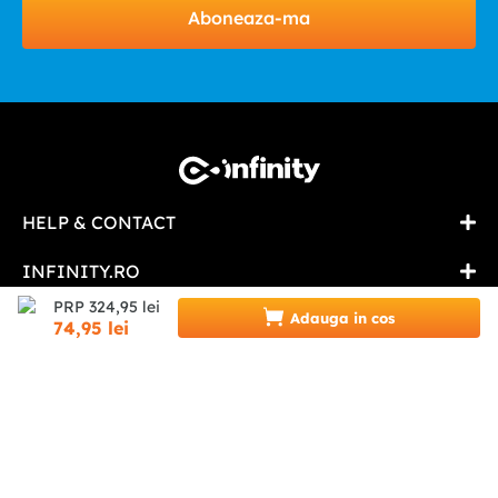
Aboneaza-ma
HELP & CONTACT
INFINITY.RO
PRP
324
,
95
lei
Adauga in cos
CATEGORII
74
,
95
lei
0746 346 489 (07INFINITY)
suport@infinity.ro