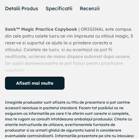
Detalii Produs
Specificatii
Recenzii
Sank™ Magic Practice Copybook
| ORIGINAL este compus
din cele patru caiete lucru ce vin impreuna cu stiloul magic, 5
rezerve si suportul ce ajuta la o prindere corecta a
stiloului. Caietele de lucru si au avantajul ca pot fii
reutilizate, scrierea de mana dispare automat dupa uscare,
iar copiii dumneavoastra le pot folosi pentru practicare
repetata!
Imbunatateste abilitatile motorii fine ale copiilor
Afisati mai multe
dumneavoastra.
Setul de caiete
Sank™ Magic Practice
Copybook
este
perfect pentru imbunatatirea abilitatilor motorii fine ale
Imaginile produselor sunt afisate cu titlu de prezentare si pot contine
accesorii neincluse in pachetul standard. Facem tot posibilul sa ne
copiilor, atragandu-i sa se concentreze si sa-si
asiguram ca informatiile pe care ti le oferim sunt corecte si complete,
imbunatateasca abilitatile de citire si scriere.
insa te rugam sa consulti intotdeauna ambalajul produsului. Citeste cu
atentie instructiunile de utilizare, avertismentele furnizate de
• Excelent pentru imbunatatirea abilitatilor motorii fine ale
producator si sa urmati ghidul de siguranta luand in considerare
copiilor
eventualele contraindicatii. Informatiile prezentate pe site nu inlocuiesc