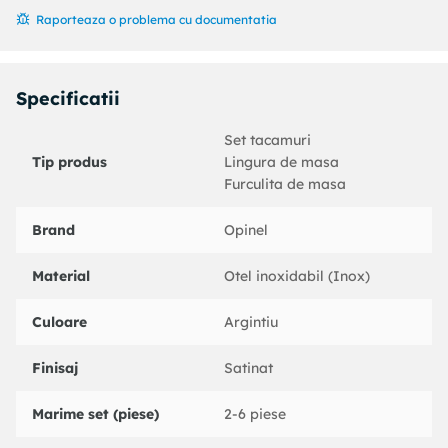
Dimensiuni laveta: 11 x 4 x 3 cm.
Raporteaza o problema cu documentatia
Specificatii
Set tacamuri
Tip produs
Lingura de masa
Furculita de masa
Brand
Opinel
Material
Otel inoxidabil (Inox)
Culoare
Argintiu
Finisaj
Satinat
Marime set (piese)
2-6 piese