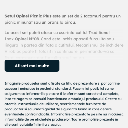
Setul Opinel Picnic Plus
este un set de 2 tacamuri pentru un
picnic minunat sau un pranz la birou.
La acest set puteti atasa cu usurinta cutitul Traditional
Inox
Opinel N°08
. Cand este inchis apasati furculita sau
lingura in partea din fata a cutitului. Mecanismul de inchidere
Virobloc poate fi folosit in continuare, permitandu-va sa
fixati corespunzator furculita sau lingura.
Afisati mai multe
Setul include:
- 1 insertie lingura;
- 1 insertie furculita;
Imaginile produselor sunt afisate cu titlu de prezentare si pot contine
- 1 laveta din microfibra.
accesorii neincluse in pachetul standard. Facem tot posibilul sa ne
asiguram ca informatiile pe care ti le oferim sunt corecte si complete,
Daca doriti sa folositi furculita si lingura in acelasi timp, va
insa te rugam sa consulti intotdeauna ambalajul produsului. Citeste cu
recomandam sa cumparati un al doilea Opinel N°08.
atentie instructiunile de utilizare, avertismentele furnizate de
producator si sa urmati ghidul de siguranta luand in considerare
Furculita si lingura se potrivesc pe toate cutitele Opinel N°08
eventualele contraindicatii. Informatiile prezentate pe site nu inlocuiesc
informatiile de pe etichetele produselor. Toate promotiile prezente in
care sunt imbunatatite cu inelul de blocare Virobloc.
site sunt valabile în limita stocului.