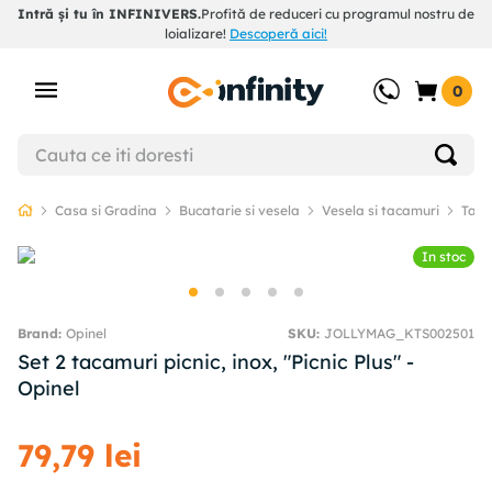
Intră și tu în INFINIVERS.
Profită de reduceri cu programul nostru de
loializare!
Descoperă aici!
0
Casa si Gradina
Bucatarie si vesela
Vesela si tacamuri
Taca
In stoc
Opinel
SKU
:
JOLLYMAG_KTS002501
Set 2 tacamuri picnic, inox, "Picnic Plus" -
Opinel
79
,
79
lei