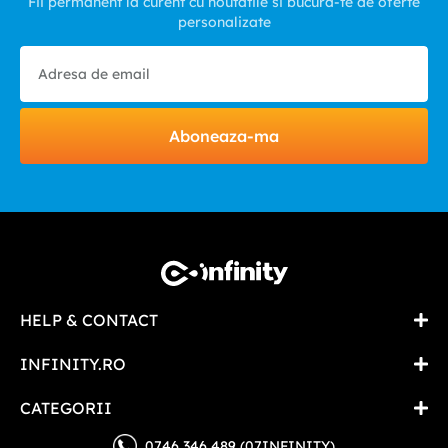
Fii permanent la curent cu noutatile si bucura-te de oferte
personalizate
Aboneaza-ma
HELP & CONTACT
INFINITY.RO
CATEGORII
0746 346 489 (07INFINITY)