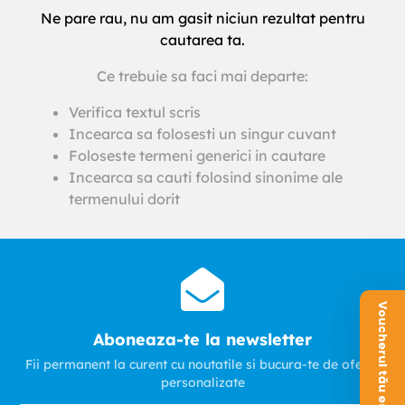
Ne pare rau, nu am gasit niciun rezultat pentru
cautarea ta.
Ce trebuie sa faci mai departe:
Verifica textul scris
Incearca sa folosesti un singur cuvant
Foloseste termeni generici in cautare
Incearca sa cauti folosind sinonime ale
termenului dorit
Voucherul tău este aici!
Aboneaza-te la newsletter
Fii permanent la curent cu noutatile si bucura-te de oferte
personalizate