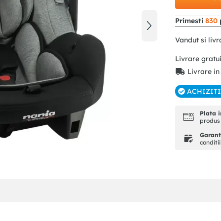
Primesti
830
Vandut si livr
Livrare gratu
Livrare in
ACHIZIT
Plata i
produs 
Garanti
conditi