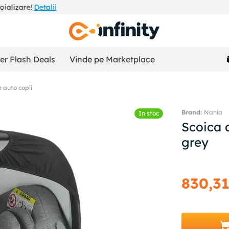
Adaugă
INFINITY.RO
pe telefon!
Click aici!
r Flash Deals
Vinde pe Marketplace
 auto copii
Nania
In stoc
Scoica 
grey
830
,
3