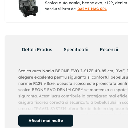
Scoica auto nania, beone evo, r129, denim
Vandut si livrat de:
DAEMI MAG SRL
Detalii Produs
Specificatii
Recenzii
Scoica auto Nania BEONE EVO I-SIZE 40-85 cm, RWF,
alegere excelenta pentru siguranta si confortul bebelusu
normei R129 i-Size, aceasta scoica este proiectata pentr
scoica BEONE EVO DENIM GREY se monteaza cu spatele c
siguranta. Acest lucru contribuie la protejarea mai eficie
asigura fixarea corecta si securizata a bebelusului in sc
crea un TRAVEL SYSTEM ofera flexibilitate in deplasarile 
impotriva razelor solare, asigurand confort termic si p
Afisati mai multe
DENIM GREY combina siguranta, confortul si functionalita
mai sigure. Siguranta Scoica auto BEONE EVO DENIM G