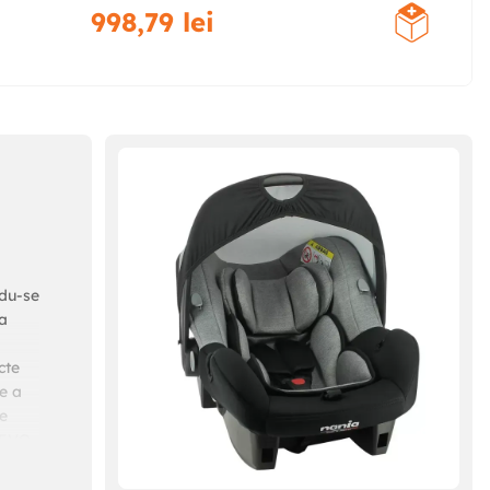
998
,
79
lei
ndu-se
ca
cte
de a
ie
E EVO
e si
del