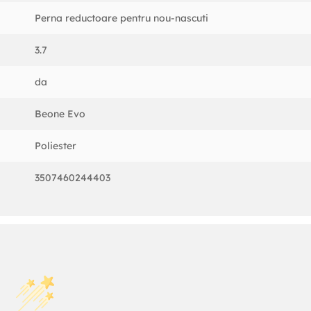
Perna reductoare pentru nou-nascuti
3.7
da
Beone Evo
Poliester
3507460244403