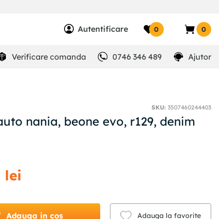
Autentificare
0
0
Verificare comanda
0746 346 489
Ajutor
SKU
:
3507460244403
auto nania, beone evo, r129, denim
1
lei
Adauga in cos
Adauga la favorite