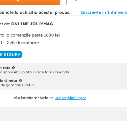
puncte la achizitia acestui produs.
Inscrie-te in Infinivers
at de:
ONLINE JOLLYMAG
ita la comenzile peste
1000
lei
 1 - 2 zile lucratoare
IE SIGURA
n rate
disponibil cu plata in rate fara dobanda
e si retur
i de garantie si retur
Ai o intrebare? Scrie-ne:
suport@infinity.ro