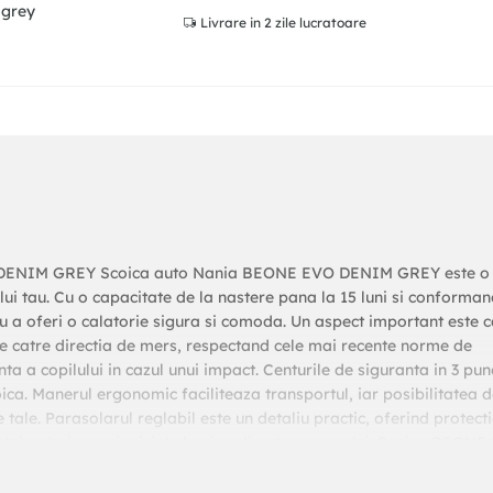
 grey
Livrare
in 2 zile lucratoare
 DENIM GREY Scoica auto Nania BEONE EVO DENIM GREY este o
lui tau. Cu o capacitate de la nastere pana la 15 luni si conforma
u a oferi o calatorie sigura si comoda. Un aspect important este 
atre directia de mers, respectand cele mai recente norme de
nta a copilului in cazul unui impact. Centurile de siguranta in 3 pun
oica. Manerul ergonomic faciliteaza transportul, iar posibilitatea 
tale. Parasolarul reglabil este un detaliu practic, oferind protect
rotejandu-i pe cei mici de lumina directa a soarelui. Scoica BEON
tea pentru a face calatoriile alaturi de bebelusul tau mai placut
REY este versiunea imbunatatita a modelului Nania BEONE - mo