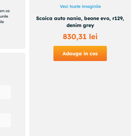
anta,
Vezi toate imaginile
ram ca
unile
Scoica auto nania, beone evo, r129,
e
ile
denim grey
un si
capul
830
,
31
lei
a cu
VO
Adauga in cos
ntru o
rin
i
ta
e
de
 cu
uci
ncte