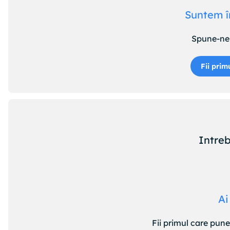
Suntem î
Spune-ne 
Fii prim
Intreb
Ai
Fii primul care pun