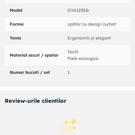
lasa la indemana copiilor.
Utilizati scaunul doar pentru destinatia sa (scaun de
Model
GYA123SG
birou).
Evitati balansarea excesiva sau sprijinirea pe spatar in
Forma
spătar cu design curbat
mod necorespunzator, pentru a preveni accidentarile.
Tema
Ergonomic și elegant
Textil
Material sezut / spatar
Piele ecologica
Numar bucati / set
1
Review-urile clientilor