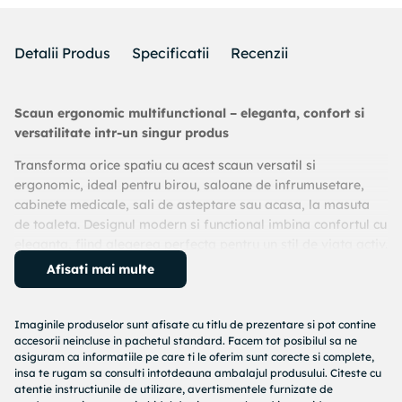
Detalii Produs
Specificatii
Recenzii
Scaun ergonomic multifunctional – eleganta, confort si
versatilitate intr-un singur produs
Transforma orice spatiu cu acest scaun versatil si
ergonomic, ideal pentru birou, saloane de infrumusetare,
cabinete medicale, sali de asteptare sau acasa, la masuta
de toaleta. Designul modern si functional imbina confortul cu
eleganta, fiind alegerea perfecta pentru un stil de viata activ.
Afisati mai multe
✔ Mobilitate fluida & protectie pentru podea
Echipat cu roti silentioase si rezistente, scaunul se misca usor
Imaginile produselor sunt afisate cu titlu de prezentare si pot contine
pe orice tip de suprafata, fara sa lase urme sau zgarieturi.
accesorii neincluse in pachetul standard. Facem tot posibilul sa ne
asiguram ca informatiile pe care ti le oferim sunt corecte si complete,
✔ Inaltime ajustabila (65–75 cm) & rotire 360°
insa te rugam sa consulti intotdeauna ambalajul produsului. Citeste cu
atentie instructiunile de utilizare, avertismentele furnizate de
Adaptabil nevoilor tale – fie ca lucrezi, primesti clienti sau te