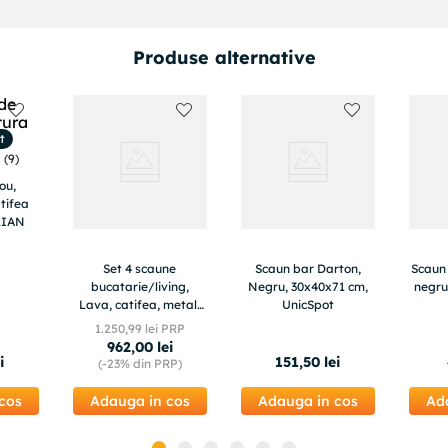
Produse alternative
t
(
9
)
ou,
tifea
KLIAN
Set 4 scaune
Scaun bar Darton,
Scaun
bucatarie/living,
Negru, 30x40x71 cm,
negru
Lava, catifea, metal,
UnicSpot
bej deschis si natur,
1
.
250
,
99
lei PRP
45x55x86 cm
962
,
00
lei
i
151
,
50
lei
(-
23%
din PRP)
cos
Adauga in cos
Adauga in cos
Ad