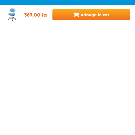
369
,
00
lei
Adauga in cos
HELP & CONTACT
INFINITY.RO
CATEGORII
0746 346 489 (07INFINITY)
suport@infinity.ro