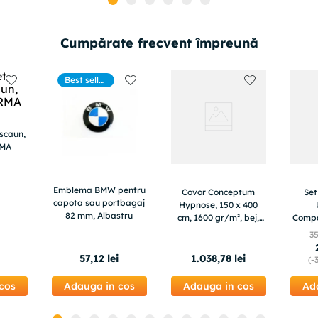
Cumpărate frecvent împreună
Best seller
s
/scaun,
RMA
Emblema BMW pentru
Covor Conceptum
Set
capota sau portbagaj
Hypnose, 150 x 400
82 mm, Albastru
cm, 1600 gr/m², bej,
Compa
614CCL6350
Nou –
3
i
57
,
12
lei
1
.
038
,
78
lei
(-
cos
Adauga in cos
Adauga in cos
Ad