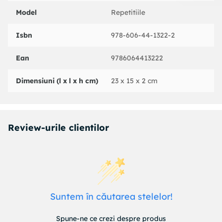
deconcertante, aproape halucinante. Scrie ba cu umor, ba
Model
Repetitiile
profund emotionant, atat de plin de durere nepotolita,
provocandu-te sa-l recitesti.
Isbn
978-606-44-1322-2
Ean
9786064413222
The New York Review of Books
Sarov, ale carui fictiuni istorice ne permit sa ne confruntam
Dimensiuni (l x l x h cm)
23 x 15 x 2 cm
nu numai cu datele concrete, ci si cu realitatile emotionale si
cu logica ascunsa a unui trecut chinuit, nu va fi uitat.
The Literary Review
Review-urile clientilor
Suntem în căutarea stelelor!
Spune-ne ce crezi despre produs