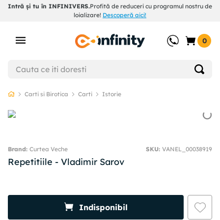
Intră și tu în INFINIVERS.
Profită de reduceri cu programul nostru de
loializare!
Descoperă aici!
0
Carti si Birotica
Carti
Istorie
Curtea Veche
SKU
:
VANEL_00038919
Repetitiile - Vladimir Sarov
Indisponibil