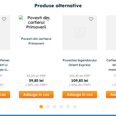
Produse alternative
Povesti din cartierul
Primaverii
. Femei
Povestea legendarului
Cather
nti si
Orient Express
Wa
gia si
mona
unist,
RP
85
,
50
lei PRP
156
,
90
lei PRP
7
tea
i
59
,
85
lei
109
,
83
lei
RP)
(-
30%
din PRP)
(-
30%
din PRP)
(-
cos
Adauga in cos
Adauga in cos
Ad