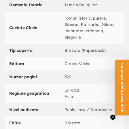
Pentru a intelege Rusia, trebuie sa-i citesti romanele. Isi
Domeniu Istoric
Istoria Religiilor
simtea patria si istoria ei ca nimeni altul. Proza lui nu e doar
suferinta provocata de trecutul Rusiei, ci si un tipat la gandul
roman istoric, putere,
viitorului ei. Iar acest viitor este deja prezent.
Siberia, Patriarhul Nikon,
Cuvinte Cheie
Mihail Siskin
identitate nationala,
Un roman extrem de original, plasat in vremurile in care
alegorie
oamenii erau exilati in Siberia. O alegorie a situatiei actuale
din lumea larga. E vorba despre putere, despre uzul si
Tip coperta
Brosata (Paperback)
abuzul de putere, despre confruntarea dintre puterea
seculara si puterea religioasa… si despre natura poporului
Editura
Curtea Veche
Voucherul tău este aici!
rus.
The Modern Novel
Numar pagini
320
Repetitiile
se dovedeste un roman mult mai complex decat
Europa
simpla poveste a punerii in scena a unui spectacol,
Regiune geografica
Asia
atragandu-l pe cititor in locuri stranii. O calatorie insolita pe
care merita s-o facem.
Nivel audienta
Public larg / Introductiv
The Complete Review
Editie
Brosata
Claritatea si sinceritatea naratiunii lui Sarov sunt