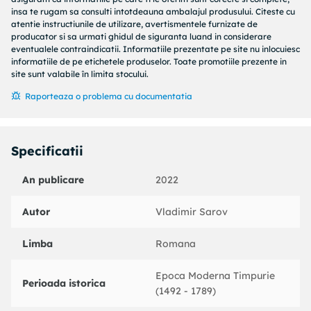
poate revelator, repetitiile continua, iar credinta oamenilor
insa te rugam sa consulti intotdeauna ambalajul produsului. Citeste cu
ramane nestirbita. Romanul se concretizeaza, astfel, intr-o
atentie instructiunile de utilizare, avertismentele furnizate de
reflectie uluitoare asupra artei, istoriei, religiei si identitatii
producator si sa urmati ghidul de siguranta luand in considerare
nationale.
eventualele contraindicatii. Informatiile prezentate pe site nu inlocuiesc
informatiile de pe etichetele produselor. Toate promotiile prezente in
Vladimir Sarov
site sunt valabile în limita stocului.
Raporteaza o problema cu documentatia
Vladimir Sarov (1952–2018) a fost unul dintre cei mai
apreciati romancieri rusi ai epocii contemporane. S-a nascut
Specificatii
la Moscova si a studiat istoria la Universitatea de Stat din
Voronej. Si-a sustinut doctoratul in 1984, cu o teza despre
An publicare
2022
perioada
Smuta
si politia de stat (
Opricinina
) a lui Ivan cel
Groaznic. A sustinut conferinte despre istoria, literatura si
Autor
Vladimir Sarov
cultura rusa la universitati internationale, printre care
Harvard, Oxford si Cambridge. A scris noua romane, care
Limba
Romana
au fost traduse in mai multe limbi. In 2014, i-a fost acordat
Russian Booker Prize pentru romanul
Возвращение в
Epoca Moderna Timpurie
Египет
(
Intoarcere in Egipt
).
Perioada istorica
(1492 - 1789)
Vladimir Sarov este un fenomen unic in literatura rusa.