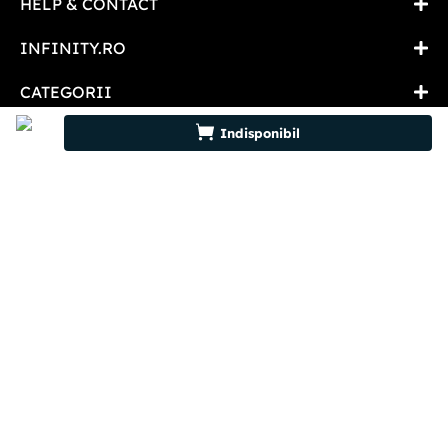
HELP & CONTACT
INFINITY.RO
CATEGORII
0746 346 489 (07INFINITY)
Indisponibil
suport@infinity.ro