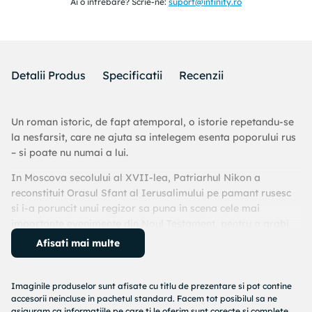
Ai o intrebare? Scrie-ne:
suport@infinity.ro
Detalii Produs
Specificatii
Recenzii
Un roman istoric, de fapt atemporal, o istorie repetandu-se
la nesfarsit, care ne ajuta sa intelegem esenta poporului rus
– si poate nu numai a lui.
In Moscova secolului al XVII-lea, Patriarhul Nikon a
reconstituit Orasul Sfant al Ierusalimului pe pamant rusesc
si i-a poruncit unui regizor sa puna in scena cele mai
importante evenimente din Noul Testament, pentru a grabi
astfel cea de-a Doua Venire a lui Cristos. Actorii sunt insa
Afisati mai multe
alesi dintre taranii simpli, neinstruiti, si nimanui nu-i este
ingaduit sa joace rolul Mantuitorului. Anii trec fara ca Mesia
sa apara, actorii sunt persecutati, arestati, exilati si, in cele
Imaginile produselor sunt afisate cu titlu de prezentare si pot contine
accesorii neincluse in pachetul standard. Facem tot posibilul sa ne
din urma, copiii lor le preiau rolurile. In mod absurd sau
asiguram ca informatiile pe care ti le oferim sunt corecte si complete,