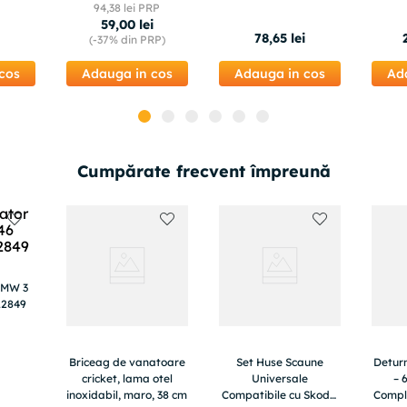
crapaturi, fisuri
alb 89×74×2000mm,
94
,
38
lei PRP
Bl01
59
,
00
lei
78
,
65
lei
(-
37%
din PRP)
cos
Adauga in cos
Adauga in cos
Ad
Cumpărate frecvent împreună
BMW 3
12849
Briceag de vanatoare
Set Huse Scaune
Deturn
cricket, lama otel
Universale
– 
inoxidabil, maro, 38 cm
Compatibile cu Skoda
Comple