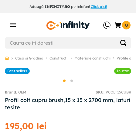
Adaugă
INFINITY.RO
pe telefon!
Click aici!
0
Casa si Gradina
Constructii
Materiale constructii
Profile dec
Best sellers
In stoc
OEM
SKU
:
PCOLT15CUBR
Profil colt cupru brush,15 x 15 x 2700 mm, laturi
tesite
195
,
00
lei