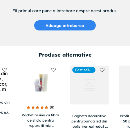
Fii primul care pune o intrebare despre acest produs.
Adauga intrebarea
Produse alternative
Best seller
s
va din
(
8
)
,
PS b26,
Pachet rasina cu fibra
Bagheta decorativa
Profil
de sticla pentru
pentru banda led din
50 
reparatii mici,
polistiren extrudat ,
l