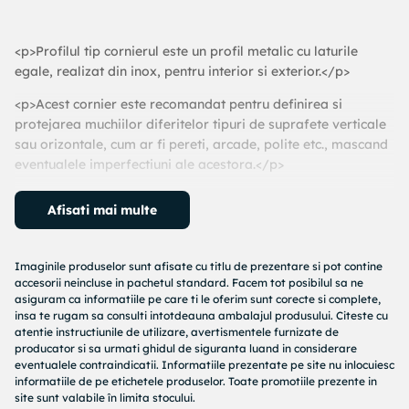
<p>Profilul tip cornierul este un profil metalic cu laturile
egale, realizat din inox, pentru interior si exterior.</p>
<p>Acest cornier este recomandat pentru definirea si
protejarea muchiilor diferitelor tipuri de suprafete verticale
sau orizontale, cum ar fi pereti, arcade, polite etc., mascand
eventualele imperfectiuni ale acestora.</p>
<p>Acest produs are un finisaj de auriu oglinda, are o
Afisati mai multe
grosime de 0.6 mm, laturi egale de 15x15 mm si o lungime
de 2.7m.</p>
Imaginile produselor sunt afisate cu titlu de prezentare si pot contine
<p>El vine cu folie dubla de protective, pe care, va
accesorii neincluse in pachetul standard. Facem tot posibilul sa ne
recomandam sa o desfaceti dupa montarea lui pentru un
asiguram ca informatiile pe care ti le oferim sunt corecte si complete,
finisaj de exceptie si pentru a nu fi zgariata suprafata lui.
insa te rugam sa consulti intotdeauna ambalajul produsului. Citeste cu
</p>
atentie instructiunile de utilizare, avertismentele furnizate de
producator si sa urmati ghidul de siguranta luand in considerare
<p>Avantajul acestui profil, sunt capetele tesite ce asigura
eventualele contraindicatii. Informatiile prezentate pe site nu inlocuiesc
informatiile de pe etichetele produselor. Toate promotiile prezente in
tranzitia spre suprafata peretelui.</p>
site sunt valabile în limita stocului.