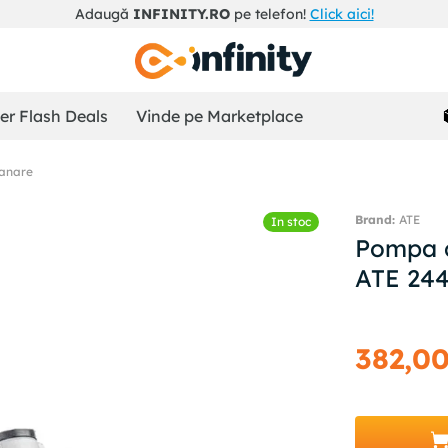
Adaugă
INFINITY.RO
pe telefon!
Click aici!
r Flash Deals
Vinde pe Marketplace
ranare
ATE
In stoc
Pompa c
ATE 24
382
,
0