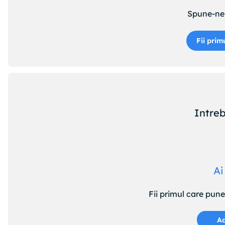
Spune-ne 
Fii prim
Intreb
Ai
Fii primul care pun
Ad