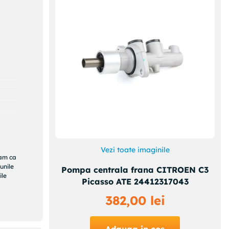
Vezi toate imaginile
ram ca
unile
Pompa centrala frana CITROEN C3
ile
Picasso ATE 24412317043
382
,
00
lei