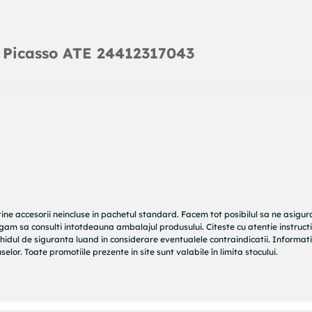
 Picasso ATE 24412317043
tine accesorii neincluse in pachetul standard. Facem tot posibilul sa ne asigu
rugam sa consulti intotdeauna ambalajul produsului. Citeste cu atentie instructi
hidul de siguranta luand in considerare eventualele contraindicatii. Informati
elor. Toate promotiile prezente in site sunt valabile în limita stocului.