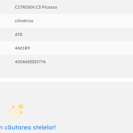
CITROEN C3 Picasso
cilindrica
ATE
4601R9
4006633325776
n căutarea stelelor!