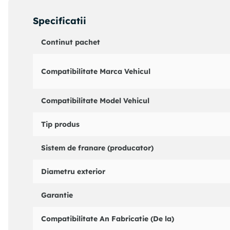
Lungime 2 [mm] : 112
Sistem franare : Lucas / TRW
Specificatii
Cod MAPP disponibil :
Dinamica franare/conducere : pentru vehicule cu ESP
Continut pachet
Coduri echivalente:
: 010828
Compatibilitate Marca Vehicul
CITROEN : 4601R9
PEUGEOT : 4601R9
TRW : PMK614
Compatibilitate Model Vehicul
Tip produs
Sistem de franare (producator)
Diametru exterior
Garantie
Compatibilitate An Fabricatie (De la)