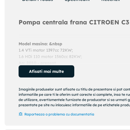
Pompa centrala frana CITROEN C3
Model masina: &nbsp
1.4 VTi motor 1397cc 72KW;
1.6 HDi 110 motor 1560cc 82KW;
An: 2010 - prezent
Cod produs:
24412317043
Afisati mai multe
Producator:
ATE
Denumire produs:
Pompa centrala, frana
Imaginile produselor sunt afisate cu titlu de prezentare si pot con
Specificatii produs:
informatiile pe care ti le oferim sunt corecte si complete, insa te 
de utilizare, avertismentele furnizate de producator si sa urmati g
Diametru [mm] : 23,81
prezentate pe site nu inlocuiesc informatiile de pe etichetele produs
Nr. de cuplaje : 2
Raporteaza o problema cu documentatia
Dimensiune filet : M12x1
Lungime 1 [mm] : 6