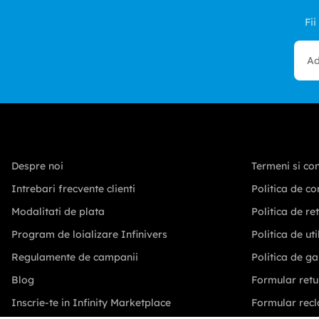
Fii
Despre noi
Termeni si con
Intrebari frecvente clienti
Politica de co
Modalitati de plata
Politica de re
Program de loializare Infinivers
Politica de ut
Regulamente de campanii
Politica de ga
Blog
Formular retu
Inscrie-te in Infinity Marketplace
Formular recl