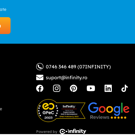
zate
a
0746 346 489 (07INFINITY)
suport@infinity.ro
ne
Powered by