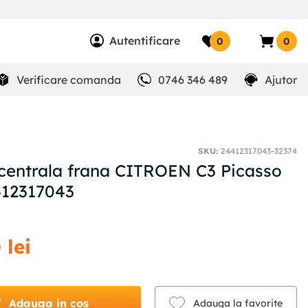
Autentificare
0
0
Verificare comanda
0746 346 489
Ajutor
SKU
:
24412317043-32374
entrala frana CITROEN C3 Picasso
412317043
0
lei
Adauga in cos
Adauga la favorite