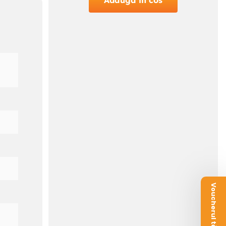
Adauga in cos
Voucherul tău este aici!