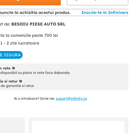
uncte la achizitia acestui produs.
Inscrie-te in Infinivers
at de:
BESOIU PIESE AUTO SRL
ita la comenzile peste
700
lei
 1 - 2 zile lucratoare
IE SIGURA
n rate
disponibil cu plata in rate fara dobanda
e si retur
i de garantie si retur
Ai o intrebare? Scrie-ne:
suport@infinity.ro