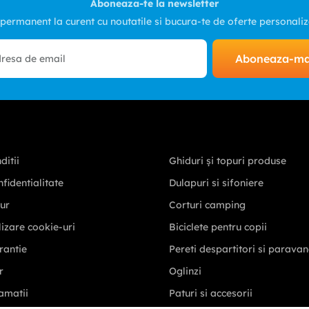
Aboneaza-te la newsletter
 permanent la curent cu noutatile si bucura-te de oferte personali
Aboneaza-m
ditii
Ghiduri și topuri produse
nfidentialitate
Dulapuri si sifoniere
tur
Corturi camping
ilizare cookie-uri
Biciclete pentru copii
rantie
Pereti despartitori si parava
r
Oglinzi
amatii
Paturi si accesorii