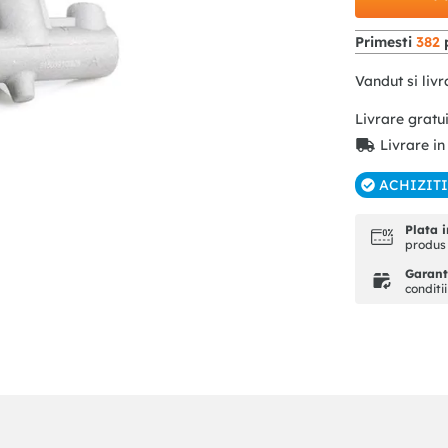
Primesti
382
p
Vandut si livr
Livrare gratu
Livrare in
ACHIZIT
Plata i
produs 
Garanti
conditi