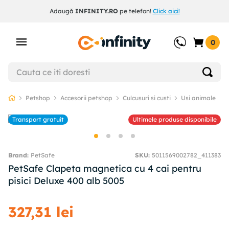
Adaugă
INFINITY.RO
pe telefon!
Click aici!
0
Petshop
Accesorii petshop
Culcusuri si custi
Usi animale
Transport gratuit
Ultimele produse disponibile
PetSafe
SKU
:
5011569002782_411383
PetSafe Clapeta magnetica cu 4 cai pentru
pisici Deluxe 400 alb 5005
327
,
31
lei