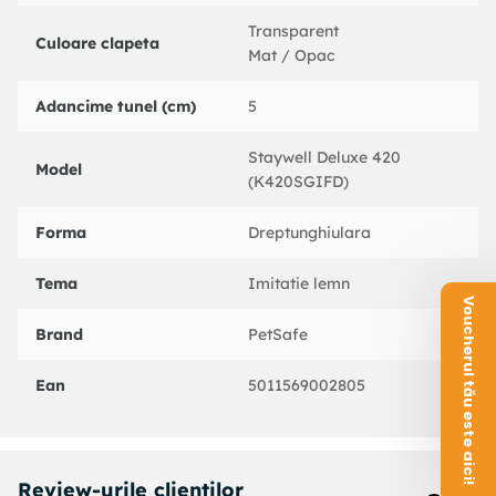
Transparent
Culoare clapeta
Mat / Opac
Adancime tunel (cm)
5
Staywell Deluxe 420
Model
(K420SGIFD)
Forma
Dreptunghiulara
Tema
Imitatie lemn
Voucherul tău este aici!
Brand
PetSafe
Ean
5011569002805
Review-urile clientilor