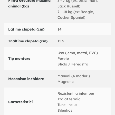
Filtru Greutate maxima
3 - 7 kg (ex: pisici mari,
animal (kg)
Jack Russell)
7 - 18 kg (ex: Beagle,
Cocker Spaniel)
Latime clapeta (cm)
14
Inaltime clapeta (cm)
15.5
Usa (lemn, metal, PVC)
Tip montare
Perete
Sticla / Fereastra
Manual (4 moduri)
Mecanism inchidere
Magnetic
Rezistent la intemperii
Izolat termic
Caracteristici
Tunel inclus
Silentios