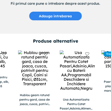
Fii primul care pune o intrebare despre acest produs.
Adauga intrebarea
Produse alternative
Tra
g
entru
ip, alb,
Poar
45
plia
maro
Hublou geam rotund
pentru gard, casa de
Usa Automatizata
joaca, cusca, potrivit
Pentru Cotet
pentru Copii, Caini si
Pasari,Adsinio,Alimentata