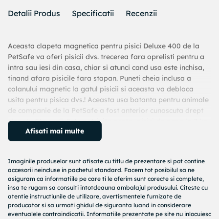
Detalii Produs
Specificatii
Recenzii
Aceasta clapeta magnetica pentru pisici Deluxe 400 de la
PetSafe va oferi pisicii dvs. trecerea fara oprelisti pentru a
intra sau iesi din casa, chiar si atunci cand usa este inchisa,
tinand afara pisicile fara stapan. Puneti cheia inclusa a
colanului magnetic la gatul pisicii si aceasta va debloca
usita pentru pisica dvs.! Aceasta usa batanta pentru animale
de companie de la PetSafe a fost anterior cunoscuta drept
clapeta Staywell. Este potrivita pentru pisici de pana la 7 kg.
Afisati mai multe
Clapeta magnetica pentru pisici Staywell are o incuietoare
de siguranta cu 4 cai (blocat, deschis, acces doar din interior
si acces doar din exterior) si o inchidere cu clapa rezistenta
Imaginile produselor sunt afisate cu titlu de prezentare si pot contine
accesorii neincluse in pachetul standard. Facem tot posibilul sa ne
la intemperii, pentru un control sporit al accesului pisicii in
asiguram ca informatiile pe care ti le oferim sunt corecte si complete,
casa. Aceasta usita pentru pisici, eficienta din punct de
insa te rugam sa consulti intotdeauna ambalajul produsului. Citeste cu
vedere energetic, este usor de instalat cu montajul universal
atentie instructiunile de utilizare, avertismentele furnizate de
pentru ferestre, pe pereti si usi de pana la 5 cm grosime.
producator si sa urmati ghidul de siguranta luand in considerare
Cand usa are mai mult de 5 cm grosime, puteti adauga mai
eventualele contraindicatii. Informatiile prezentate pe site nu inlocuiesc