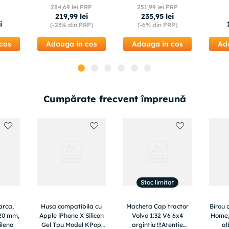
Pisici, Ø31cm,
cu Baterii
284
,
69
lei PRP
251
,
99
lei PRP
Transparent
AA,Programabil
219
,
99
lei
235
,
95
lei
Deschidere si
i
(-
23%
din PRP)
(-
6%
din PRP)
Inchidere
Automata,Negru
cos
Adauga in cos
Adauga in cos
Ad
Cumpărate frecvent împreună
Stoc limitat
arca,
Husa compatibila cu
Macheta Cap tractor
Birou 
 20 mm,
Apple iPhone X Silicon
Volvo 1:32 V6 6x4
Home,
ilena
Gel Tpu Model KPop
argintiu !!!Atentie
al