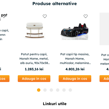
Produse alternative
 copii,
lemn
in
Patut pentru copii,
Pat copii tip masina,
Pat c
Hanah Home, metal,
Hanah Home,
Han
alb auriu, 90x70x58
multicolor, melamina,
melami
cm
piele, 130x60x235 cm
13
i
1
.
283
,
16
lei
4
.
801
,
26
lei
4
8
cos
Adauga in cos
Adauga in cos
Ad
Linkuri utile