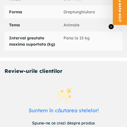
Greutate maxima suportata 15 Kg
Forma
Dreptunghiulara
Continut pachet 1 x Pat pliant
Tema
Animale
Numar trepte inaltime 1
Interval greutate
Pana la 15 kg
Culoare Gri Roz
maxima suportata (kg)
Material Metal PVC
Dimensiuni
Lungime 120 cm
Review-urile clientilor
Latime 60 cm
Greutate 9 Kg
Suntem în căutarea stelelor!
Spune-ne ce crezi despre produs