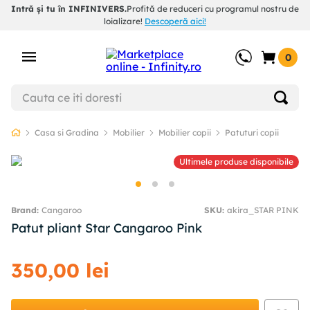
Intră și tu în INFINIVERS.
Profită de reduceri cu programul nostru de
loializare!
Descoperă aici!
0
Casa si Gradina
Mobilier
Mobilier copii
Patuturi copii
Ultimele produse disponibile
Cangaroo
SKU
:
akira_STAR PINK
Patut pliant Star Cangaroo Pink
350
,
00
lei