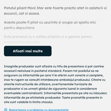
Patutul pliant Moni Star este foarte practic atat in calatorii si
excursii, cat si acasa.
Acesta poate fi pliat cu usurinta si ocupa un spatiu mic
pentru depozitare.
Este prevazut cu o saltea pliabila si o geanta pentru
transport foarte utila.
Este un patut modern prevazut cu 2 laterale din plasa care
Afisati mai multe
pemit o mai buna vizibilitate.
Acest patut de voiaj poate fi utilizat cu usurinta ca si un tarc
Imaginile produselor sunt afisate cu titlu de prezentare si pot contine
copii fiind prevazut pe una dintra laterale cu o usita care
accesorii neincluse in pachetul standard. Facem tot posibilul sa ne
asiguram ca informatiile pe care ti le oferim sunt corecte si complete,
permite accesul copilului.
insa te rugam sa consulti intotdeauna ambalajul produsului. Citeste cu
atentie instructiunile de utilizare, avertismentele furnizate de
Avand 7 puncte de sustinere este un patut pliant foarte
producator si sa urmati ghidul de siguranta luand in considerare
stabil.
eventualele contraindicatii. Informatiile prezentate pe site nu inlocuiesc
informatiile de pe etichetele produselor. Toate promotiile prezente in
Accesorii:
site sunt valabile în limita stocului.
- saltea pliabila
Raporteaza o problema cu documentatia