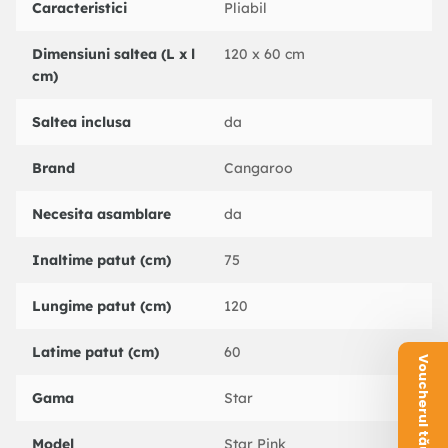
- un singur nivel
Caracteristici
Pliabil
Dimensiuni:
Dimensiuni saltea (L x l
120 x 60 cm
- interior: 120(L) x 60(l) x 60(h) cm
cm)
- exterior: 123(L) x 65(l) x 74(h) cm.
Saltea inclusa
da
Daca doriti sa folositi acest patut pliant pentru o perioada
Brand
Cangaroo
mai indelungata, va recomandam saltelele cu fibre din nuca
de cocos.
Necesita asamblare
da
Specificatii
Inaltime patut (cm)
75
Caracteristici generale
Pentru Fete
Lungime patut (cm)
120
Stil Pliant
Latime patut (cm)
60
Voucherul tău este aici!
Varsta 0 -3 ani
Gama
Star
Caracteristici cheie Geanta pentru transport Saltea pliabila
Stare asamblare Neasamblat
Model
Star Pink