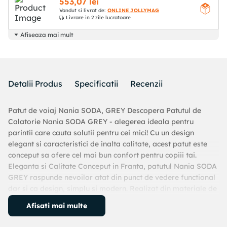
553
,
07
lei
Vandut si livrat de:
ONLINE JOLLYMAG
Livrare
in 2 zile lucratoare
Afiseaza mai mult
Detalii Produs
Specificatii
Recenzii
Patut de voiaj Nania SODA, GREY Descopera Patutul de
Calatorie Nania SODA GREY - alegerea ideala pentru
parintii care cauta solutii pentru cei mici! Cu un design
elegant si caracteristici de inalta calitate, acest patut este
conceput sa ofere cel mai bun confort pentru copiii tai.
Eleganta si Calitate Conceput in Franta, patutul Nania SODA
GREY raspunde nevoilor atat din punct de vedere functional
dar si ca design, simplu si modern. Realizat din materiale de
calitate superioara, patutul Nania SODA GREY este robust si
Afisati mai multe
durabil. O investitie pe termen lung in confortul si siguranta
copilului tau. Poate fi utilizat pe o perioada indelungata