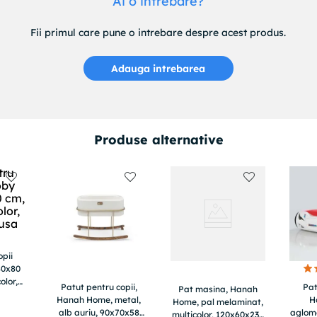
Ai o intrebare?
Fii primul care pune o intrebare despre acest produs.
Adauga intrebarea
Produse alternative
opii
80x80
olor,
Patut pentru copii,
Pat
Pat masina, Hanah
usa
Hanah Home, metal,
H
Home, pal melaminat,
alb auriu, 90x70x58
aglom
multicolor, 120x60x230