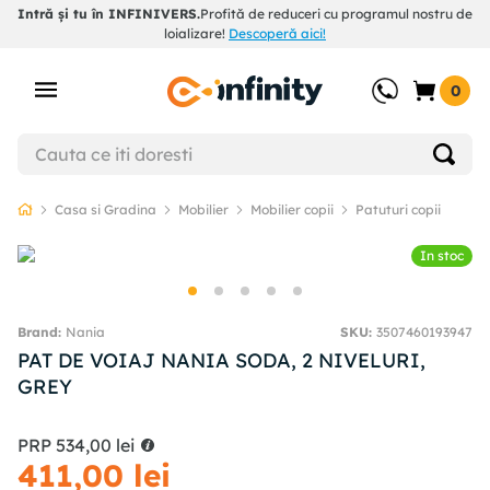
Intră și tu în INFINIVERS.
Profită de reduceri cu programul nostru de
loializare!
Descoperă aici!
0
Casa si Gradina
Mobilier
Mobilier copii
Patuturi copii
In stoc
Nania
SKU
:
3507460193947
PAT DE VOIAJ NANIA SODA, 2 NIVELURI,
GREY
PRP
534
,
00
lei
411
,
00
lei