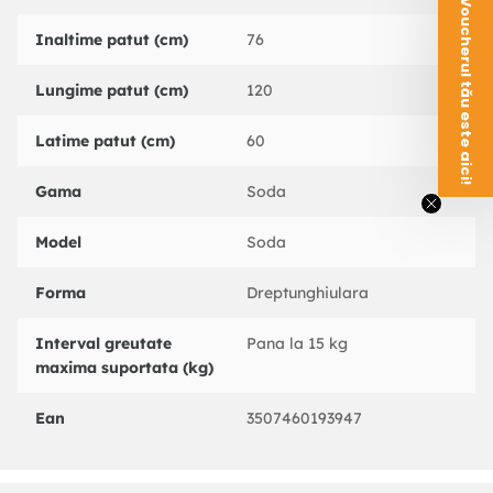
Voucherul tău este aici!
Inaltime patut (cm)
76
Lungime patut (cm)
120
Latime patut (cm)
60
Gama
Soda
Model
Soda
Forma
Dreptunghiulara
Interval greutate
Pana la 15 kg
maxima suportata (kg)
Ean
3507460193947