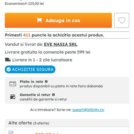
Economisesti
123
,
00
lei
Adauga in cos
Primesti
411
puncte la achizitia acestui produs.
Vandut si livrat de:
EVE NASIA SRL
Livrare gratuita la comenzile peste
599
lei
Livrare in 1 - 2 zile lucratoare
ACHIZITIE SIGURA
Plata in rate
produs disponibil cu plata in rate fara dobanda
Garantie si retur
conditii de garantie si retur
Ai o intrebare? Scrie-ne:
suport@infinity.ro
Alte oferte
(3 oferte)