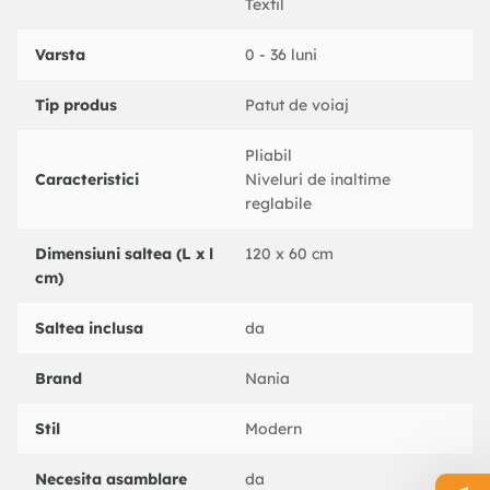
Dimenisuni extins lunigime 120 cm, latime 60 cm, inaltime 76
Textil
cm. Dimensiuni pliat lungime 24 cm, latime 23 cm, inaltime 76
cm.
Varsta
0 - 36 luni
Tip produs
Patut de voiaj
Pliabil
Caracteristici
Niveluri de inaltime
reglabile
Dimensiuni saltea (L x l
120 x 60 cm
cm)
Saltea inclusa
da
Brand
Nania
Stil
Modern
Necesita asamblare
da