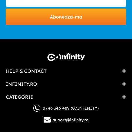
Aboneaza-ma
HELP & CONTACT
INFINITY.RO
CATEGORII
0746 346 489 (07INFINITY)
suport@infinity.ro