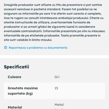
Creat special pentru cei mici, patutul de calatorie Nania
Imaginile produselor sunt afisate cu titlu de prezentare si pot contine
SODA GREY este potrivit pentru copii de la nastere si pana
accesorii neincluse in pachetul standard. Facem tot posibilul sa ne
la 3 ani, asigurand un somn odihnitor si sigur pe tot
asiguram ca informatiile pe care ti le oferim sunt corecte si complete,
insa te rugam sa consulti intotdeauna ambalajul produsului. Citeste cu
parcursul primei etape a vietii. Patutul ofera posibilitatea de
atentie instructiunile de utilizare, avertismentele furnizate de
a regla inaltimea saltelei pe 2 niveluri. Astfel, primul nivel
producator si sa urmati ghidul de siguranta luand in considerare
este destinat bebelusilor ramanand in acelasi timp si un
eventualele contraindicatii. Informatiile prezentate pe site nu inlocuiesc
spatiu practic de depozitare sub patut, pentru jucariile
informatiile de pe etichetele produselor. Toate promotiile prezente in
site sunt valabile în limita stocului.
copilului de exemplu. Compact si Usor de Manevrat Cu o
constructie compacta, patutul este usor de transportat si
Raporteaza o problema cu documentatia
depozitat. Proiectat pentru a se plia si desfasura cu usurinta,
este potrivit pentru calatorii si spatii mici, oferind
flexibilitate maxima. Pliere in 5 secunde? Este posibil!
Specificatii
Constructia lui Nania SODA GREY permite, se pliaza rapid
intr-o forma compacta pentru a avea mai mult spatiu intr-o
Culoare
Gri
camera mica sau in calatorie. Ideal pentru calatorii
Împreuna cu patutul vine la pachet si o geanta de calatorie
Greutate maxima
15
cu un maner confortabil, care face transportul produsului
suportata (kg)
mai usor, dar il si protejeaza pe Nania SODA GREY de
murdarie sau deteriorare, ca de exemplu in timpul unei
calatorii mai lungi sau depozitarii. Design Made in France.
Metal
Material